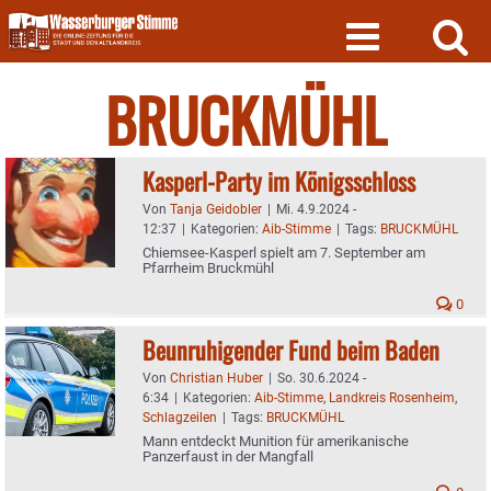
Skip
to
content
BRUCKMÜHL
Kasperl-Party im Königsschloss
Von
Tanja Geidobler
|
Mi. 4.9.2024 -
12:37
|
Kategorien:
Aib-Stimme
|
Tags:
BRUCKMÜHL
Chiemsee-Kasperl spielt am 7. September am
Pfarrheim Bruckmühl
0
Beunruhigender Fund beim Baden
Von
Christian Huber
|
So. 30.6.2024 -
6:34
|
Kategorien:
Aib-Stimme
,
Landkreis Rosenheim
,
Schlagzeilen
|
Tags:
BRUCKMÜHL
Mann entdeckt Munition für amerikanische
Panzerfaust in der Mangfall