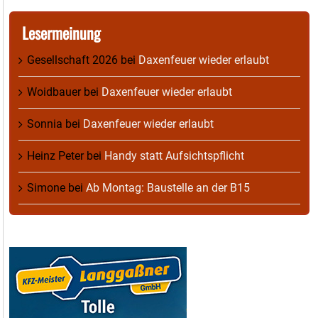
Lesermeinung
Gesellschaft 2026
bei
Daxenfeuer wieder erlaubt
Woidbauer
bei
Daxenfeuer wieder erlaubt
Sonnia
bei
Daxenfeuer wieder erlaubt
Heinz Peter
bei
Handy statt Aufsichtspflicht
Simone
bei
Ab Montag: Baustelle an der B15