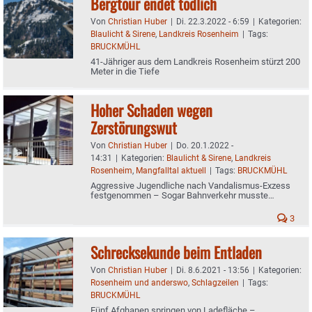
Bergtour endet tödlich
Von
Christian Huber
|
Di. 22.3.2022 - 6:59
|
Kategorien:
Blaulicht & Sirene
,
Landkreis Rosenheim
|
Tags:
BRUCKMÜHL
41-Jähriger aus dem Landkreis Rosenheim stürzt 200
Meter in die Tiefe
Hoher Schaden wegen
Zerstörungswut
Von
Christian Huber
|
Do. 20.1.2022 -
14:31
|
Kategorien:
Blaulicht & Sirene
,
Landkreis
Rosenheim
,
Mangfalltal aktuell
|
Tags:
BRUCKMÜHL
Aggressive Jugendliche nach Vandalismus-Exzess
festgenommen – Sogar Bahnverkehr musste
gestoppt werden
3
Schrecksekunde beim Entladen
Von
Christian Huber
|
Di. 8.6.2021 - 13:56
|
Kategorien:
Rosenheim und anderswo
,
Schlagzeilen
|
Tags:
BRUCKMÜHL
Fünf Afghanen springen von Ladefläche –