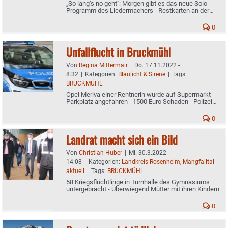
„So lang’s no geht": Morgen gibt es das neue Solo-
Programm des Liedermachers - Restkarten an der
Abendkasse
0
Unfallflucht in Bruckmühl
Von
Regina Mittermair
|
Do. 17.11.2022 -
8:32
|
Kategorien:
Blaulicht & Sirene
|
Tags:
BRUCKMÜHL
Opel Meriva einer Rentnerin wurde auf Supermarkt-
Parkplatz angefahren - 1500 Euro Schaden - Polizei
bittet um Hinweise
0
Landrat macht sich ein Bild
Von
Christian Huber
|
Mi. 30.3.2022 -
14:08
|
Kategorien:
Landkreis Rosenheim
,
Mangfalltal
aktuell
|
Tags:
BRUCKMÜHL
58 Kriegsflüchtlinge in Turnhalle des Gymnasiums
untergebracht - Überwiegend Mütter mit ihren Kindern
0