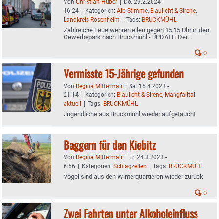
Von
Christian Huber
|
Do. 29.2.2024 -
16:24
|
Kategorien:
Aib-Stimme
,
Blaulicht & Sirene
,
Landkreis Rosenheim
|
Tags:
BRUCKMÜHL
Zahlreiche Feuerwehren eilen gegen 15.15 Uhr in den
Gewerbepark nach Bruckmühl - UPDATE: Der
Polizeibericht
0
Vermisste 15-Jährige gefunden
Von
Regina Mittermair
|
Sa. 15.4.2023 -
21:14
|
Kategorien:
Blaulicht & Sirene
,
Mangfalltal
aktuell
|
Tags:
BRUCKMÜHL
Jugendliche aus Bruckmühl wieder aufgetaucht
Baggern für den Kiebitz
Von
Regina Mittermair
|
Fr. 24.3.2023 -
6:56
|
Kategorien:
Schlagzeilen
|
Tags:
BRUCKMÜHL
Vögel sind aus den Winterquartieren wieder zurück
0
Zwei Fahrten unter Alkoholeinfluss