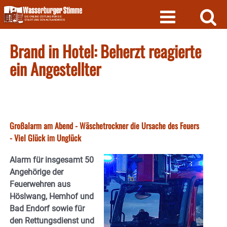
Skip
to
content
Brand in Hotel: Beherzt reagierte
ein Angestellter
Großalarm am Abend - Wäschetrockner die Ursache des Feuers
- Viel Glück im Unglück
Alarm für insgesamt 50
Angehörige der
Feuerwehren aus
Höslwang, Hemhof und
Bad Endorf sowie für
den Rettungsdienst und