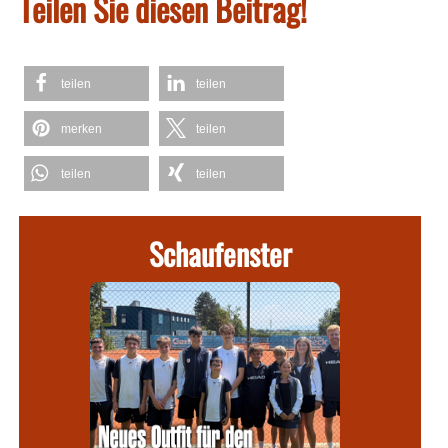
Teilen Sie diesen Beitrag!
teilen
teilen
merken
teilen
teilen
teilen
Schaufenster