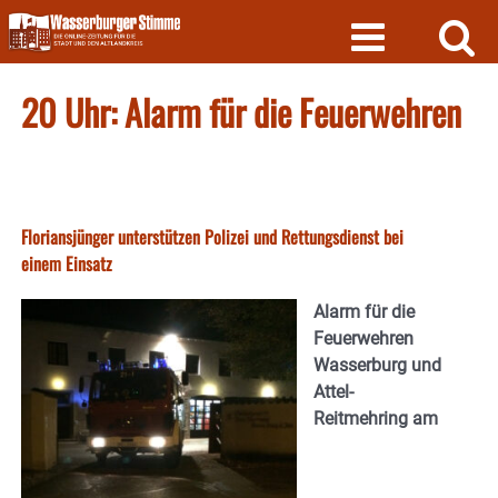
Skip
to
content
20 Uhr: Alarm für die Feuerwehren
Floriansjünger unterstützen Polizei und Rettungsdienst bei
einem Einsatz
Alarm für die
Feuerwehren
Wasserburg und
Attel-
Reitmehring am