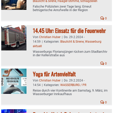
Blaulicht & Sirene
,
Haager-Stimme
,
Schlagzeilen
Falsche Polizisten zwei Tage lang: Erneut
betrügerische Anrufwelle in der Region
0
14.45 Uhr: Einsatz für die Feuerwehr
Von
Christian Huber
|
Do. 29.2.2024 -
14:59
|
Kategorien:
Blaulicht & Sirene
,
Wasserburg
aktuell
Wasserburgs Floriansjünger rücken zum Stadtarchiv
in der Kellerstraße aus
0
Yoga für Artenvielfalt
Von
Christian Huber
|
Do. 29.2.2024 -
14:54
|
Kategorien:
WASSERBURG / PR
Reise durch vier Kontinente am Samstag, 9. März, im
Wasserburger Innkaufhaus
0