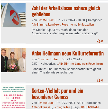
Zahl der Arbeitslosen nahezu gleich
geblieben
Von
Renate Drax
|
Do. 29.2.2024 - 10:00
|
Kategorien:
Aib-Stimme
,
Landkreis Rosenheim
,
Schlagzeilen
Dr. Nicole Cujai:„Freu mich, dass sich der
Arbeitsmarkt in der Region weiterhin stabil zeigt"
0
Anke Hellmann neue Kulturreferentin
Von
Christian Huber
|
Do. 29.2.2024 -
9:59
|
Kategorien:
.
,
Aib-Stimme
,
Landkreis Rosenheim
Landkreis: Eine Theaterwissenschaftlerin folgt auf
einen Theaterwissenschaftler
0
Sorten-Vielfalt pur und ein
besonderer Genuss
Von
Renate Drax
|
Do. 29.2.2024 - 9:31
|
Kategorien:
Altlandkreis WS
,
Schlagzeilen
|
Tags:
BABENSHAM