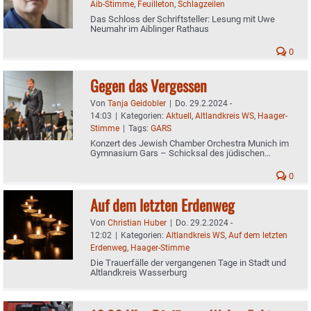
Aib-Stimme
,
Feuilleton
,
Schlagzeilen
Das Schloss der Schriftsteller: Lesung mit Uwe
Neumahr im Aiblinger Rathaus
0
Gegen das Vergessen
Von
Tanja Geidobler
|
Do. 29.2.2024 -
14:03
|
Kategorien:
Aktuell
,
Altlandkreis WS
,
Haager-
Stimme
|
Tags:
GARS
Konzert des Jewish Chamber Orchestra Munich im
Gymnasium Gars – Schicksal des jüdischen
Komponisten Jósef Koffler eindringlich inszeniert
0
Auf dem letzten Erdenweg
Von
Christian Huber
|
Do. 29.2.2024 -
12:02
|
Kategorien:
Altlandkreis WS
,
Auf dem letzten
Erdenweg
,
Haager-Stimme
Die Trauerfälle der vergangenen Tage in Stadt und
Altlandkreis Wasserburg