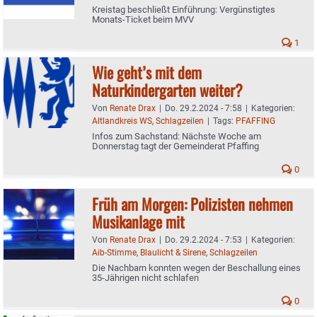
Kreistag beschließt Einführung: Vergünstigtes
Monats-Ticket beim MVV
1
Wie geht’s mit dem
Naturkindergarten weiter?
Von
Renate Drax
|
Do. 29.2.2024 - 7:58
|
Kategorien:
Altlandkreis WS
,
Schlagzeilen
|
Tags:
PFAFFING
Infos zum Sachstand: Nächste Woche am
Donnerstag tagt der Gemeinderat Pfaffing
0
Früh am Morgen: Polizisten nehmen
Musikanlage mit
Von
Renate Drax
|
Do. 29.2.2024 - 7:53
|
Kategorien:
Aib-Stimme
,
Blaulicht & Sirene
,
Schlagzeilen
Die Nachbarn konnten wegen der Beschallung eines
35-Jährigen nicht schlafen
0