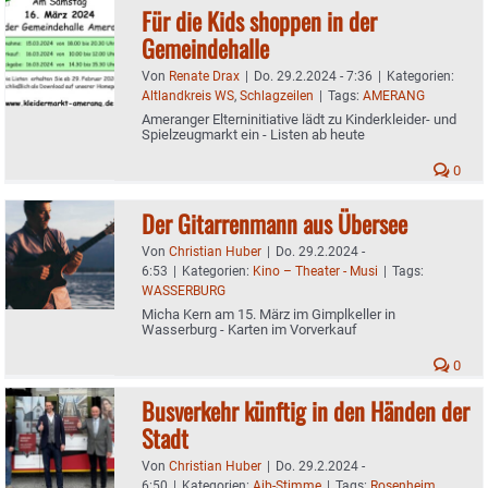
Für die Kids shoppen in der
Gemeindehalle
Von
Renate Drax
|
Do. 29.2.2024 - 7:36
|
Kategorien:
Altlandkreis WS
,
Schlagzeilen
|
Tags:
AMERANG
Ameranger Elterninitiative lädt zu Kinderkleider- und
Spielzeugmarkt ein - Listen ab heute
0
Der Gitarrenmann aus Übersee
Von
Christian Huber
|
Do. 29.2.2024 -
6:53
|
Kategorien:
Kino – Theater - Musi
|
Tags:
WASSERBURG
Micha Kern am 15. März im Gimplkeller in
Wasserburg - Karten im Vorverkauf
0
Busverkehr künftig in den Händen der
Stadt
Von
Christian Huber
|
Do. 29.2.2024 -
6:50
|
Kategorien:
Aib-Stimme
|
Tags:
Rosenheim