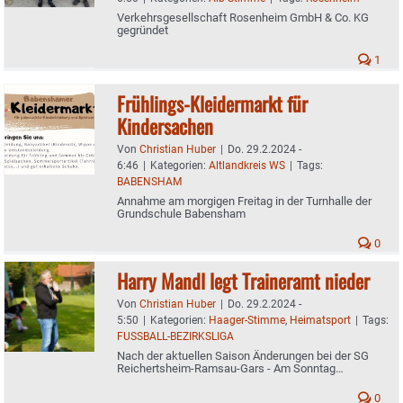
Verkehrsgesellschaft Rosenheim GmbH & Co. KG
gegründet
1
Frühlings-Kleidermarkt für
Kindersachen
Von
Christian Huber
|
Do. 29.2.2024 -
6:46
|
Kategorien:
Altlandkreis WS
|
Tags:
BABENSHAM
Annahme am morgigen Freitag in der Turnhalle der
Grundschule Babensham
0
Harry Mandl legt Traineramt nieder
Von
Christian Huber
|
Do. 29.2.2024 -
5:50
|
Kategorien:
Haager-Stimme
,
Heimatsport
|
Tags:
FUSSBALL-BEZIRKSLIGA
Nach der aktuellen Saison Änderungen bei der SG
Reichertsheim-Ramsau-Gars - Am Sonntag
Rückrundenstart
0