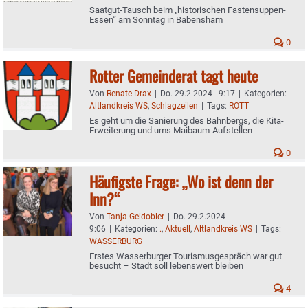
Saatgut-Tausch beim „historischen Fastensuppen-
Essen“ am Sonntag in Babensham
0
Rotter Gemeinderat tagt heute
Von
Renate Drax
|
Do. 29.2.2024 - 9:17
|
Kategorien:
Altlandkreis WS
,
Schlagzeilen
|
Tags:
ROTT
Es geht um die Sanierung des Bahnbergs, die Kita-
Erweiterung und ums Maibaum-Aufstellen
0
Häufigste Frage: „Wo ist denn der
Inn?“
Von
Tanja Geidobler
|
Do. 29.2.2024 -
9:06
|
Kategorien:
.
,
Aktuell
,
Altlandkreis WS
|
Tags:
WASSERBURG
Erstes Wasserburger Tourismusgespräch war gut
besucht – Stadt soll lebenswert bleiben
4