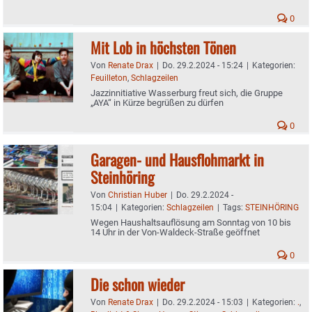
0
Mit Lob in höchsten Tönen
Von
Renate Drax
|
Do. 29.2.2024 - 15:24
|
Kategorien:
Feuilleton
,
Schlagzeilen
Jazzinnitiative Wasserburg freut sich, die Gruppe
„AYA“ in Kürze begrüßen zu dürfen
0
Garagen- und Hausflohmarkt in
Steinhöring
Von
Christian Huber
|
Do. 29.2.2024 -
15:04
|
Kategorien:
Schlagzeilen
|
Tags:
STEINHÖRING
Wegen Haushaltsauflösung am Sonntag von 10 bis
14 Uhr in der Von-Waldeck-Straße geöffnet
0
Die schon wieder
Von
Renate Drax
|
Do. 29.2.2024 - 15:03
|
Kategorien:
.
,