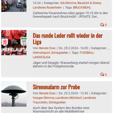
16:24
|
Kategorien:
Aib-Stimme
,
Blaulicht & Sirene
,
Landkreis Rosenheim
|
Tags:
BRUCKMÜHL
Zahlreiche Feuerwehren eilen gegen 15.15 Uhr in den
Gewerbepark nach Bruckmühl - UPDATE: Der
Polizeibericht
0
Das runde Leder rollt wieder in der
Liga
Von
Renate Drax
|
Do. 29.2.2024 - 16:05
|
Kategorien:
.
,
Heimatsport
,
Schlagzeilen
|
Tags:
FUSSBALL-
LANDESLIGA
Jäger und Gejagte: Wasserburg startet morgen Abend
daheim in die Frühjahrsrunde
0
Sirenenalarm zur Probe
Von
Renate Drax
|
Do. 29.2.2024 - 15:45
|
Kategorien:
Haager-Stimme
,
Landkreis Mühldorf
,
Landkreis
Traunstein
,
Schlagzeilen
Auch über das System des Bundes eine
Warnnachricht an alle Mobiltelefone