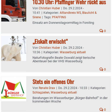
10.30 Uhr: Pfaffinger Wehr rückt aus
Von
Christian Huber
|
Do. 29.2.2024 -
10:41
|
Kategorien:
Altlandkreis WS
,
Blaulicht &
Sirene
|
Tags:
PFAFFING
Einsatz am Donnerstagvormittag in Forsting
0
„Eiskalt erwischt“
Von
Christian Huber
|
Do. 29.2.2024 -
10:36
|
Kategorien:
Wasserburg aktuell
Naturfotografin Beate Oswald zeigt tierische
Abenteuer bei der VHS Wasserburg
0
Stets ein offenes Ohr
Von
Renate Drax
|
Do. 29.2.2024 - 10:33
|
Kategorien:
Schlagzeilen
,
Wasserburg aktuell
Beratungen im Wasserburger „Bürger-Bahnhof“ in der
kommenden Woche
0