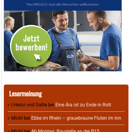
Lesermeinung
I.Heinz und Gatte
bei
Eine Ära ist zu Ende in Rott
Michl
bei
Ebbe im Rhein – grauebraune Fluten im Inn
Michl
bei
Ab Montag: Baustelle an der B15