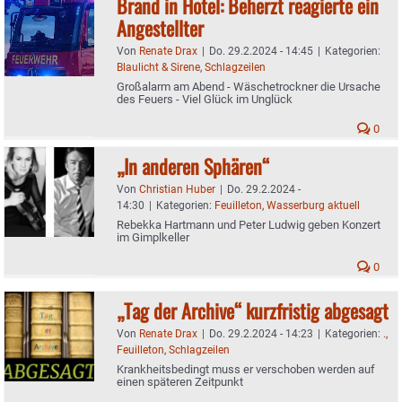
Brand in Hotel: Beherzt reagierte ein
Angestellter
Von
Renate Drax
|
Do. 29.2.2024 - 14:45
|
Kategorien:
Blaulicht & Sirene
,
Schlagzeilen
Großalarm am Abend - Wäschetrockner die Ursache
des Feuers - Viel Glück im Unglück
0
„In anderen Sphären“
Von
Christian Huber
|
Do. 29.2.2024 -
14:30
|
Kategorien:
Feuilleton
,
Wasserburg aktuell
Rebekka Hartmann und Peter Ludwig geben Konzert
im Gimplkeller
0
„Tag der Archive“ kurzfristig abgesagt
Von
Renate Drax
|
Do. 29.2.2024 - 14:23
|
Kategorien:
.
,
Feuilleton
,
Schlagzeilen
Krankheitsbedingt muss er verschoben werden auf
einen späteren Zeitpunkt