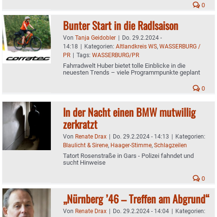
0
Bunter Start in die Radlsaison
Von
Tanja Geidobler
|
Do. 29.2.2024 -
14:18
|
Kategorien:
Altlandkreis WS
,
WASSERBURG /
PR
|
Tags:
WASSERBURG/PR
Fahrradwelt Huber bietet tolle Einblicke in die
neuesten Trends – viele Programmpunkte geplant
0
In der Nacht einen BMW mutwillig
zerkratzt
Von
Renate Drax
|
Do. 29.2.2024 - 14:13
|
Kategorien:
Blaulicht & Sirene
,
Haager-Stimme
,
Schlagzeilen
Tatort Rosenstraße in Gars - Polizei fahndet und
sucht Hinweise
0
„Nürnberg ’46 – Treffen am Abgrund“
Von
Renate Drax
|
Do. 29.2.2024 - 14:04
|
Kategorien: