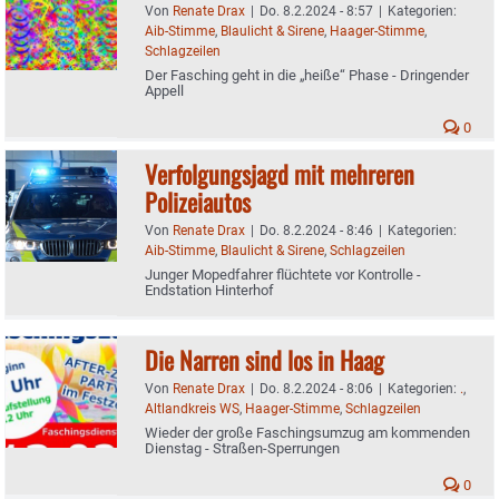
Von
Renate Drax
|
Do. 8.2.2024 - 8:57
|
Kategorien:
Aib-Stimme
,
Blaulicht & Sirene
,
Haager-Stimme
,
Schlagzeilen
Der Fasching geht in die „heiße“ Phase - Dringender
Appell
0
Verfolgungsjagd mit mehreren
Polizeiautos
Von
Renate Drax
|
Do. 8.2.2024 - 8:46
|
Kategorien:
Aib-Stimme
,
Blaulicht & Sirene
,
Schlagzeilen
Junger Mopedfahrer flüchtete vor Kontrolle -
Endstation Hinterhof
Die Narren sind los in Haag
Von
Renate Drax
|
Do. 8.2.2024 - 8:06
|
Kategorien:
.
,
Altlandkreis WS
,
Haager-Stimme
,
Schlagzeilen
Wieder der große Faschingsumzug am kommenden
Dienstag - Straßen-Sperrungen
0