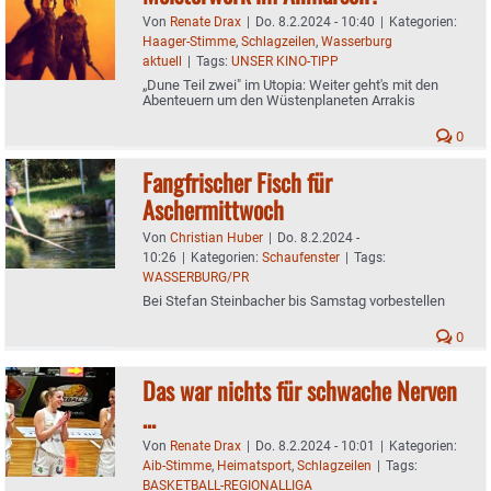
Von
Renate Drax
|
Do. 8.2.2024 - 10:40
|
Kategorien:
Haager-Stimme
,
Schlagzeilen
,
Wasserburg
aktuell
|
Tags:
UNSER KINO-TIPP
„Dune Teil zwei" im Utopia: Weiter geht's mit den
Abenteuern um den Wüstenplaneten Arrakis
0
Fangfrischer Fisch für
Aschermittwoch
Von
Christian Huber
|
Do. 8.2.2024 -
10:26
|
Kategorien:
Schaufenster
|
Tags:
WASSERBURG/PR
Bei Stefan Steinbacher bis Samstag vorbestellen
0
Das war nichts für schwache Nerven
…
Von
Renate Drax
|
Do. 8.2.2024 - 10:01
|
Kategorien:
Aib-Stimme
,
Heimatsport
,
Schlagzeilen
|
Tags:
BASKETBALL-REGIONALLIGA