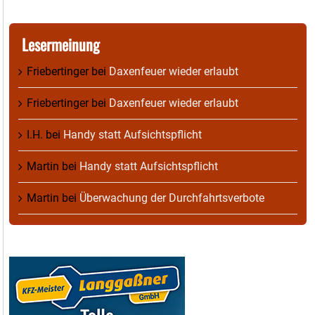
Lesermeinung
Friebertinger
bei
Daxenfeuer wieder erlaubt
Friebertinger
bei
Daxenfeuer wieder erlaubt
I.H.
bei
Handy statt Aufsichtspflicht
Martin
bei
Handy statt Aufsichtspflicht
Martin
bei
Überwachung der Durchfahrtsverbote