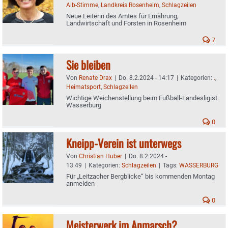
Aib-Stimme
,
Landkreis Rosenheim
,
Schlagzeilen
Neue Leiterin des Amtes für Ernährung,
Landwirtschaft und Forsten in Rosenheim
7
Sie bleiben
Von
Renate Drax
|
Do. 8.2.2024 - 14:17
|
Kategorien:
.
,
Heimatsport
,
Schlagzeilen
Wichtige Weichenstellung beim Fußball-Landesligist
Wasserburg
0
Kneipp-Verein ist unterwegs
Von
Christian Huber
|
Do. 8.2.2024 -
13:49
|
Kategorien:
Schlagzeilen
|
Tags:
WASSERBURG
Für „Leitzacher Bergblicke“ bis kommenden Montag
anmelden
0
Meisterwerk im Anmarsch?