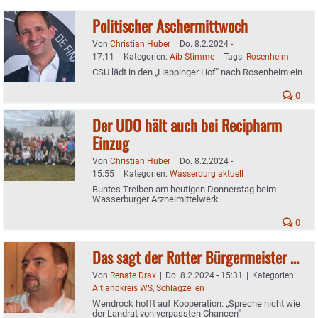
Politischer Aschermittwoch
Von
Christian Huber
|
Do. 8.2.2024 -
17:11
|
Kategorien:
Aib-Stimme
|
Tags:
Rosenheim
CSU lädt in den „Happinger Hof" nach Rosenheim ein
0
Der UDO hält auch bei Recipharm
Einzug
Von
Christian Huber
|
Do. 8.2.2024 -
15:55
|
Kategorien:
Wasserburg aktuell
Buntes Treiben am heutigen Donnerstag beim
Wasserburger Arzneimittelwerk
0
Das sagt der Rotter Bürgermeister …
Von
Renate Drax
|
Do. 8.2.2024 - 15:31
|
Kategorien:
Altlandkreis WS
,
Schlagzeilen
Wendrock hofft auf Kooperation: „Spreche nicht wie
der Landrat von verpassten Chancen"