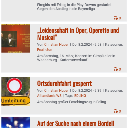
Firegirls mit Erfolg in die Play-Downs gestartet -
Gegen den Abstieg in die Bayernliga
0
„Leidenschaft in Oper, Operette und
Musical“
Von
Christian Huber
|
Do. 8.2.2024 - 9:58
|
Kategorien:
Feuilleton
Am Samstag, 16. März, Konzert im Gimplkeller in
Wasserburg - Kartenvorverkauf
0
Ortsdurchfahrt gesperrt
Von
Christian Huber
|
Do. 8.2.2024 - 9:39
|
Kategorien:
Altlandkreis WS
|
Tags:
EDLING
Am Sonntag großer Faschingszug in Edling
0
Auf der Suche nach einem Bordell