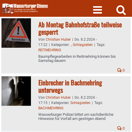
Skip
to
content
Ab Montag Bahnhofstraße teilweise
gesperrt
Von
Christian Huber
|
Do. 8.2.2024 -
17:22
|
Kategorien:
.
,
Schlagzeilen
|
Tags:
REITMEHRING
Baumpflegearbeiten in Reitmehring können bis
Samstag dauern
0
Einbrecher in Bachmehring
unterwegs
Von
Christian Huber
|
Do. 8.2.2024 -
17:15
|
Kategorien:
Schlagzeilen
|
Tags:
BACHMEHRING
Wasserburger Polizei bittet um sachdienliche
Hinweise für Vorfall am gestrigen Abend
0