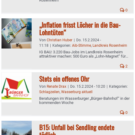
Rosenheim
0
„Inflation frisst Löcher in die Bau-
Lohntüten“
Von
Christian Huber
|
Do. 15.2.2024 -
11:18
|
Kategorien:
Aib-Stimme
,
Landkreis Rosenheim
IG BAU: 3.220 Bau-Jobs im Landkreis Rosenheim
attraktiver machen: 500 Euro als „Lohn-Magnet“ für
den Bau
2
Stets ein offenes Ohr
Von
Renate Drax
|
Do. 15.2.2024 - 10:20
|
Kategorien:
Schlagzeilen
,
Wasserburg aktuell
Beratungen im Wasserburger „Bürger-Bahnhof“ in der
kommenden Woche
0
B15: Unfall bei Sendling endete
tödlich