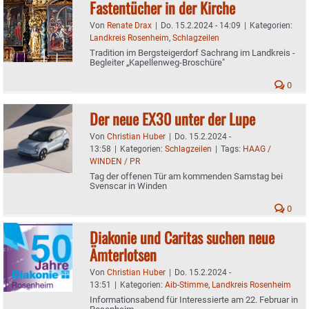
Fastentücher in der Kirche
Von
Renate Drax
|
Do. 15.2.2024 - 14:09
|
Kategorien:
Landkreis Rosenheim
,
Schlagzeilen
Tradition im Bergsteigerdorf Sachrang im Landkreis -
Begleiter „Kapellenweg-Broschüre"
0
Der neue EX30 unter der Lupe
Von
Christian Huber
|
Do. 15.2.2024 -
13:58
|
Kategorien:
Schlagzeilen
|
Tags:
HAAG /
WINDEN / PR
Tag der offenen Tür am kommenden Samstag bei
Svenscar in Winden
0
Diakonie und Caritas suchen neue
Ämterlotsen
Von
Christian Huber
|
Do. 15.2.2024 -
13:51
|
Kategorien:
Aib-Stimme
,
Landkreis Rosenheim
Informationsabend für Interessierte am 22. Februar in