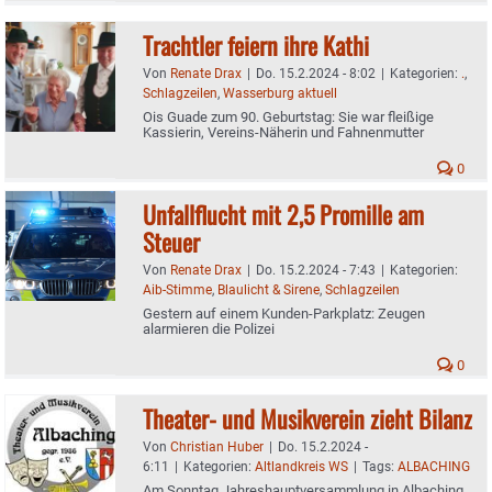
Trachtler feiern ihre Kathi
Von
Renate Drax
|
Do. 15.2.2024 - 8:02
|
Kategorien:
.
,
Schlagzeilen
,
Wasserburg aktuell
Ois Guade zum 90. Geburtstag: Sie war fleißige
Kassierin, Vereins-Näherin und Fahnenmutter
0
Unfallflucht mit 2,5 Promille am
Steuer
Von
Renate Drax
|
Do. 15.2.2024 - 7:43
|
Kategorien:
Aib-Stimme
,
Blaulicht & Sirene
,
Schlagzeilen
Gestern auf einem Kunden-Parkplatz: Zeugen
alarmieren die Polizei
0
Theater- und Musikverein zieht Bilanz
Von
Christian Huber
|
Do. 15.2.2024 -
6:11
|
Kategorien:
Altlandkreis WS
|
Tags:
ALBACHING
Am Sonntag Jahreshauptversammlung in Albaching