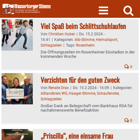
Skip
to
content
Viel Spaß beim Schlittschuhlaufen
Von
Christian Huber
|
Do. 15.2.2024 -
16:41
|
Kategorien:
Aib-Stimme
,
Heimatsport
,
Schlagzeilen
|
Tags:
Rosenheim
Die Öffnungszeiten im Rosenheimer Eisstadion in der
kommenden Woche
0
Verzichten für den guten Zweck
Von
Renate Drax
|
Do. 15.2.2024 - 16:09
|
Kategorien:
Altlandkreis WS
,
Haager-Stimme
,
Schaufenster
,
Schlagzeilen
Großer Dank an Belegschaft vom Bankhaus RSA für
nachahmenswerte Benefizaktion
0
„Priscilla“, eine einsame Frau