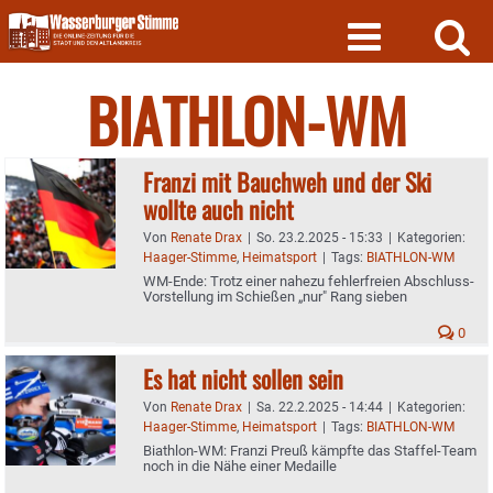
Skip
to
content
BIATHLON-WM
Franzi mit Bauchweh und der Ski
wollte auch nicht
Von
Renate Drax
|
So. 23.2.2025 - 15:33
|
Kategorien:
Haager-Stimme
,
Heimatsport
|
Tags:
BIATHLON-WM
WM-Ende: Trotz einer nahezu fehlerfreien Abschluss-
Vorstellung im Schießen „nur" Rang sieben
0
Es hat nicht sollen sein
Von
Renate Drax
|
Sa. 22.2.2025 - 14:44
|
Kategorien:
Haager-Stimme
,
Heimatsport
|
Tags:
BIATHLON-WM
Biathlon-WM: Franzi Preuß kämpfte das Staffel-Team
noch in die Nähe einer Medaille