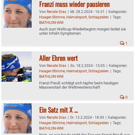
Franzi muss wieder pausieren
Von
Renate Drax
|
Mi. 28.2.2024 - 16:31
|
Kategorien:
Haager-Stimme
,
Heimatsport
,
Schlagzeilen
|
Tags:
BIATHLON-WM
Auch zum Weltcup-Wiederbeginn morgen leidet sie
unter Infekt-Symptomen
1
Aller Ehren wert
Von
Renate Drax
|
So. 18.2.2024 - 15:05
|
Kategorien:
Haager-Stimme
,
Heimatsport
,
Schlagzeilen
|
Tags:
BIATHLON-WM
Franzi Preuß schlägt sich tapfer beim heutigen
Massenstart der Weltmeisterschaft
0
Ein Satz mit X …
Von
Renate Drax
|
Di. 13.2.2024 - 18:39
|
Kategorien:
Haager-Stimme
,
Heimatsport
,
Schlagzeilen
|
Tags:
BIATHLON-WM
Nein, es war heute nicht der Tag von Franzi Preuß aus