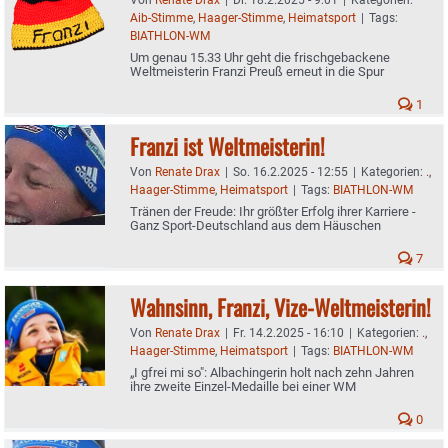
Aib-Stimme
,
Haager-Stimme
,
Heimatsport
|
Tags:
BIATHLON-WM
Um genau 15.33 Uhr geht die frischgebackene
Weltmeisterin Franzi Preuß erneut in die Spur
1
Franzi ist Weltmeisterin!
Von
Renate Drax
|
So. 16.2.2025 - 12:55
|
Kategorien:
.
,
Haager-Stimme
,
Heimatsport
|
Tags:
BIATHLON-WM
Tränen der Freude: Ihr größter Erfolg ihrer Karriere -
Ganz Sport-Deutschland aus dem Häuschen
7
Wahnsinn, Franzi, Vize-Weltmeisterin!
Von
Renate Drax
|
Fr. 14.2.2025 - 16:10
|
Kategorien:
.
,
Haager-Stimme
,
Heimatsport
|
Tags:
BIATHLON-WM
„I gfrei mi so": Albachingerin holt nach zehn Jahren
ihre zweite Einzel-Medaille bei einer WM
0