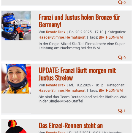
0
Franzi und Justus holen Bronze für
Germany!
Von
Renate Drax
|
Do. 20.2.2025 - 17:10
|
Kategorien:
.
,
Haager-Stimme
,
Heimatsport
|
Tags:
BIATHLON-WM
In der Single-Mixed-Staffel: Einmal mehr eine Super-
Leistung am Nachmittag bei der WM
0
UPDATE: Franzi läuft morgen mit
Justus Strelow
Von
Renate Drax
|
Mi. 19.2.2025 - 18:12
|
Kategorien:
Haager-Stimme
,
Heimatsport
|
Tags:
BIATHLON-WM
Sie sind das Team Deutschland bei der Biathlon-WM
in der Single-Mixed-Staffel
1
Das Einzel-Rennen steht an
Von
Renate Drax
|
Di. 18.2.2025 - 9:01
|
Kategorien: