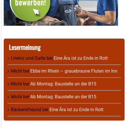
Lesermeinung
I.Heinz und Gatte
bei
Eine Ära ist zu Ende in Rott
Michl
bei
Ebbe im Rhein – grauebraune Fluten im Inn
Michl
bei
Ab Montag: Baustelle an der B15
Michl
bei
Ab Montag: Baustelle an der B15
Bäckereifreund
bei
Eine Ära ist zu Ende in Rott