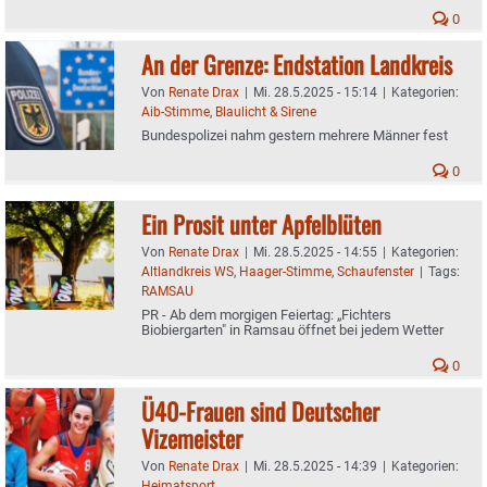
0
An der Grenze: Endstation Landkreis
Von
Renate Drax
|
Mi. 28.5.2025 - 15:14
|
Kategorien:
Aib-Stimme
,
Blaulicht & Sirene
Bundespolizei nahm gestern mehrere Männer fest
0
Ein Prosit unter Apfelblüten
Von
Renate Drax
|
Mi. 28.5.2025 - 14:55
|
Kategorien:
Altlandkreis WS
,
Haager-Stimme
,
Schaufenster
|
Tags:
RAMSAU
PR - Ab dem morgigen Feiertag: „Fichters
Biobiergarten" in Ramsau öffnet bei jedem Wetter
0
Ü40-Frauen sind Deutscher
Vizemeister
Von
Renate Drax
|
Mi. 28.5.2025 - 14:39
|
Kategorien:
Heimatsport