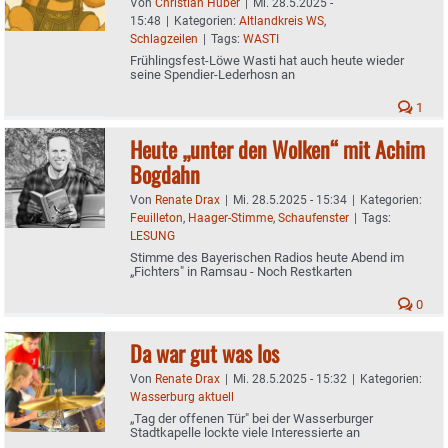
Von
Christian Huber
|
Mi. 28.5.2025 -
15:48
|
Kategorien:
Altlandkreis WS
,
Schlagzeilen
|
Tags:
WASTI
Frühlingsfest-Löwe Wasti hat auch heute wieder
seine Spendier-Lederhosn an
1
Heute „unter den Wolken“ mit Achim
Bogdahn
Von
Renate Drax
|
Mi. 28.5.2025 - 15:34
|
Kategorien:
Feuilleton
,
Haager-Stimme
,
Schaufenster
|
Tags:
LESUNG
Stimme des Bayerischen Radios heute Abend im
„Fichters" in Ramsau - Noch Restkarten
0
Da war gut was los
Von
Renate Drax
|
Mi. 28.5.2025 - 15:32
|
Kategorien:
Wasserburg aktuell
„Tag der offenen Tür" bei der Wasserburger
Stadtkapelle lockte viele Interessierte an