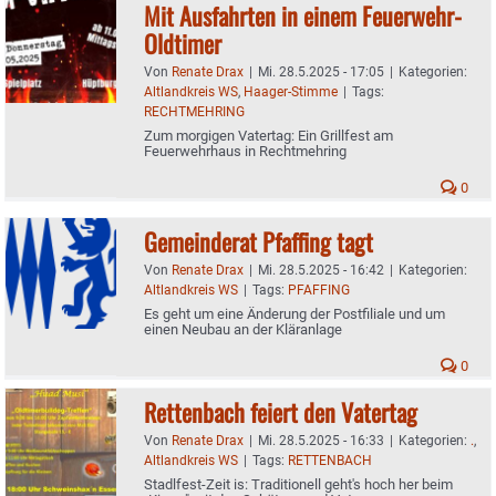
Mit Ausfahrten in einem Feuerwehr-
Oldtimer
Von
Renate Drax
|
Mi. 28.5.2025 - 17:05
|
Kategorien:
Altlandkreis WS
,
Haager-Stimme
|
Tags:
RECHTMEHRING
Zum morgigen Vatertag: Ein Grillfest am
Feuerwehrhaus in Rechtmehring
0
Gemeinderat Pfaffing tagt
Von
Renate Drax
|
Mi. 28.5.2025 - 16:42
|
Kategorien:
Altlandkreis WS
|
Tags:
PFAFFING
Es geht um eine Änderung der Postfiliale und um
einen Neubau an der Kläranlage
0
Rettenbach feiert den Vatertag
Von
Renate Drax
|
Mi. 28.5.2025 - 16:33
|
Kategorien:
.
,
Altlandkreis WS
|
Tags:
RETTENBACH
Stadlfest-Zeit is: Traditionell geht's hoch her beim