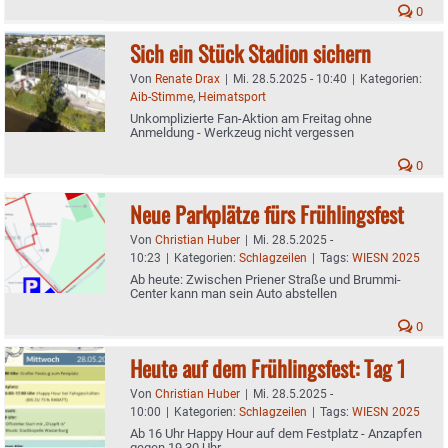
0
Sich ein Stück Stadion sichern
Von
Renate Drax
|
Mi. 28.5.2025 - 10:40
|
Kategorien:
Aib-Stimme
,
Heimatsport
Unkomplizierte Fan-Aktion am Freitag ohne
Anmeldung - Werkzeug nicht vergessen
0
Neue Parkplätze fürs Frühlingsfest
Von
Christian Huber
|
Mi. 28.5.2025 -
10:23
|
Kategorien:
Schlagzeilen
|
Tags:
WIESN 2025
Ab heute: Zwischen Priener Straße und Brummi-
Center kann man sein Auto abstellen
0
Heute auf dem Frühlingsfest: Tag 1
Von
Christian Huber
|
Mi. 28.5.2025 -
10:00
|
Kategorien:
Schlagzeilen
|
Tags:
WIESN 2025
Ab 16 Uhr Happy Hour auf dem Festplatz - Anzapfen
gegen 19.30 Uhr