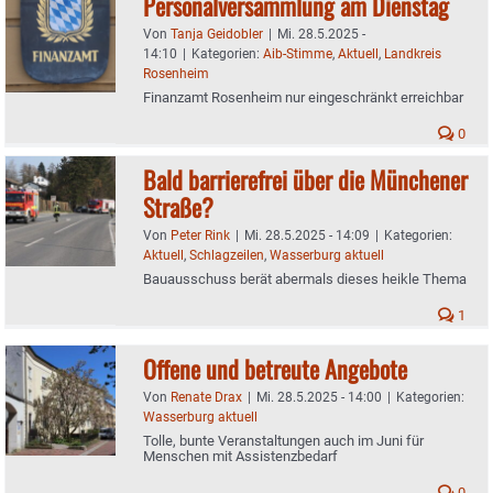
Personalversammlung am Dienstag
Von
Tanja Geidobler
|
Mi. 28.5.2025 -
14:10
|
Kategorien:
Aib-Stimme
,
Aktuell
,
Landkreis
Rosenheim
Finanzamt Rosenheim nur eingeschränkt erreichbar
0
Bald barrierefrei über die Münchener
Straße?
Von
Peter Rink
|
Mi. 28.5.2025 - 14:09
|
Kategorien:
Aktuell
,
Schlagzeilen
,
Wasserburg aktuell
Bauausschuss berät abermals dieses heikle Thema
1
Offene und betreute Angebote
Von
Renate Drax
|
Mi. 28.5.2025 - 14:00
|
Kategorien:
Wasserburg aktuell
Tolle, bunte Veranstaltungen auch im Juni für
Menschen mit Assistenzbedarf
0