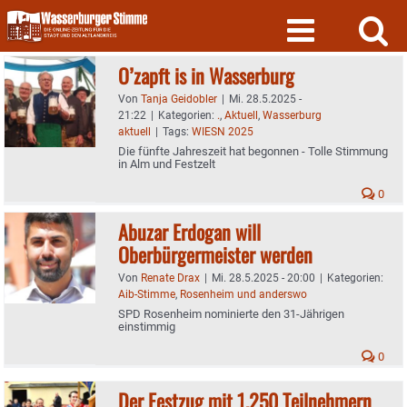
Skip
to
content
O’zapft is in Wasserburg
Von
Tanja Geidobler
|
Mi. 28.5.2025 -
21:22
|
Kategorien:
.
,
Aktuell
,
Wasserburg
aktuell
|
Tags:
WIESN 2025
Die fünfte Jahreszeit hat begonnen - Tolle Stimmung
in Alm und Festzelt
0
Abuzar Erdogan will
Oberbürgermeister werden
Von
Renate Drax
|
Mi. 28.5.2025 - 20:00
|
Kategorien:
Aib-Stimme
,
Rosenheim und anderswo
SPD Rosenheim nominierte den 31-Jährigen
einstimmig
0
Der Festzug mit 1.250 Teilnehmern