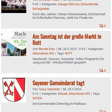
9:49
|
Kategorien:
Haager-Stimme
,
Schaufenster
,
Schlagzeilen
Koch des Jahres: Fabian Höckenreiner, Küchenchef
im Kulturladen Ramsau, zieht ins Finale ein
0
Am Sonntag ist der große Markt in
Rott
Von
Renate Drax
|
Mi. 28.5.2025 - 9:35
|
Kategorien:
Altlandkreis WS
|
Tags:
ROTT
Handwerk, Genuss, Gewerbe: Tolles Programm für
Jung und Alt - Ortsdurchfahrt gesperrt
0
Soyener Gemeinderat tagt
Von
Tanja Geidobler
|
Mi. 28.5.2025 -
9:15
|
Kategorien:
Aktuell
,
Altlandkreis WS
|
Tags:
SOYEN
Am kommenden Dienstag im Rathaus
0