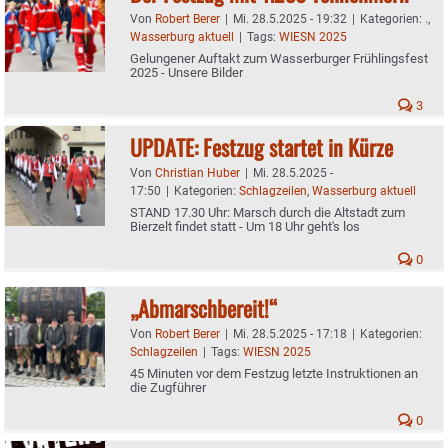
Von
Robert Berer
|
Mi. 28.5.2025 - 19:32
|
Kategorien:
.
,
Wasserburg aktuell
|
Tags:
WIESN 2025
Gelungener Auftakt zum Wasserburger Frühlingsfest
2025 - Unsere Bilder
3
UPDATE: Festzug startet in Kürze
Von
Christian Huber
|
Mi. 28.5.2025 -
17:50
|
Kategorien:
Schlagzeilen
,
Wasserburg aktuell
STAND 17.30 Uhr: Marsch durch die Altstadt zum
Bierzelt findet statt - Um 18 Uhr geht's los
0
„Abmarschbereit!“
Von
Robert Berer
|
Mi. 28.5.2025 - 17:18
|
Kategorien:
Schlagzeilen
|
Tags:
WIESN 2025
45 Minuten vor dem Festzug letzte Instruktionen an
die Zugführer
0