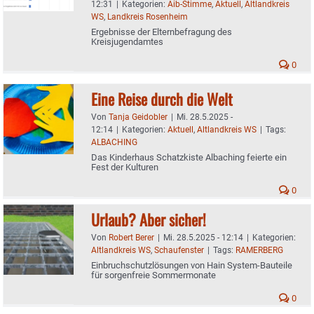
12:31
|
Kategorien:
Aib-Stimme
,
Aktuell
,
Altlandkreis
WS
,
Landkreis Rosenheim
Ergebnisse der Elternbefragung des
Kreisjugendamtes
0
Eine Reise durch die Welt
Von
Tanja Geidobler
|
Mi. 28.5.2025 -
12:14
|
Kategorien:
Aktuell
,
Altlandkreis WS
|
Tags:
ALBACHING
Das Kinderhaus Schatzkiste Albaching feierte ein
Fest der Kulturen
0
Urlaub? Aber sicher!
Von
Robert Berer
|
Mi. 28.5.2025 - 12:14
|
Kategorien:
Altlandkreis WS
,
Schaufenster
|
Tags:
RAMERBERG
Einbruchschutzlösungen von Hain System-Bauteile
für sorgenfreie Sommermonate
0