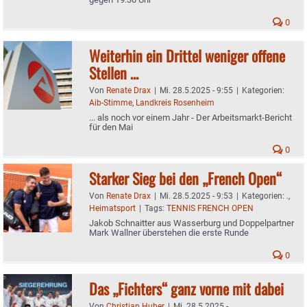
0
Weiterhin ein Drittel weniger offene
Stellen …
Von
Renate Drax
|
Mi. 28.5.2025 - 9:55
|
Kategorien:
Aib-Stimme
,
Landkreis Rosenheim
... als noch vor einem Jahr - Der Arbeitsmarkt-Bericht
für den Mai
0
Starker Sieg bei den „French Open“
Von
Renate Drax
|
Mi. 28.5.2025 - 9:53
|
Kategorien:
.
,
Heimatsport
|
Tags:
TENNIS FRENCH OPEN
Jakob Schnaitter aus Wasserburg und Doppelpartner
Mark Wallner überstehen die erste Runde
0
Das „Fichters“ ganz vorne mit dabei
Von
Christian Huber
|
Mi. 28.5.2025 -