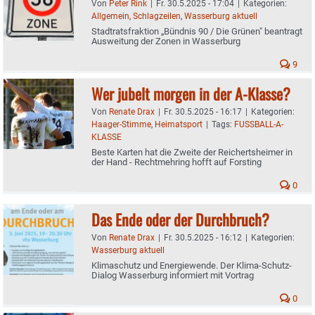
Von
Peter Rink
|
Fr. 30.5.2025 - 17:04
|
Kategorien:
Allgemein
,
Schlagzeilen
,
Wasserburg aktuell
Stadtratsfraktion „Bündnis 90 / Die Grünen" beantragt
Ausweitung der Zonen in Wasserburg
9
Wer jubelt morgen in der A-Klasse?
Von
Renate Drax
|
Fr. 30.5.2025 - 16:17
|
Kategorien:
Haager-Stimme
,
Heimatsport
|
Tags:
FUSSBALL-A-
KLASSE
Beste Karten hat die Zweite der Reichertsheimer in
der Hand - Rechtmehring hofft auf Forsting
0
Das Ende oder der Durchbruch?
Von
Renate Drax
|
Fr. 30.5.2025 - 16:12
|
Kategorien:
Wasserburg aktuell
Klimaschutz und Energiewende. Der Klima-Schutz-
Dialog Wasserburg informiert mit Vortrag
0