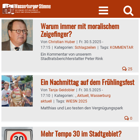
Skip
to
content
Warum immer mit moralischem
Zeigefinger?
Von
Christian Huber
|
Fr. 30.5.2025 -
17:15
|
Kategorien:
Schlagzeilen
|
Tags:
KOMMENTAR
Ein Kommentar von unserem
Stadtratsberichterstatter Peter Rink
25
Ein Nachmittag auf dem Frühlingsfest
Von
Tanja Geidobler
|
Fr. 30.5.2025 -
17:10
|
Kategorien:
.
,
Aktuell
,
Wasserburg
aktuell
|
Tags:
WIESN 2025
Matthias und Leo testen den Vergnügungspark
0
Mehr Tempo 30 im Stadtgebiet?