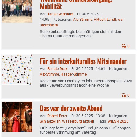
Mobilität
Von
Tanja Geidobler
|
Fr. 30.5.2025 -
14:05
|
Kategorien:
Aib-Stimme
,
Aktuell
,
Landkreis
Rosenheim
Seniorenbeauftragte beschäftigen sich mit dem
Thema Quartiersmanagement
0
Für ein interkulturelles Miteinander
Von
Renate Drax
|
Fr. 30.5.2025 - 14:01
|
Kategorien:
Aib-Stimme
,
Haager-Stimme
Regierung von Oberbayern lobt Integrationspreis 2025
aus - Bewerbungsfrist noch eine Woche
0
Das war der zweite Abend
Von
Robert Berer
|
Fr. 30.5.2025 - 13:38
|
Kategorien:
Schlagzeilen
,
Wasserburg aktuell
|
Tags:
WIESN 2025
Frühlingsfest: „Partyalarm“ und „In oana Dur“ sorgten
für beste Stimmung am Vatertag