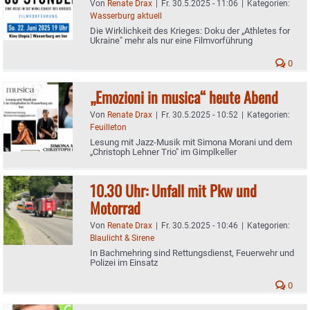
Von
Renate Drax
|
Fr. 30.5.2025 - 11:06
|
Kategorien:
Wasserburg aktuell
Die Wirklichkeit des Krieges: Doku der „Athletes for
Ukraine" mehr als nur eine Filmvorführung
0
„Emozioni in musica“ heute Abend
Von
Renate Drax
|
Fr. 30.5.2025 - 10:52
|
Kategorien:
Feuilleton
Lesung mit Jazz-Musik mit Simona Morani und dem
„Christoph Lehner Trio" im Gimplkeller
10.30 Uhr: Unfall mit Pkw und
Motorrad
Von
Renate Drax
|
Fr. 30.5.2025 - 10:46
|
Kategorien:
Blaulicht & Sirene
In Bachmehring sind Rettungsdienst, Feuerwehr und
Polizei im Einsatz
0