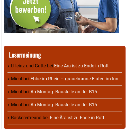
Lesermeinung
I.Heinz und Gatte
bei
Eine Ära ist zu Ende in Rott
Michl
bei
Ebbe im Rhein – grauebraune Fluten im Inn
Michl
bei
Ab Montag: Baustelle an der B15
Michl
bei
Ab Montag: Baustelle an der B15
Bäckereifreund
bei
Eine Ära ist zu Ende in Rott