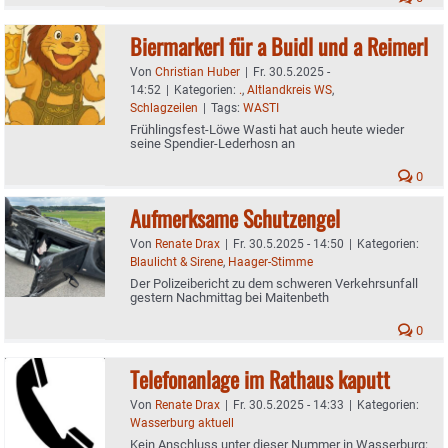
Biermarkerl für a Buidl und a Reimerl
Von
Christian Huber
|
Fr. 30.5.2025 -
14:52
|
Kategorien:
.
,
Altlandkreis WS
,
Schlagzeilen
|
Tags:
WASTI
Frühlingsfest-Löwe Wasti hat auch heute wieder
seine Spendier-Lederhosn an
0
Aufmerksame Schutzengel
Von
Renate Drax
|
Fr. 30.5.2025 - 14:50
|
Kategorien:
Blaulicht & Sirene
,
Haager-Stimme
Der Polizeibericht zu dem schweren Verkehrsunfall
gestern Nachmittag bei Maitenbeth
0
Telefonanlage im Rathaus kaputt
Von
Renate Drax
|
Fr. 30.5.2025 - 14:33
|
Kategorien:
Wasserburg aktuell
Kein Anschluss unter dieser Nummer in Wasserburg: