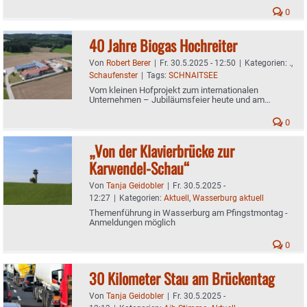
0
40 Jahre Biogas Hochreiter
Von
Robert Berer
|
Fr. 30.5.2025 - 12:50
|
Kategorien:
.
,
Schaufenster
|
Tags:
SCHNAITSEE
Vom kleinen Hofprojekt zum internationalen
Unternehmen – Jubiläumsfeier heute und am
Sonntag in Stangern bei Schnaitsee
0
„Von der Klavierbrücke zur
Karwendel-Schau“
Von
Tanja Geidobler
|
Fr. 30.5.2025 -
12:27
|
Kategorien:
Aktuell
,
Wasserburg aktuell
Themenführung in Wasserburg am Pfingstmontag -
Anmeldungen möglich
0
30 Kilometer Stau am Brückentag
Von
Tanja Geidobler
|
Fr. 30.5.2025 -