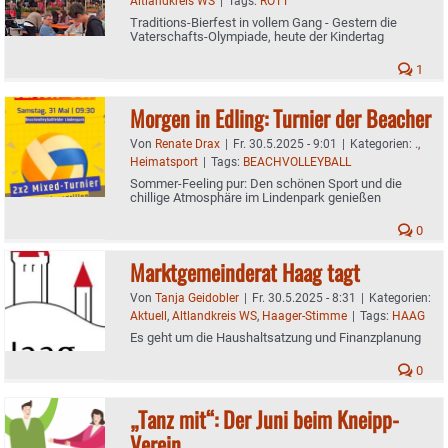
Altlandkreis WS
|
Tags:
ROTT
Traditions-Bierfest in vollem Gang - Gestern die
Vaterschafts-Olympiade, heute der Kindertag
1
Morgen in Edling: Turnier der Beacher
Von
Renate Drax
|
Fr. 30.5.2025 - 9:01
|
Kategorien:
.
,
Heimatsport
|
Tags:
BEACHVOLLEYBALL
Sommer-Feeling pur: Den schönen Sport und die
chillige Atmosphäre im Lindenpark genießen
0
Marktgemeinderat Haag tagt
Von
Tanja Geidobler
|
Fr. 30.5.2025 - 8:31
|
Kategorien:
Aktuell
,
Altlandkreis WS
,
Haager-Stimme
|
Tags:
HAAG
Es geht um die Haushaltsatzung und Finanzplanung
0
„Tanz mit“: Der Juni beim Kneipp-
Verein