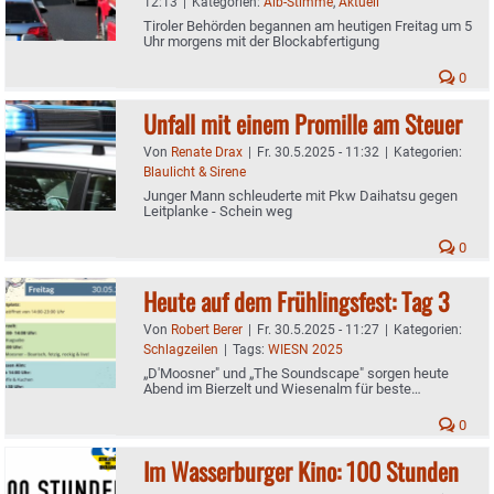
12:13
|
Kategorien:
Aib-Stimme
,
Aktuell
Tiroler Behörden begannen am heutigen Freitag um 5
Uhr morgens mit der Blockabfertigung
0
Unfall mit einem Promille am Steuer
Von
Renate Drax
|
Fr. 30.5.2025 - 11:32
|
Kategorien:
Blaulicht & Sirene
Junger Mann schleuderte mit Pkw Daihatsu gegen
Leitplanke - Schein weg
0
Heute auf dem Frühlingsfest: Tag 3
Von
Robert Berer
|
Fr. 30.5.2025 - 11:27
|
Kategorien:
Schlagzeilen
|
Tags:
WIESN 2025
„D'Moosner" und „The Soundscape" sorgen heute
Abend im Bierzelt und Wiesenalm für beste
Stimmung
0
Im Wasserburger Kino: 100 Stunden