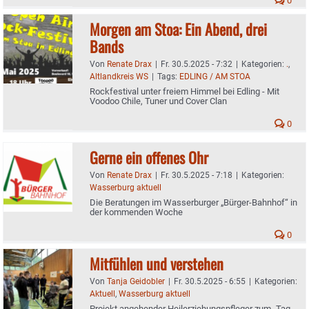
0
Morgen am Stoa: Ein Abend, drei
Bands
Von
Renate Drax
|
Fr. 30.5.2025 - 7:32
|
Kategorien:
.
,
Altlandkreis WS
|
Tags:
EDLING / AM STOA
Rockfestival unter freiem Himmel bei Edling - Mit
Voodoo Chile, Tuner und Cover Clan
0
Gerne ein offenes Ohr
Von
Renate Drax
|
Fr. 30.5.2025 - 7:18
|
Kategorien:
Wasserburg aktuell
Die Beratungen im Wasserburger „Bürger-Bahnhof“ in
der kommenden Woche
0
Mitfühlen und verstehen
Von
Tanja Geidobler
|
Fr. 30.5.2025 - 6:55
|
Kategorien:
Aktuell
,
Wasserburg aktuell
Projekt angehender Heilerziehungspfleger zum „Tag