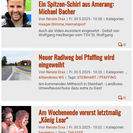
Ein Spitzen-Schiri aus Amerang:
Michael Bacher
Von
Renate Drax
|
Fr. 30.5.2025 - 10:38
|
Kategorien:
Haager-Stimme
,
Heimatsport
Auch als Video-Assistent eingesetzt - Debüt von
Wolfgang Haslberger vom TSV St. Wolfgang
0
Neuer Radlweg bei Pfaffing wird
eingeweiht
Von
Renate Drax
|
Fr. 30.5.2025 - 10:20
|
Kategorien:
.
,
Altlandkreis WS
|
Tags:
STEINHART / PFAFFING
Am kommenden Mittwoch in Steinhart - Landkreis-
Umweltausschuss dazu extra zu Gast
0
Am Wochenende vorerst letztmalig
„König Lear“
Von
Renate Drax
|
Fr. 30.5.2025 - 10:02
|
Kategorien:
Feuilleton
|
Tags:
THEATER