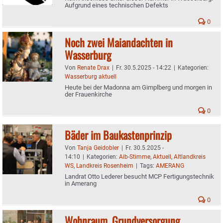
Aufgrund eines technischen Defekts
0
Noch zwei Maiandachten in
Wasserburg
Von
Renate Drax
|
Fr. 30.5.2025 - 14:22
|
Kategorien:
Wasserburg aktuell
Heute bei der Madonna am Gimplberg und morgen in
der Frauenkirche
0
Bäder im Baukastenprinzip
Von
Tanja Geidobler
|
Fr. 30.5.2025 -
14:10
|
Kategorien:
Aib-Stimme
,
Aktuell
,
Altlandkreis
WS
,
Landkreis Rosenheim
|
Tags:
AMERANG
Landrat Otto Lederer besucht MCP Fertigungstechnik
in Amerang
0
Wohnraum, Grundversorgung,