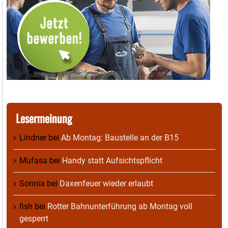
Lesermeinung
Lindner
bei
Ab Montag: Baustelle an der B15
Mufasa
bei
Handy statt Aufsichtspflicht
Sonnia
bei
Daxenfeuer wieder erlaubt
fish
bei
Rotter Bahnunterführung ab Montag voll
gesperrt