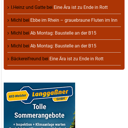
I.Heinz und Gatte
bei
Eine Ära ist zu Ende in Rott
Michl
bei
Ebbe im Rhein – grauebraune Fluten im Inn
Michl
bei
Ab Montag: Baustelle an der B15
Michl
bei
Ab Montag: Baustelle an der B15
Bäckereifreund
bei
Eine Ära ist zu Ende in Rott