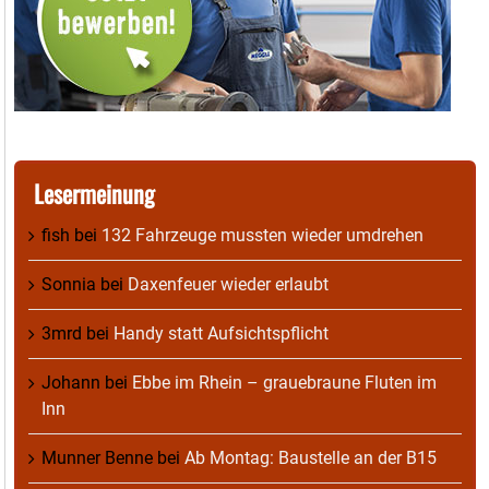
Lesermeinung
fish
bei
132 Fahrzeuge mussten wieder umdrehen
Sonnia
bei
Daxenfeuer wieder erlaubt
3mrd
bei
Handy statt Aufsichtspflicht
Johann
bei
Ebbe im Rhein – grauebraune Fluten im
Inn
Munner Benne
bei
Ab Montag: Baustelle an der B15