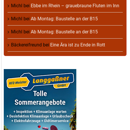
Michl
bei
Ebbe im Rhein – grauebraune Fluten im Inn
Michl
bei
Ab Montag: Baustelle an der B15
Michl
bei
Ab Montag: Baustelle an der B15
Bäckereifreund
bei
Eine Ära ist zu Ende in Rott