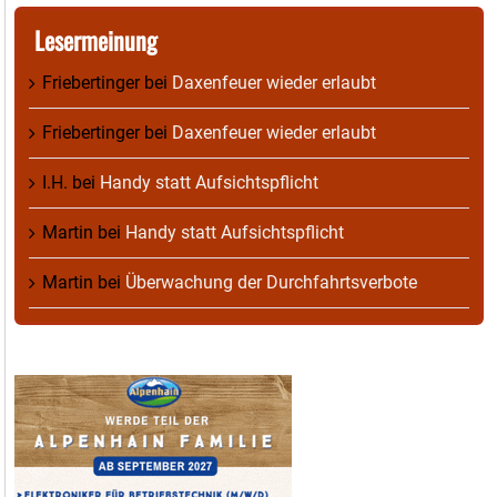
Lesermeinung
Friebertinger
bei
Daxenfeuer wieder erlaubt
Friebertinger
bei
Daxenfeuer wieder erlaubt
I.H.
bei
Handy statt Aufsichtspflicht
Martin
bei
Handy statt Aufsichtspflicht
Martin
bei
Überwachung der Durchfahrtsverbote