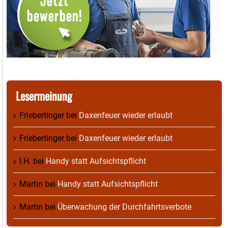
Lesermeinung
Friebertinger
bei
Daxenfeuer wieder erlaubt
Friebertinger
bei
Daxenfeuer wieder erlaubt
I.H.
bei
Handy statt Aufsichtspflicht
Martin
bei
Handy statt Aufsichtspflicht
Martin
bei
Überwachung der Durchfahrtsverbote