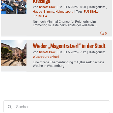
Kreisliga
Von
Renate Drax
|
Sa. 31.5.2025 - 8:08
|
Kategorien:
.
,
Haager-Stimme
,
Heimatsport
|
Tags:
FUSSBALL-
KREISLIGA
Nur noch Minimal-Chance für Reichertsheim -
Emmering müsste beim Absteiger verlieren ...
0
Wieder „Magentratzerl“ in der Stadt
Von
Renate Drax
|
Sa. 31.5.2025 - 7:12
|
Kategorien:
Wasserburg aktuell
Eine offene Themenführung mit „Busserl" nächste
Woche in Wasserburg
Suche
nach: