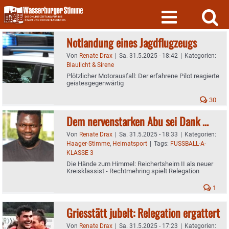
Skip
to
content
Notlandung eines Jagdflugzeugs
Von
Renate Drax
|
Sa. 31.5.2025 - 18:42
|
Kategorien:
Blaulicht & Sirene
Plötzlicher Motorausfall: Der erfahrene Pilot reagierte
geistesgegenwärtig
30
Dem nervenstarken Abu sei Dank …
Von
Renate Drax
|
Sa. 31.5.2025 - 18:33
|
Kategorien:
Haager-Stimme
,
Heimatsport
|
Tags:
FUSSBALL-A-
KLASSE 3
Die Hände zum Himmel: Reichertsheim II als neuer
Kreisklassist - Rechtmehring spielt Relegation
1
Griesstätt jubelt: Relegation ergattert
Von
Renate Drax
|
Sa. 31.5.2025 - 17:23
|
Kategorien: