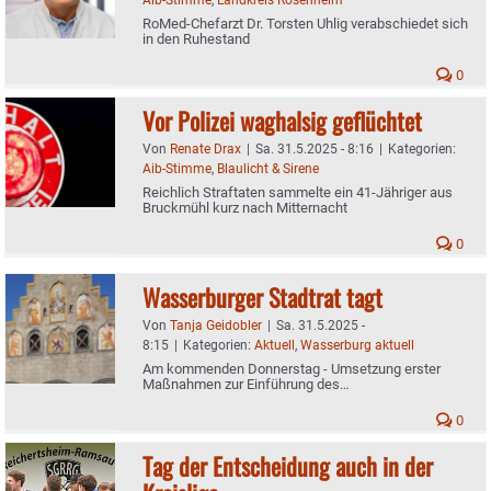
RoMed-Chefarzt Dr. Torsten Uhlig verabschiedet sich
in den Ruhestand
0
Vor Polizei waghalsig geflüchtet
Von
Renate Drax
|
Sa. 31.5.2025 - 8:16
|
Kategorien:
Aib-Stimme
,
Blaulicht & Sirene
Reichlich Straftaten sammelte ein 41-Jähriger aus
Bruckmühl kurz nach Mitternacht
0
Wasserburger Stadtrat tagt
Von
Tanja Geidobler
|
Sa. 31.5.2025 -
8:15
|
Kategorien:
Aktuell
,
Wasserburg aktuell
Am kommenden Donnerstag - Umsetzung erster
Maßnahmen zur Einführung des
Radverkehrskonzeptes wird Thema sein
0
Tag der Entscheidung auch in der