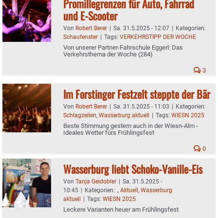
Promillegrenzen für Auto, Fahrrad
und E-Scooter
Von
Robert Berer
|
Sa. 31.5.2025 - 12:07
|
Kategorien:
Schaufenster
|
Tags:
VERKEHRSTIPP DER WOCHE
Von unserer Partner-Fahrschule Eggerl: Das
Verkehrsthema der Woche (284)
3
Im Forstinger Festzelt steppte der Bär
Von
Robert Berer
|
Sa. 31.5.2025 - 11:03
|
Kategorien:
Schlagzeilen
,
Wasserburg aktuell
|
Tags:
WIESN 2025
Beste Stimmung gestern auch in der Wiesn-Alm -
Ideales Wetter fürs Frühlingsfest
0
Wasserburg liebt Schoko-Vanille-Eis
Von
Tanja Geidobler
|
Sa. 31.5.2025 -
10:45
|
Kategorien:
.
,
Aktuell
,
Wasserburg
aktuell
|
Tags:
WIESN 2025
Leckere Varianten heuer am Frühlingsfest