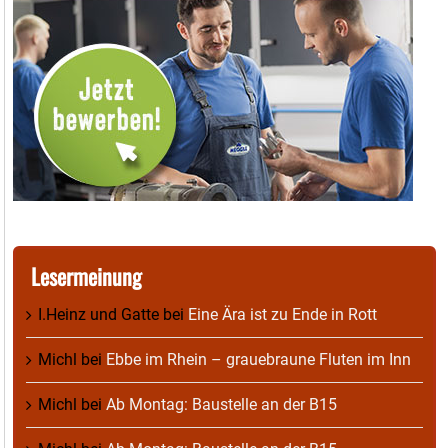
Lesermeinung
I.Heinz und Gatte
bei
Eine Ära ist zu Ende in Rott
Michl
bei
Ebbe im Rhein – grauebraune Fluten im Inn
Michl
bei
Ab Montag: Baustelle an der B15