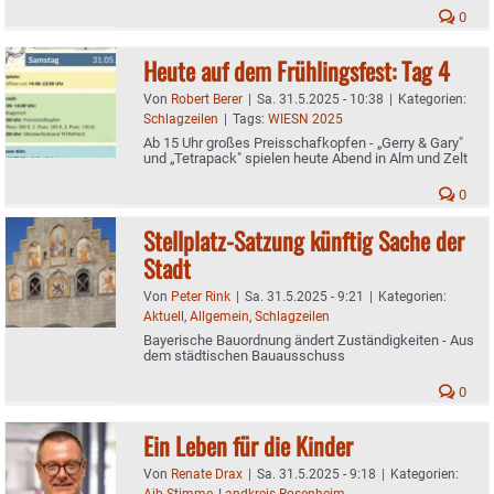
0
Heute auf dem Frühlingsfest: Tag 4
Von
Robert Berer
|
Sa. 31.5.2025 - 10:38
|
Kategorien:
Schlagzeilen
|
Tags:
WIESN 2025
Ab 15 Uhr großes Preisschafkopfen - „Gerry & Gary"
und „Tetrapack" spielen heute Abend in Alm und Zelt
0
Stellplatz-Satzung künftig Sache der
Stadt
Von
Peter Rink
|
Sa. 31.5.2025 - 9:21
|
Kategorien:
Aktuell
,
Allgemein
,
Schlagzeilen
Bayerische Bauordnung ändert Zuständigkeiten - Aus
dem städtischen Bauausschuss
0
Ein Leben für die Kinder
Von
Renate Drax
|
Sa. 31.5.2025 - 9:18
|
Kategorien:
Aib-Stimme
,
Landkreis Rosenheim