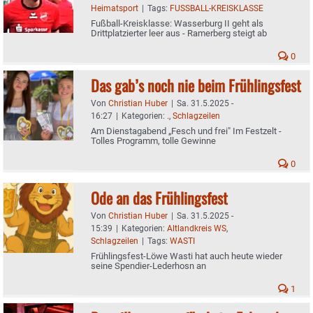
Heimatsport
|
Tags:
FUSSBALL-KREISKLASSE
Fußball-Kreisklasse: Wasserburg II geht als
Drittplatzierter leer aus - Ramerberg steigt ab
0
Das gab’s noch nie beim Frühlingsfest
Von
Christian Huber
|
Sa. 31.5.2025 -
16:27
|
Kategorien:
.
,
Schlagzeilen
Am Dienstagabend „Fesch und frei" Im Festzelt -
Tolles Programm, tolle Gewinne
0
Ode an das Frühlingsfest
Von
Christian Huber
|
Sa. 31.5.2025 -
15:39
|
Kategorien:
Altlandkreis WS
,
Schlagzeilen
|
Tags:
WASTI
Frühlingsfest-Löwe Wasti hat auch heute wieder
seine Spendier-Lederhosn an
1