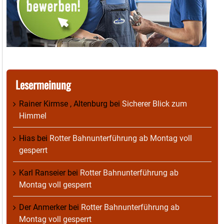
Lesermeinung
Rainer Kirmse , Altenburg
bei
Sicherer Blick zum
Himmel
Hias
bei
Rotter Bahnunterführung ab Montag voll
gesperrt
Karl Ranseier
bei
Rotter Bahnunterführung ab
Montag voll gesperrt
Der Anmerker
bei
Rotter Bahnunterführung ab
Montag voll gesperrt