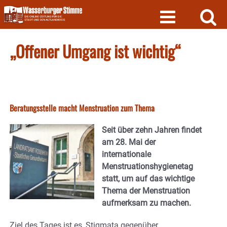
Skip
to
content
„Offener Umgang ist wichtig“
Beratungsstelle macht Menstruation zum Thema
Seit über zehn Jahren findet
am 28. Mai der
internationale
Menstruationshygienetag
statt, um auf das wichtige
Thema der Menstruation
aufmerksam zu machen.
Ziel des Tages ist es, Stigmata gegenüber