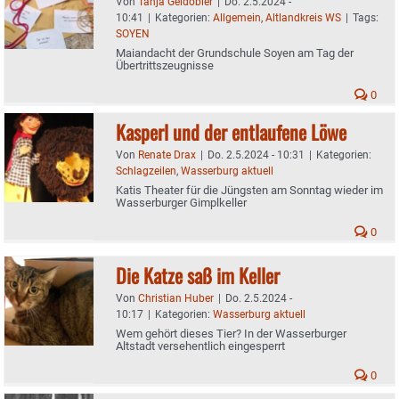
Von
Tanja Geidobler
|
Do. 2.5.2024 -
10:41
|
Kategorien:
Allgemein
,
Altlandkreis WS
|
Tags:
SOYEN
Maiandacht der Grundschule Soyen am Tag der
Übertrittszeugnisse
0
Kasperl und der entlaufene Löwe
Von
Renate Drax
|
Do. 2.5.2024 - 10:31
|
Kategorien:
Schlagzeilen
,
Wasserburg aktuell
Katis Theater für die Jüngsten am Sonntag wieder im
Wasserburger Gimplkeller
0
Die Katze saß im Keller
Von
Christian Huber
|
Do. 2.5.2024 -
10:17
|
Kategorien:
Wasserburg aktuell
Wem gehört dieses Tier? In der Wasserburger
Altstadt versehentlich eingesperrt
0