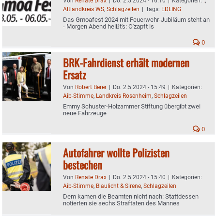
Von
Renate Drax
|
Do. 2.5.2024 - 16:10
|
Kategorien:
.
,
Altlandkreis WS
,
Schlagzeilen
|
Tags:
EDLING
Das Gmoafest 2024 mit Feuerwehr-Jubiläum steht an
- Morgen Abend heißt's: O'zapft is
0
BRK-Fahrdienst erhält modernen
Ersatz
Von
Robert Berer
|
Do. 2.5.2024 - 15:49
|
Kategorien:
Aib-Stimme
,
Landkreis Rosenheim
,
Schlagzeilen
Emmy Schuster-Holzammer Stiftung übergibt zwei
neue Fahrzeuge
0
Autofahrer wollte Polizisten
bestechen
Von
Renate Drax
|
Do. 2.5.2024 - 15:40
|
Kategorien:
Aib-Stimme
,
Blaulicht & Sirene
,
Schlagzeilen
Dem kamen die Beamten nicht nach: Stattdessen
notierten sie sechs Straftaten des Mannes