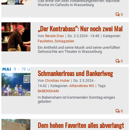
Das erste von zwei Vorbereitungstreffen: Nächste
Woche im Cafesito in Wasserburg
0
„Der Kontrabass“: Nur noch zwei Mal
Von
Renate Drax
|
Do. 2.5.2024 - 14:48
|
Kategorien:
Feuilleton
,
Schlagzeilen
Ein Antiheld und seine Musik und seine unerfüllten
Sehnsüchte am Theater in Wasserburg
0
Schmankerlroas und Bankerlweg
Von
Christian Huber
|
Do. 2.5.2024 -
14:42
|
Kategorien:
Altlandkreis WS
|
Tags:
BABENSHAM
In Babensham ist kommenden Sonntag einiges
geboten
0
Dem hohen Favoriten alles abverlangt