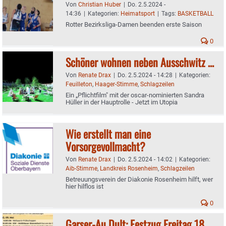
Von
Christian Huber
|
Do. 2.5.2024 -
14:36
|
Kategorien:
Heimatsport
|
Tags:
BASKETBALL
Rotter Bezirksliga-Damen beenden erste Saison
0
Schöner wohnen neben Ausschwitz …
Von
Renate Drax
|
Do. 2.5.2024 - 14:28
|
Kategorien:
Feuilleton
,
Haager-Stimme
,
Schlagzeilen
Ein „Pflichtfilm" mit der oscar-nominierten Sandra
Hüller in der Hauptrolle - Jetzt im Utopia
Wie erstellt man eine
Vorsorgevollmacht?
Von
Renate Drax
|
Do. 2.5.2024 - 14:02
|
Kategorien:
Aib-Stimme
,
Landkreis Rosenheim
,
Schlagzeilen
Betreuungsverein der Diakonie Rosenheim hilft, wer
hier hilflos ist
0
Garser-Au Dult: Festzug Freitag 18