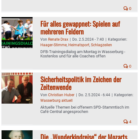
0
Für alles gewappnet: Spielen auf
mehreren Feldern
Von
Renate Drax
|
Do. 2.5.2024 - 7:40
|
Kategorien:
Haager-Stimme
,
Heimatsport
,
Schlagzeilen
DFB-Trainingsdialog am Montag in Wasserburg -
Kostenlos und für alle Coaches offen
0
Sicherheitspolitik im Zeichen der
Zeitenwende
Von
Christian Huber
|
Do. 2.5.2024 - 6:44
|
Kategorien:
Wasserburg aktuell
Aktuelle Themen bei offenem SPD-Stammtisch im
Café Central angesprochen
4
Die „Wunderkindreise“ der Mozarts