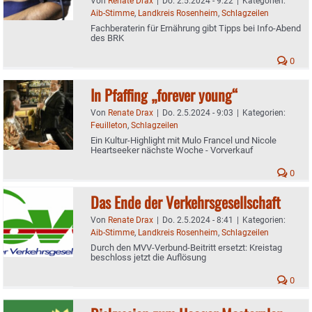
Von
Renate Drax
|
Do. 2.5.2024 - 9:22
|
Kategorien:
Aib-Stimme
,
Landkreis Rosenheim
,
Schlagzeilen
Fachberaterin für Ernährung gibt Tipps bei Info-Abend
des BRK
0
In Pfaffing „forever young“
Von
Renate Drax
|
Do. 2.5.2024 - 9:03
|
Kategorien:
Feuilleton
,
Schlagzeilen
Ein Kultur-Highlight mit Mulo Francel und Nicole
Heartseeker nächste Woche - Vorverkauf
0
Das Ende der Verkehrsgesellschaft
Von
Renate Drax
|
Do. 2.5.2024 - 8:41
|
Kategorien:
Aib-Stimme
,
Landkreis Rosenheim
,
Schlagzeilen
Durch den MVV-Verbund-Beitritt ersetzt: Kreistag
beschloss jetzt die Auflösung
0