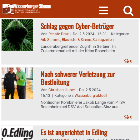
Skip
to
content
Schlag gegen Cyber-Betrüger
Von
Renate Drax
|
Do. 2.5.2024 - 16:31
|
Kategorien:
Aib-Stimme
,
Blaulicht & Sirene
,
Schlagzeilen
Länderübergreifender Zugriff in Serbien: In
Zusammenarbeit mit der Kripo Rosenheim
0
Nach schwerer Verletzung zur
Bestleitung
Von
Christian Huber
|
Do. 2.5.2024 -
16:13
|
Kategorien:
Wasserburg aktuell
Nordischer Kombinierer Jakob Lange vom PTSV
Rosenheim bei DSV-Arzt Sebastian Sinz aus
Wasserburg in besten Händen
0
Es ist angerichtet in Edling