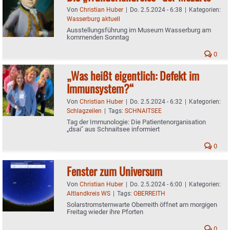
Von
Christian Huber
|
Do. 2.5.2024 - 6:38
|
Kategorien:
Wasserburg aktuell
Ausstellungsführung im Museum Wasserburg am
kommenden Sonntag
0
„Was heißt eigentlich: Defekt im
Immunsystem?“
Von
Christian Huber
|
Do. 2.5.2024 - 6:32
|
Kategorien:
Schlagzeilen
|
Tags:
SCHNAITSEE
Tag der Immunologie: Die Patientenorganisation
„dsai" aus Schnaitsee informiert
0
Fenster zum Universum
Von
Christian Huber
|
Do. 2.5.2024 - 6:00
|
Kategorien:
Altlandkreis WS
|
Tags:
OBERREITH
Solarstromsternwarte Oberreith öffnet am morgigen
Freitag wieder ihre Pforten
0