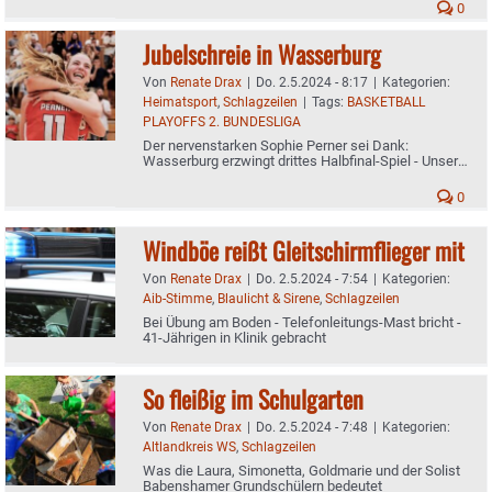
0
Jubelschreie in Wasserburg
Von
Renate Drax
|
Do. 2.5.2024 - 8:17
|
Kategorien:
Heimatsport
,
Schlagzeilen
|
Tags:
BASKETBALL
PLAYOFFS 2. BUNDESLIGA
Der nervenstarken Sophie Perner sei Dank:
Wasserburg erzwingt drittes Halbfinal-Spiel - Unsere
exklusiven Fotos
0
Windböe reißt Gleitschirmflieger mit
Von
Renate Drax
|
Do. 2.5.2024 - 7:54
|
Kategorien:
Aib-Stimme
,
Blaulicht & Sirene
,
Schlagzeilen
Bei Übung am Boden - Telefonleitungs-Mast bricht -
41-Jährigen in Klinik gebracht
So fleißig im Schulgarten
Von
Renate Drax
|
Do. 2.5.2024 - 7:48
|
Kategorien:
Altlandkreis WS
,
Schlagzeilen
Was die Laura, Simonetta, Goldmarie und der Solist
Babenshamer Grundschülern bedeutet