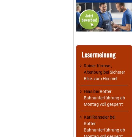
Lesermeinung
Rainer Kirmse ,
Altenburg
bei
Sicherer
Blick zum Himmel
Hias
bei
Rotter
Bahnunterführung ab
Montag voll gesperrt
Karl Ranseier
bei
Rotter
Bahnunterführung ab
Montag voll gesperrt