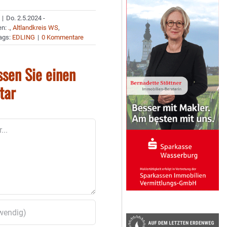
|
Do. 2.5.2024 -
en:
.
,
Altlandkreis WS
,
ags:
EDLING
|
0 Kommentare
ssen Sie einen
tar