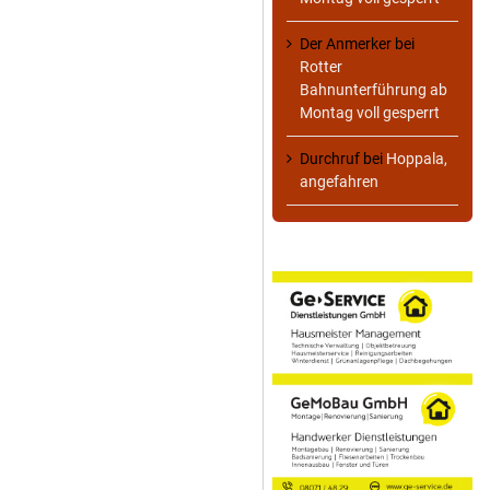
Der Anmerker
bei
Rotter
Bahnunterführung ab
Montag voll gesperrt
Durchruf
bei
Hoppala,
angefahren