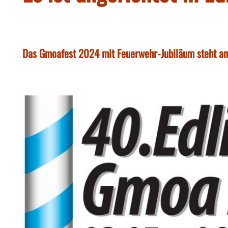
Das Gmoafest 2024 mit Feuerwehr-Jubiläum steht an -