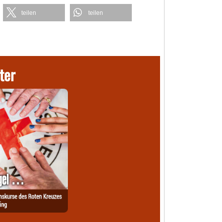
teilen
teilen
ter