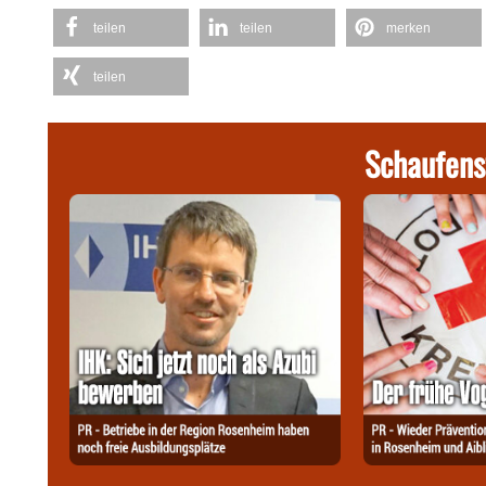
teilen
teilen
merken
teilen
Schaufens