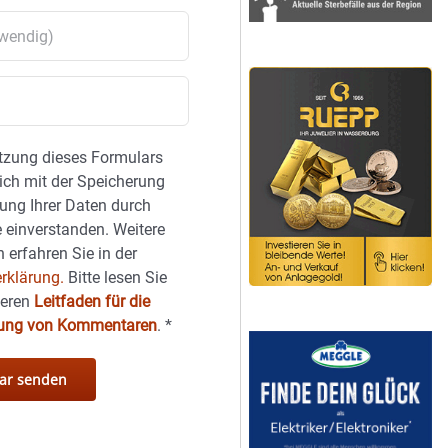
tzung dieses Formulars
sich mit der Speicherung
ung Ihrer Daten durch
 einverstanden. Weitere
 erfahren Sie in der
rklärung.
Bitte lesen Sie
seren
Leitfaden für die
hung von Kommentaren
.
*