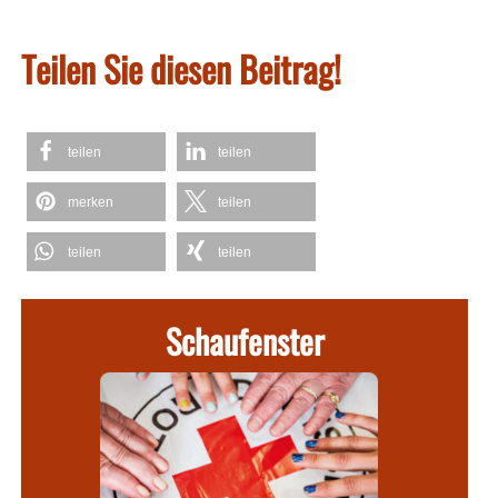
Teilen Sie diesen Beitrag!
teilen
teilen
merken
teilen
teilen
teilen
Schaufenster