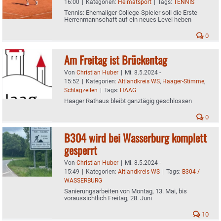
16:00
|
Kategorien:
Heimatsport
|
Tags:
TENNIS
Tennis: Ehemaliger College-Spieler soll die Erste
Herrenmannschaft auf ein neues Level heben
0
Am Freitag ist Brückentag
Von
Christian Huber
|
Mi. 8.5.2024 -
15:52
|
Kategorien:
Altlandkreis WS
,
Haager-Stimme
,
Schlagzeilen
|
Tags:
HAAG
Haager Rathaus bleibt ganztägig geschlossen
0
B304 wird bei Wasserburg komplett
gesperrt
Von
Christian Huber
|
Mi. 8.5.2024 -
15:49
|
Kategorien:
Altlandkreis WS
|
Tags:
B304 /
WASSERBURG
Sanierungsarbeiten von Montag, 13. Mai, bis
voraussichtlich Freitag, 28. Juni
10