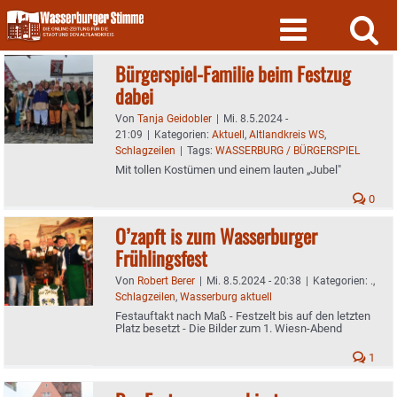
Skip
to
content
Bürgerspiel-Familie beim Festzug
dabei
Von
Tanja Geidobler
|
Mi. 8.5.2024 -
21:09
|
Kategorien:
Aktuell
,
Altlandkreis WS
,
Schlagzeilen
|
Tags:
WASSERBURG / BÜRGERSPIEL
Mit tollen Kostümen und einem lauten „Jubel"
0
O’zapft is zum Wasserburger
Frühlingsfest
Von
Robert Berer
|
Mi. 8.5.2024 - 20:38
|
Kategorien:
.
,
Schlagzeilen
,
Wasserburg aktuell
Festauftakt nach Maß - Festzelt bis auf den letzten
Platz besetzt - Die Bilder zum 1. Wiesn-Abend
1