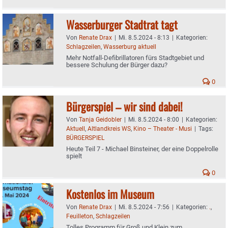
Wasserburger Stadtrat tagt
Von
Renate Drax
|
Mi. 8.5.2024 - 8:13
|
Kategorien:
Schlagzeilen
,
Wasserburg aktuell
Mehr Notfall-Defibrillatoren fürs Stadtgebiet und
bessere Schulung der Bürger dazu?
0
Bürgerspiel – wir sind dabei!
Von
Tanja Geidobler
|
Mi. 8.5.2024 - 8:00
|
Kategorien:
Aktuell
,
Altlandkreis WS
,
Kino – Theater - Musi
|
Tags:
BÜRGERSPIEL
Heute Teil 7 - Michael Binsteiner, der eine Doppelrolle
spielt
0
Kostenlos im Museum
Von
Renate Drax
|
Mi. 8.5.2024 - 7:56
|
Kategorien:
.
,
Feuilleton
,
Schlagzeilen
Tolles Programm für Groß und Klein zum