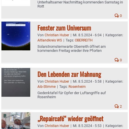
Unterhaltsamer Nachmittag kommenden Samstag in
Rott
0
Fenster zum Universum
Von
Christian Huber
|
Mi. 8.5.2024 - 6:04
|
Kategorien:
Altlandkreis WS
|
Tags:
OBERREITH
Solarstromsternwarte Oberreith öffnet am
kommenden Freitag wieder ihre Pforten
0
Den Lebenden zur Mahnung
Von
Christian Huber
|
Mi. 8.5.2024 - 5:58
|
Kategorien:
Aib-Stimme
|
Tags:
Rosenheim
Gedenktafel für Opfer der Luftangriffe auf
Rosenheim
2
„Repaircafé“ wieder geöffnet
Von
Christian Huber
|
Mi. 8.5.2024 - 5:53
|
Kategorien: