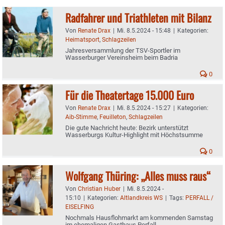
Radfahrer und Triathleten mit Bilanz
Von
Renate Drax
|
Mi. 8.5.2024 - 15:48
|
Kategorien:
Heimatsport
,
Schlagzeilen
Jahresversammlung der TSV-Sportler im
Wasserburger Vereinsheim beim Badria
0
Für die Theatertage 15.000 Euro
Von
Renate Drax
|
Mi. 8.5.2024 - 15:27
|
Kategorien:
Aib-Stimme
,
Feuilleton
,
Schlagzeilen
Die gute Nachricht heute: Bezirk unterstützt
Wasserburgs Kultur-Highlight mit Höchstsumme
0
Wolfgang Thüring: „Alles muss raus“
Von
Christian Huber
|
Mi. 8.5.2024 -
15:10
|
Kategorien:
Altlandkreis WS
|
Tags:
PERFALL /
EISELFING
Nochmals Hausflohmarkt am kommenden Samstag
im ehemaligen Gasthaus Perfall