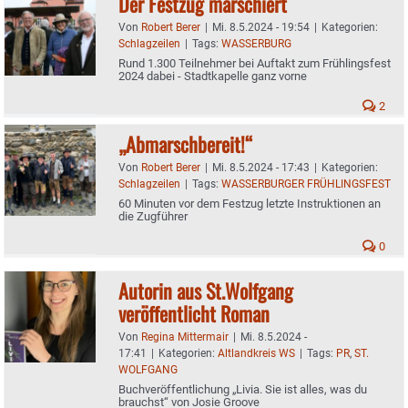
Der Festzug marschiert
Von
Robert Berer
|
Mi. 8.5.2024 - 19:54
|
Kategorien:
Schlagzeilen
|
Tags:
WASSERBURG
Rund 1.300 Teilnehmer bei Auftakt zum Frühlingsfest
2024 dabei - Stadtkapelle ganz vorne
2
„Abmarschbereit!“
Von
Robert Berer
|
Mi. 8.5.2024 - 17:43
|
Kategorien:
Schlagzeilen
|
Tags:
WASSERBURGER FRÜHLINGSFEST
60 Minuten vor dem Festzug letzte Instruktionen an
die Zugführer
0
Autorin aus St.Wolfgang
veröffentlicht Roman
Von
Regina Mittermair
|
Mi. 8.5.2024 -
17:41
|
Kategorien:
Altlandkreis WS
|
Tags:
PR
,
ST.
WOLFGANG
Buchveröffentlichung „Livia. Sie ist alles, was du
brauchst“ von Josie Groove