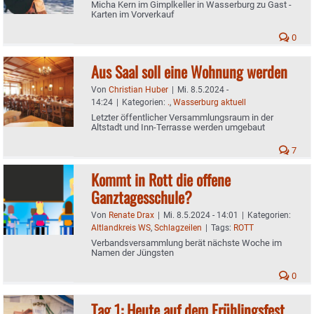
Micha Kern im Gimplkeller in Wasserburg zu Gast -
Karten im Vorverkauf
0
Aus Saal soll eine Wohnung werden
Von
Christian Huber
|
Mi. 8.5.2024 -
14:24
|
Kategorien:
.
,
Wasserburg aktuell
Letzter öffentlicher Versammlungsraum in der
Altstadt und Inn-Terrasse werden umgebaut
7
Kommt in Rott die offene
Ganztagesschule?
Von
Renate Drax
|
Mi. 8.5.2024 - 14:01
|
Kategorien:
Altlandkreis WS
,
Schlagzeilen
|
Tags:
ROTT
Verbandsversammlung berät nächste Woche im
Namen der Jüngsten
0
Tag 1: Heute auf dem Frühlingsfest