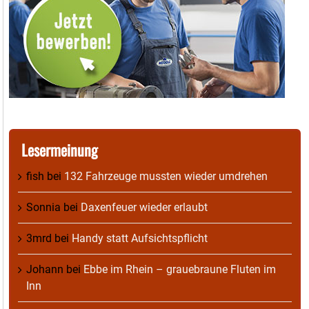
Lesermeinung
fish
bei
132 Fahrzeuge mussten wieder umdrehen
Sonnia
bei
Daxenfeuer wieder erlaubt
3mrd
bei
Handy statt Aufsichtspflicht
Johann
bei
Ebbe im Rhein – grauebraune Fluten im
Inn