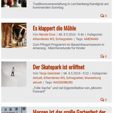
Traditionsveranstaltung in Lerchenberg/Sandgrub am
kommenden Sonntag
0
Es klappert die Mühle
Von
Renate Drax
|
Mi. 8.5.2024 - 9:46
|
Kategorien:
Altlandkreis WS
,
Schlagzeilen
|
Tags:
AMERANG
Zum Pfingst-Programm im Bauernhausmuseum in
Amerang - Märchenstunde für Kinder
0
Der Skatepark ist eröffnet
Von
Tanja Geidobler
|
Mi. 8.5.2024 - 9:22
|
Kategorien:
Aktuell
,
Altlandkreis WS
,
Schlagzeilen
,
Wasserburg
aktuell
|
Tags:
WASSERBURG
„Tolle Sache“ und viel Eigeninitiative von „Movinn
Forward“
0
Morgen ist das große Gartenfest der