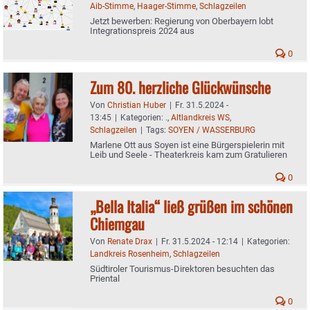
Aib-Stimme
,
Haager-Stimme
,
Schlagzeilen
Jetzt bewerben: Regierung von Oberbayern lobt
Integrationspreis 2024 aus
0
Zum 80. herzliche Glückwünsche
Von
Christian Huber
|
Fr. 31.5.2024 -
13:45
|
Kategorien:
.
,
Altlandkreis WS
,
Schlagzeilen
|
Tags:
SOYEN / WASSERBURG
Marlene Ott aus Soyen ist eine Bürgerspielerin mit
Leib und Seele - Theaterkreis kam zum Gratulieren
0
„Bella Italia“ ließ grüßen im schönen
Chiemgau
Von
Renate Drax
|
Fr. 31.5.2024 - 12:14
|
Kategorien:
Landkreis Rosenheim
,
Schlagzeilen
Südtiroler Tourismus-Direktoren besuchten das
Priental
0