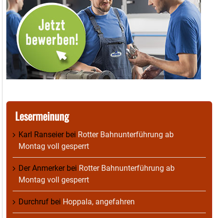
Lesermeinung
Karl Ranseier
bei
Rotter Bahnunterführung ab
Montag voll gesperrt
Der Anmerker
bei
Rotter Bahnunterführung ab
Montag voll gesperrt
Durchruf
bei
Hoppala, angefahren