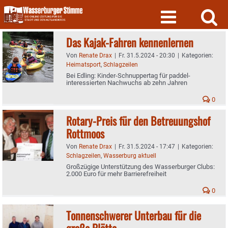
Skip
to
content
Das Kajak-Fahren kennenlernen
Von
Renate Drax
|
Fr. 31.5.2024 - 20:30
|
Kategorien:
Heimatsport
,
Schlagzeilen
Bei Edling: Kinder-Schnuppertag für paddel-
interessierten Nachwuchs ab zehn Jahren
0
Rotary-Preis für den Betreuungshof
Rottmoos
Von
Renate Drax
|
Fr. 31.5.2024 - 17:47
|
Kategorien:
Schlagzeilen
,
Wasserburg aktuell
Großzügige Unterstützung des Wasserburger Clubs:
2.000 Euro für mehr Barrierefreiheit
0
Tonnenschwerer Unterbau für die
große Plätte