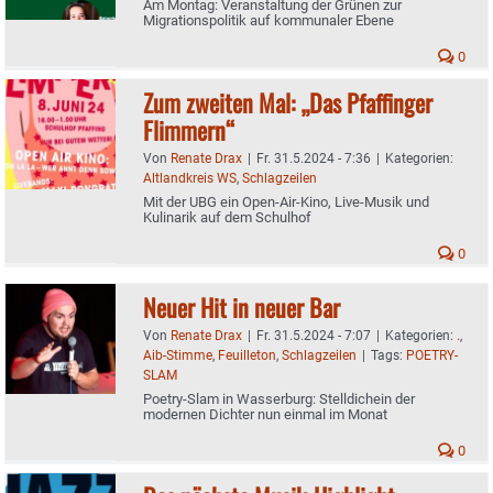
Am Montag: Veranstaltung der Grünen zur
Migrationspolitik auf kommunaler Ebene
0
Zum zweiten Mal: „Das Pfaffinger
Flimmern“
Von
Renate Drax
|
Fr. 31.5.2024 - 7:36
|
Kategorien:
Altlandkreis WS
,
Schlagzeilen
Mit der UBG ein Open-Air-Kino, Live-Musik und
Kulinarik auf dem Schulhof
0
Neuer Hit in neuer Bar
Von
Renate Drax
|
Fr. 31.5.2024 - 7:07
|
Kategorien:
.
,
Aib-Stimme
,
Feuilleton
,
Schlagzeilen
|
Tags:
POETRY-
SLAM
Poetry-Slam in Wasserburg: Stelldichein der
modernen Dichter nun einmal im Monat
0