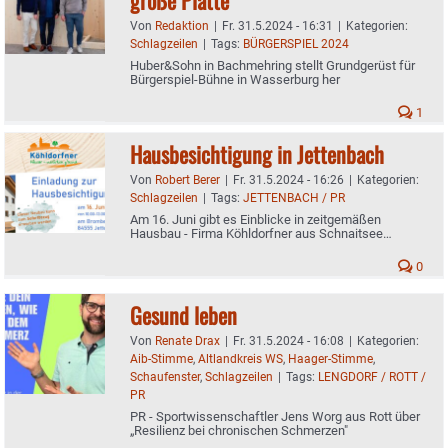
Von
Redaktion
|
Fr. 31.5.2024 - 16:31
|
Kategorien:
Schlagzeilen
|
Tags:
BÜRGERSPIEL 2024
Huber&Sohn in Bachmehring stellt Grundgerüst für
Bürgerspiel-Bühne in Wasserburg her
1
Hausbesichtigung in Jettenbach
Von
Robert Berer
|
Fr. 31.5.2024 - 16:26
|
Kategorien:
Schlagzeilen
|
Tags:
JETTENBACH / PR
Am 16. Juni gibt es Einblicke in zeitgemäßen
Hausbau - Firma Köhldorfner aus Schnaitsee
informiert
0
Gesund leben
Von
Renate Drax
|
Fr. 31.5.2024 - 16:08
|
Kategorien:
Aib-Stimme
,
Altlandkreis WS
,
Haager-Stimme
,
Schaufenster
,
Schlagzeilen
|
Tags:
LENGDORF / ROTT /
PR
PR - Sportwissenschaftler Jens Worg aus Rott über
„Resilienz bei chronischen Schmerzen"