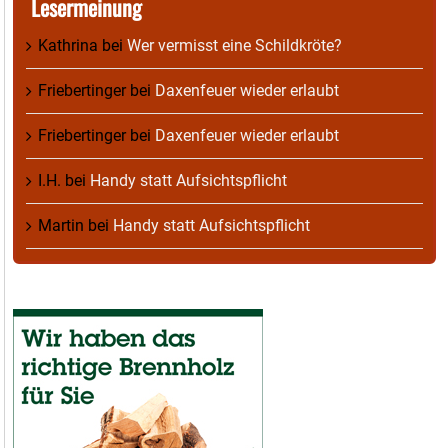
Lesermeinung
Kathrina
bei
Wer vermisst eine Schildkröte?
Friebertinger
bei
Daxenfeuer wieder erlaubt
Friebertinger
bei
Daxenfeuer wieder erlaubt
I.H.
bei
Handy statt Aufsichtspflicht
Martin
bei
Handy statt Aufsichtspflicht