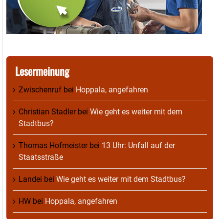
Lesermeinung
Zwischenruf
bei
Hoppala, angefahren
Christian Stadler
bei
Wie geht es weiter mit dem
Stadtbus?
Thomas Hofmeister
bei
13 Uhr: Unfall auf der
Staatsstraße
Landei
bei
Wie geht es weiter mit dem Stadtbus?
HW
bei
Hoppala, angefahren