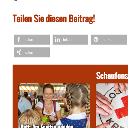
Teilen Sie diesen Beitrag!
teilen
teilen
merken
teilen
Schaufens