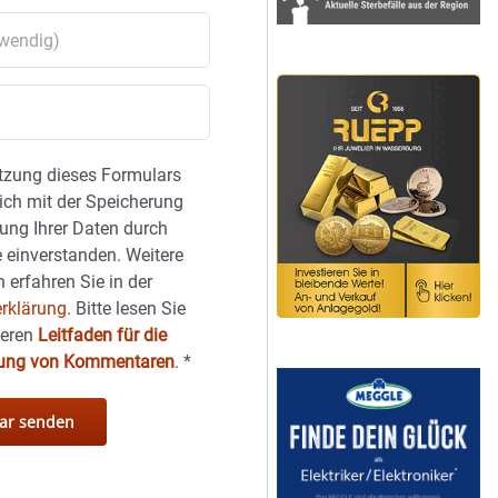
tzung dieses Formulars
sich mit der Speicherung
ung Ihrer Daten durch
 einverstanden. Weitere
 erfahren Sie in der
rklärung.
Bitte lesen Sie
seren
Leitfaden für die
hung von Kommentaren
.
*