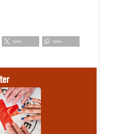
teilen
teilen
ter