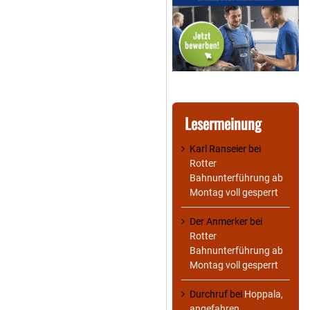
Lesermeinung
Karl Ranseier
bei
Rotter
Bahnunterführung ab
Montag voll gesperrt
Der Anmerker
bei
Rotter
Bahnunterführung ab
Montag voll gesperrt
Durchruf
bei
Hoppala,
angefahren