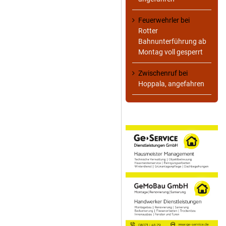
Feuerwehrler
bei
Rotter
Bahnunterführung ab
Montag voll gesperrt
Zwischenruf
bei
Hoppala, angefahren