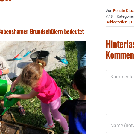
Von
Renate Drax
7:48
|
Kategorie
Schlagzeilen
|
0
 Babenshamer Grundschülern bedeutet
Hinterla
Kommen
Kommentar