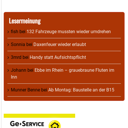
Lesermeinung
fish
bei
132 Fahrzeuge mussten wieder umdrehen
Sonnia
bei
Daxenfeuer wieder erlaubt
3mrd
bei
Handy statt Aufsichtspflicht
Johann
bei
Ebbe im Rhein – grauebraune Fluten im
Inn
Munner Benne
bei
Ab Montag: Baustelle an der B15