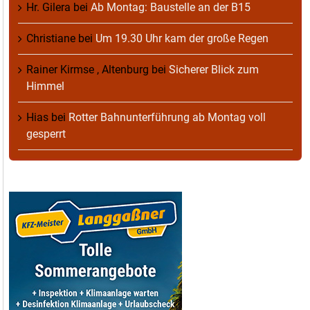
Hr. Gilera
bei
Ab Montag: Baustelle an der B15
Christiane
bei
Um 19.30 Uhr kam der große Regen
Rainer Kirmse , Altenburg
bei
Sicherer Blick zum
Himmel
Hias
bei
Rotter Bahnunterführung ab Montag voll
gesperrt