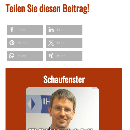
Teilen Sie diesen Beitrag!
teilen
teilen
merken
teilen
teilen
teilen
Schaufenster