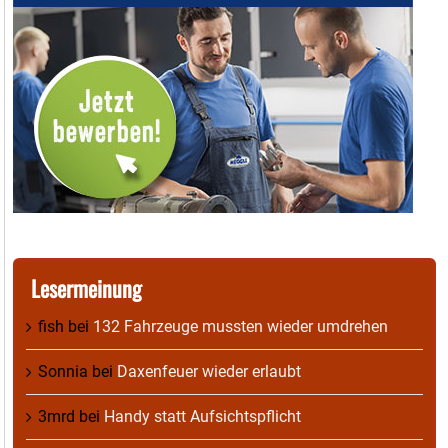
Lesermeinung
fish
bei
132 Fahrzeuge mussten wieder umdrehen
Sonnia
bei
Daxenfeuer wieder erlaubt
3mrd
bei
Handy statt Aufsichtspflicht