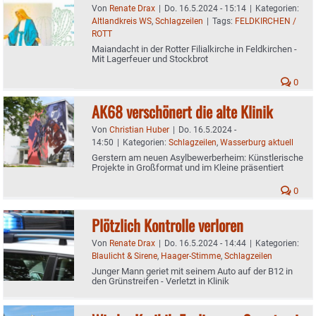
Von
Renate Drax
|
Do. 16.5.2024 - 15:14
|
Kategorien:
Altlandkreis WS
,
Schlagzeilen
|
Tags:
FELDKIRCHEN /
ROTT
Maiandacht in der Rotter Filialkirche in Feldkirchen -
Mit Lagerfeuer und Stockbrot
0
AK68 verschönert die alte Klinik
Von
Christian Huber
|
Do. 16.5.2024 -
14:50
|
Kategorien:
Schlagzeilen
,
Wasserburg aktuell
Gerstern am neuen Asylbewerberheim: Künstlerische
Projekte in Großformat und im Kleine präsentiert
0
Plötzlich Kontrolle verloren
Von
Renate Drax
|
Do. 16.5.2024 - 14:44
|
Kategorien:
Blaulicht & Sirene
,
Haager-Stimme
,
Schlagzeilen
Junger Mann geriet mit seinem Auto auf der B12 in
den Grünstreifen - Verletzt in Klinik