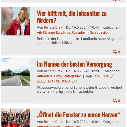
Wer hilft mit, die Johanniter zu
fördern?
Von
Renate Drax
|
Do. 16.5.2024 - 10:44
|
Kategorien:
Aib-Stimme
,
Landkreis Rosenheim
,
Schlagzeilen
Retter in der Not suchen im Landkreis neue Mitglieder
zur finanziellen Stütze
0
Im Namen der besten Versorgung
Von
Renate Drax
|
Do. 16.5.2024 - 10:20
|
Kategorien:
Altlandkreis WS
,
Schlagzeilen
|
Tags:
AMERANG /
EISELFING / SCHONSTETT
Wasserzweckverband Schonstetter Gruppe investiert
weiterhin kräftig in die Infrastruktur
0
„Öffnet die Fenster zu euren Herzen“
Von
Renate Drax
|
Do. 16.5.2024 - 10:02
|
Kategorien:
Altlandkreis WS
,
Schlagzeilen