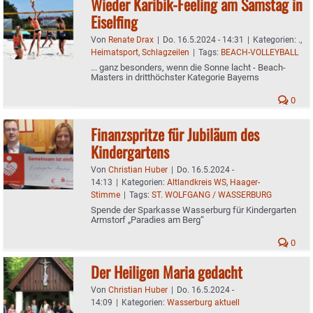
Wieder Karibik-Feeling am Samstag in
Eiselfing
Von
Renate Drax
|
Do. 16.5.2024 - 14:31
|
Kategorien:
.
,
Heimatsport
,
Schlagzeilen
|
Tags:
BEACH-VOLLEYBALL
... ganz besonders, wenn die Sonne lacht - Beach-
Masters in dritthöchster Kategorie Bayerns
0
Finanzspritze für Jubiläum des
Kindergartens
Von
Christian Huber
|
Do. 16.5.2024 -
14:13
|
Kategorien:
Altlandkreis WS
,
Haager-
Stimme
|
Tags:
ST. WOLFGANG / WASSERBURG
Spende der Sparkasse Wasserburg für Kindergarten
Armstorf „Paradies am Berg“
0
Der Heiligen Maria gedacht
Von
Christian Huber
|
Do. 16.5.2024 -
14:09
|
Kategorien:
Wasserburg aktuell