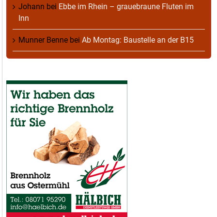
Johann
bei
Ebbe im Rhein – grauebraune Fluten im
Inn
Munner Benne
bei
Ab Montag: Baustelle an der B15