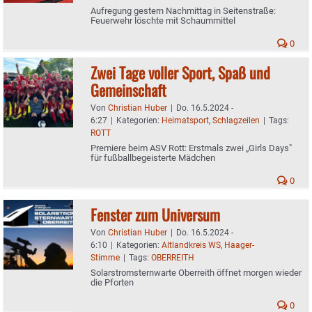
Aufregung gestern Nachmittag in Seitenstraße:
Feuerwehr löschte mit Schaummittel
0
Zwei Tage voller Sport, Spaß und
Gemeinschaft
Von
Christian Huber
|
Do. 16.5.2024 -
6:27
|
Kategorien:
Heimatsport
,
Schlagzeilen
|
Tags:
ROTT
Premiere beim ASV Rott: Erstmals zwei „Girls Days"
für fußballbegeisterte Mädchen
0
Fenster zum Universum
Von
Christian Huber
|
Do. 16.5.2024 -
6:10
|
Kategorien:
Altlandkreis WS
,
Haager-
Stimme
|
Tags:
OBERREITH
Solarstromsternwarte Oberreith öffnet morgen wieder
die Pforten
0