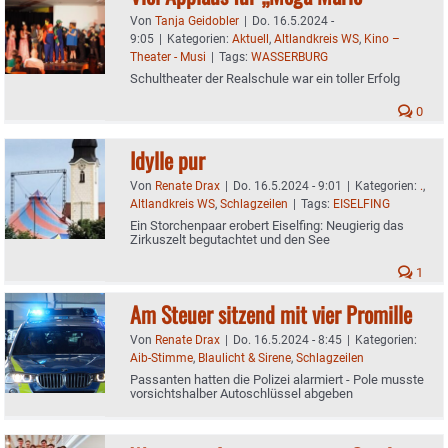
Von
Tanja Geidobler
|
Do. 16.5.2024 -
9:05
|
Kategorien:
Aktuell
,
Altlandkreis WS
,
Kino –
Theater - Musi
|
Tags:
WASSERBURG
Schultheater der Realschule war ein toller Erfolg
0
Idylle pur
Von
Renate Drax
|
Do. 16.5.2024 - 9:01
|
Kategorien:
.
,
Altlandkreis WS
,
Schlagzeilen
|
Tags:
EISELFING
Ein Storchenpaar erobert Eiselfing: Neugierig das
Zirkuszelt begutachtet und den See
1
Am Steuer sitzend mit vier Promille
Von
Renate Drax
|
Do. 16.5.2024 - 8:45
|
Kategorien:
Aib-Stimme
,
Blaulicht & Sirene
,
Schlagzeilen
Passanten hatten die Polizei alarmiert - Pole musste
vorsichtshalber Autoschlüssel abgeben