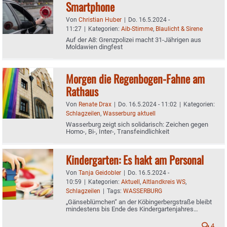
Smartphone
Von
Christian Huber
|
Do. 16.5.2024 -
11:27
|
Kategorien:
Aib-Stimme
,
Blaulicht & Sirene
Auf der A8: Grenzpolizei macht 31-Jährigen aus
Moldawien dingfest
Morgen die Regenbogen-Fahne am
Rathaus
Von
Renate Drax
|
Do. 16.5.2024 - 11:02
|
Kategorien:
Schlagzeilen
,
Wasserburg aktuell
Wasserburg zeigt sich solidarisch: Zeichen gegen
Homo-, Bi-, Inter-, Transfeindlichkeit
Kindergarten: Es hakt am Personal
Von
Tanja Geidobler
|
Do. 16.5.2024 -
10:59
|
Kategorien:
Aktuell
,
Altlandkreis WS
,
Schlagzeilen
|
Tags:
WASSERBURG
„Gänseblümchen“ an der Köbingerbergstraße bleibt
mindestens bis Ende des Kindergartenjahres
geschlossen
4