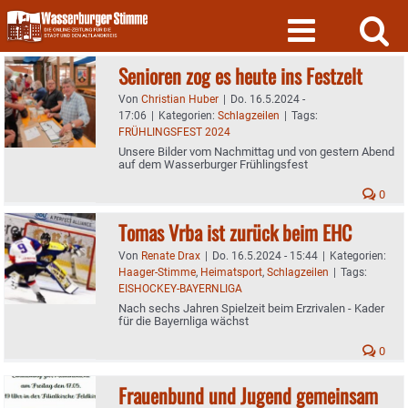
Skip
to
content
Senioren zog es heute ins Festzelt
Von
Christian Huber
|
Do. 16.5.2024 -
17:06
|
Kategorien:
Schlagzeilen
|
Tags:
FRÜHLINGSFEST 2024
Unsere Bilder vom Nachmittag und von gestern Abend
auf dem Wasserburger Frühlingsfest
0
Tomas Vrba ist zurück beim EHC
Von
Renate Drax
|
Do. 16.5.2024 - 15:44
|
Kategorien:
Haager-Stimme
,
Heimatsport
,
Schlagzeilen
|
Tags:
EISHOCKEY-BAYERNLIGA
Nach sechs Jahren Spielzeit beim Erzrivalen - Kader
für die Bayernliga wächst
0
Frauenbund und Jugend gemeinsam