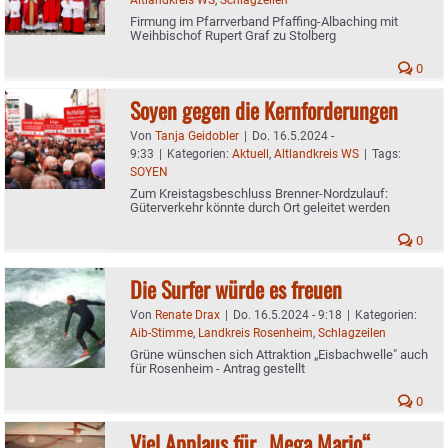
Firmung im Pfarrverband Pfaffing-Albaching mit
Weihbischof Rupert Graf zu Stolberg
0
Soyen gegen die Kernforderungen
Von
Tanja Geidobler
|
Do. 16.5.2024 -
9:33
|
Kategorien:
Aktuell
,
Altlandkreis WS
|
Tags:
SOYEN
Zum Kreistagsbeschluss Brenner-Nordzulauf:
Güterverkehr könnte durch Ort geleitet werden
0
Die Surfer würde es freuen
Von
Renate Drax
|
Do. 16.5.2024 - 9:18
|
Kategorien:
Aib-Stimme
,
Landkreis Rosenheim
,
Schlagzeilen
Grüne wünschen sich Attraktion „Eisbachwelle" auch
für Rosenheim - Antrag gestellt
0
Viel Applaus für „Mega Mario“