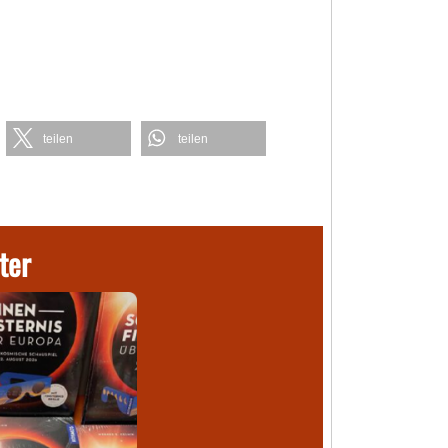
teilen
teilen
ter