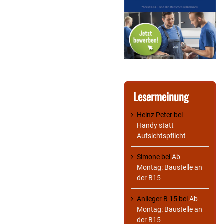
Lesermeinung
Heinz Peter
bei
Handy statt
Aufsichtspflicht
Simone
bei
Ab
Montag: Baustelle an
der B15
Anlieger B 15
bei
Ab
Montag: Baustelle an
der B15