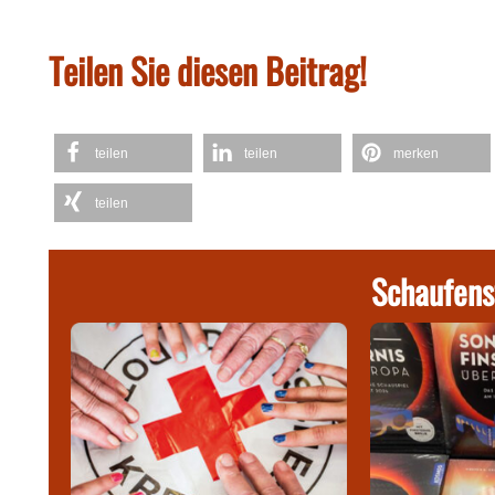
Teilen Sie diesen Beitrag!
teilen
teilen
merken
teilen
Schaufens