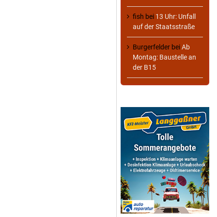
fish
bei
13 Uhr: Unfall
auf der Staatsstraße
Burgerfelder
bei
Ab
Montag: Baustelle an
der B15