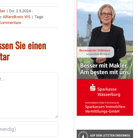
uber
|
Do. 2.5.2024 -
n:
Altlandkreis WS
|
Tags:
 Kommentare
ssen Sie einen
tar