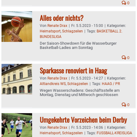
0
Alles oder nichts?
Von
Renate Drax
|
Fr. 5.5.2023 - 15:00
|
Kategorien:
Heimatsport
,
Schlagzeilen
|
Tags:
BASKETBALL 2.
BUNDESLIGA
Der Saison-Showdown für die Wasserburger
Basketball-Ladies am Sonntag
0
Sparkasse renoviert in Haag
Von
Renate Drax
|
Fr. 5.5.2023 - 14:27
|
Kategorien:
Altlandkreis WS
,
Schlagzeilen
|
Tags:
HAAG / PR
Wegen Wasserschadens: Geschäftsstelle am
Montag, Dienstag und Mittwoch geschlossen
0
Umgekehrte Vorzeichen beim Derby
Von
Renate Drax
|
Fr. 5.5.2023 - 14:06
|
Kategorien:
Heimatsport
,
Schlagzeilen
|
Tags:
FUSSBALL-KREISLIGA