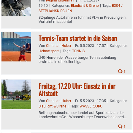
Von
Regina Mittermair
|
Fr. 5.5.2023 -
19:10
|
Kategorien:
Blaulicht & Sirene
|
Tags:
B304 /
STEPHANSKIRCHEN
82-jährige Autofahrerin fuhr mit Pkw in Kreuzung ein:
Vorfahrt missachtet
Tennis-Team startet in die Saison
Von
Christian Huber
|
Fr. 5.5.2023 - 17:57
|
Kategorien:
Heimatsport
|
Tags:
TENNIS
Ü40-Herren der Wasserburger Tennisabteilung
erstmals in offizieller Liga
1
Freitag, 17.20 Uhr: Einsatz in der
Altstadt
Von
Christian Huber
|
Fr. 5.5.2023 - 17:35
|
Kategorien:
Blaulicht & Sirene
|
Tags:
WASSERBURG
Rettungshubschrauber landet auf Sportplatz an der
Landwehrstraße - Wasserburger Feuerwehr sichert
Landeplatz
1