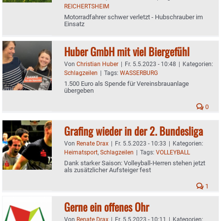
REICHERTSHEIM
Motorradfahrer schwer verletzt - Hubschrauber im
Einsatz
Huber GmbH mit viel Biergefühl
Von
Christian Huber
|
Fr. 5.5.2023 - 10:48
|
Kategorien:
Schlagzeilen
|
Tags:
WASSERBURG
1.500 Euro als Spende für Vereinsbrauanlage
übergeben
0
Grafing wieder in der 2. Bundesliga
Von
Renate Drax
|
Fr. 5.5.2023 - 10:33
|
Kategorien:
Heimatsport
,
Schlagzeilen
|
Tags:
VOLLEYBALL
Dank starker Saison: Volleyball-Herren stehen jetzt
als zusätzlicher Aufsteiger fest
1
Gerne ein offenes Ohr
Von
Renate Drax
|
Fr. 5.5.2023 - 10:11
|
Kategorien: