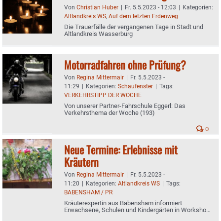
Von
Christian Huber
|
Fr. 5.5.2023 - 12:03
|
Kategorien:
Altlandkreis WS
,
Auf dem letzten Erdenweg
Die Trauerfälle der vergangenen Tage in Stadt und
Altlandkreis Wasserburg
Motorradfahren ohne Prüfung?
Von
Regina Mittermair
|
Fr. 5.5.2023 -
11:29
|
Kategorien:
Schaufenster
|
Tags:
VERKEHRSTIPP DER WOCHE
Von unserer Partner-Fahrschule Eggerl: Das
Verkehrsthema der Woche (193)
0
Neue Termine: Erlebnisse mit
Kräutern
Von
Regina Mittermair
|
Fr. 5.5.2023 -
11:20
|
Kategorien:
Altlandkreis WS
|
Tags:
BABENSHAM / PR
Kräuterexpertin aus Babensham informiert
Erwachsene, Schulen und Kindergärten in Workshops
über die kraftvolle Vielfalt - Neue Termine