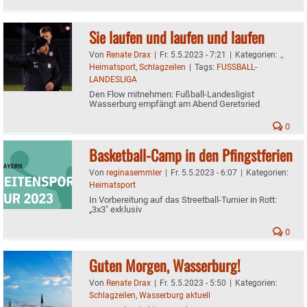
Sie laufen und laufen und laufen
Von
Renate Drax
|
Fr. 5.5.2023 - 7:21
|
Kategorien:
.
,
Heimatsport
,
Schlagzeilen
|
Tags:
FUSSBALL-
LANDESLIGA
Den Flow mitnehmen: Fußball-Landesligist
Wasserburg empfängt am Abend Geretsried
0
Basketball-Camp in den Pfingstferien
Von
reginasemmler
|
Fr. 5.5.2023 - 6:07
|
Kategorien:
Heimatsport
In Vorbereitung auf das Streetball-Turnier in Rott:
„3x3" exklusiv
0
Guten Morgen, Wasserburg!
Von
Renate Drax
|
Fr. 5.5.2023 - 5:50
|
Kategorien:
Schlagzeilen
,
Wasserburg aktuell