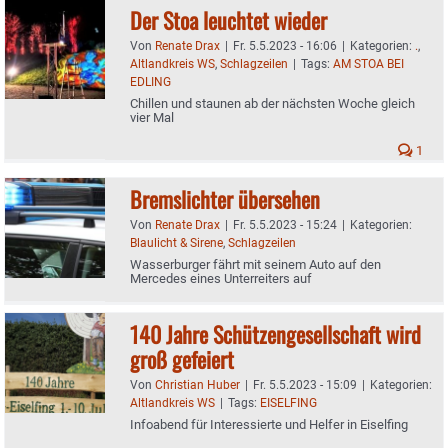
Der Stoa leuchtet wieder
Von
Renate Drax
|
Fr. 5.5.2023 - 16:06
|
Kategorien:
.
,
Altlandkreis WS
,
Schlagzeilen
|
Tags:
AM STOA BEI
EDLING
Chillen und staunen ab der nächsten Woche gleich
vier Mal
1
Bremslichter übersehen
Von
Renate Drax
|
Fr. 5.5.2023 - 15:24
|
Kategorien:
Blaulicht & Sirene
,
Schlagzeilen
Wasserburger fährt mit seinem Auto auf den
Mercedes eines Unterreiters auf
140 Jahre Schützengesellschaft wird
groß gefeiert
Von
Christian Huber
|
Fr. 5.5.2023 - 15:09
|
Kategorien:
Altlandkreis WS
|
Tags:
EISELFING
Infoabend für Interessierte und Helfer in Eiselfing