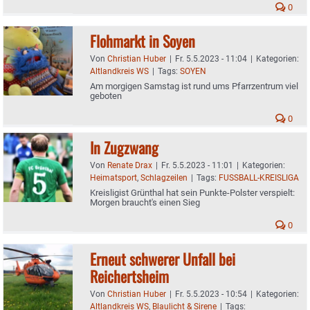
0
Flohmarkt in Soyen
Von
Christian Huber
|
Fr. 5.5.2023 - 11:04
|
Kategorien:
Altlandkreis WS
|
Tags:
SOYEN
Am morgigen Samstag ist rund ums Pfarrzentrum viel
geboten
0
In Zugzwang
Von
Renate Drax
|
Fr. 5.5.2023 - 11:01
|
Kategorien:
Heimatsport
,
Schlagzeilen
|
Tags:
FUSSBALL-KREISLIGA
Kreisligist Grünthal hat sein Punkte-Polster verspielt:
Morgen braucht's einen Sieg
0
Erneut schwerer Unfall bei
Reichertsheim
Von
Christian Huber
|
Fr. 5.5.2023 - 10:54
|
Kategorien:
Altlandkreis WS
,
Blaulicht & Sirene
|
Tags: