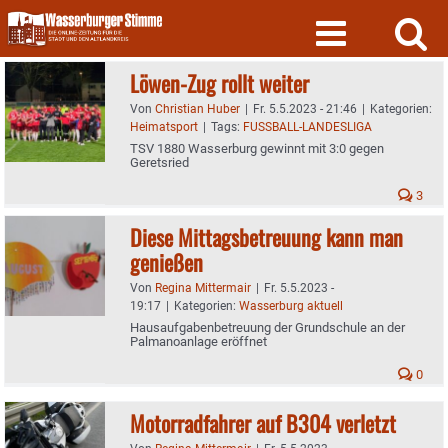
Skip
to
content
Löwen-Zug rollt weiter
Von
Christian Huber
|
Fr. 5.5.2023 - 21:46
|
Kategorien:
Heimatsport
|
Tags:
FUSSBALL-LANDESLIGA
TSV 1880 Wasserburg gewinnt mit 3:0 gegen
Geretsried
3
Diese Mittagsbetreuung kann man
genießen
Von
Regina Mittermair
|
Fr. 5.5.2023 -
19:17
|
Kategorien:
Wasserburg aktuell
Hausaufgabenbetreuung der Grundschule an der
Palmanoanlage eröffnet
0
Motorradfahrer auf B304 verletzt