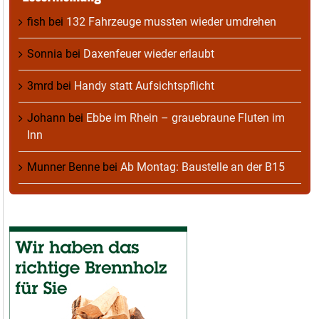
fish
bei
132 Fahrzeuge mussten wieder umdrehen
Sonnia
bei
Daxenfeuer wieder erlaubt
3mrd
bei
Handy statt Aufsichtspflicht
Johann
bei
Ebbe im Rhein – grauebraune Fluten im
Inn
Munner Benne
bei
Ab Montag: Baustelle an der B15