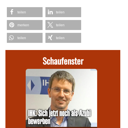
teilen
teilen
merken
teilen
teilen
teilen
Schaufenster