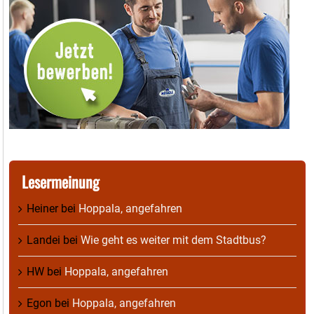
Lesermeinung
Heiner
bei
Hoppala, angefahren
Landei
bei
Wie geht es weiter mit dem Stadtbus?
HW
bei
Hoppala, angefahren
Egon
bei
Hoppala, angefahren