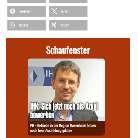
merken
teilen
teilen
teilen
Schaufenster