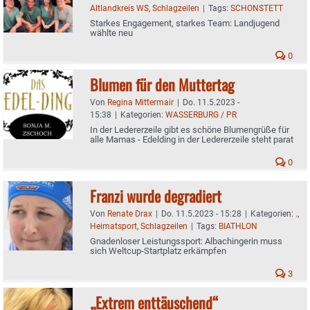
Altlandkreis WS
,
Schlagzeilen
|
Tags:
SCHONSTETT
Starkes Engagement, starkes Team: Landjugend
wählte neu
0
Blumen für den Muttertag
Von
Regina Mittermair
|
Do. 11.5.2023 -
15:38
|
Kategorien:
WASSERBURG / PR
In der Ledererzeile gibt es schöne Blumengrüße für
alle Mamas - Edelding in der Ledererzeile steht parat
0
Franzi wurde degradiert
Von
Renate Drax
|
Do. 11.5.2023 - 15:28
|
Kategorien:
.
,
Heimatsport
,
Schlagzeilen
|
Tags:
BIATHLON
Gnadenloser Leistungssport: Albachingerin muss
sich Weltcup-Startplatz erkämpfen
3
„Extrem enttäuschend“