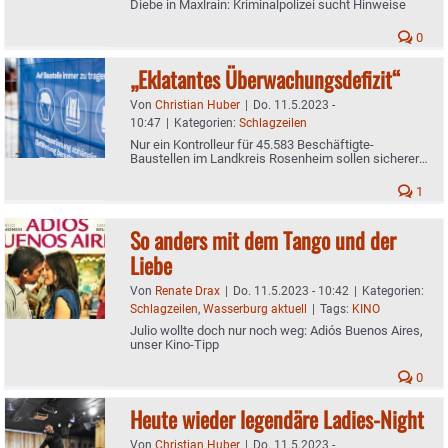
Diebe in Maxlrain: Kriminalpolizei sucht Hinweise
0
„Eklatantes Überwachungsdefizit“
Von
Christian Huber
|
Do. 11.5.2023 -
10:47
|
Kategorien:
Schlagzeilen
Nur ein Kontrolleur für 45.583 Beschäftigte-
Baustellen im Landkreis Rosenheim sollen sicherer
werden
1
So anders mit dem Tango und der
Liebe
Von
Renate Drax
|
Do. 11.5.2023 - 10:42
|
Kategorien:
Schlagzeilen
,
Wasserburg aktuell
|
Tags:
KINO
Julio wollte doch nur noch weg: Adiós Buenos Aires,
unser Kino-Tipp
0
Heute wieder legendäre Ladies-Night
Von
Christian Huber
|
Do. 11.5.2023 -