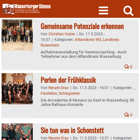
Skip
to
content
Gemeinsame Potenziale erkennen
Von
Christian Huber
|
Do. 11.5.2023 -
16:07
|
Kategorien:
Altlandkreis WS
,
Landkreis
Rosenheim
Auftaktveranstaltung für Vereinscoaching - Auch
Teilnehmer aus dem Altlandkreis Wasserburg
0
Perlen der Frühklassik
Von
Renate Drax
|
Do. 11.5.2023 - 16:01
|
Kategorien:
.
,
Feuilleton
,
Schlagzeilen
Die Accademia di Monaco zu Gast in Wasserburg: 50
Jahre Rathaus-Konzerte
0
Sie tun was in Schonstett
Von
Renate Drax
|
Do. 11.5.2023 - 15:51
|
Kategorien: