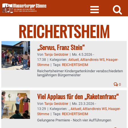
Skip
to
content
REICHERTSHEIM
„Servus, Franz Stein“
Von
Tanja Geidobler
|
Mo. 4.5.2026 -
17:38
|
Kategorien:
Aktuell
,
Altlandkreis WS
,
Haager-
Stimme
|
Tags:
REICHERTSHEIM
Reichertsheimer Kindergartenkinder verabschiedeten
langjährigen Bürgermeister
0
Viel Applaus für den „Raketenfranz“
Von
Tanja Geidobler
|
Mo. 23.3.2026 -
13:29
|
Kategorien:
.
,
Aktuell
,
Altlandkreis WS
,
Haager-
Stimme
|
Tags:
REICHERTSHEIM
Gelungene Premiere - Noch vier Aufführungen