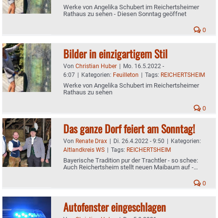
Werke von Angelika Schubert im Reichertsheimer
Rathaus zu sehen - Diesen Sonntag geöffnet
0
Bilder in einzigartigem Stil
Von
Christian Huber
|
Mo. 16.5.2022 -
6:07
|
Kategorien:
Feuilleton
|
Tags:
REICHERTSHEIM
Werke von Angelika Schubert im Reichertsheimer
Rathaus zu sehen
0
Das ganze Dorf feiert am Sonntag!
Von
Renate Drax
|
Di. 26.4.2022 - 9:50
|
Kategorien:
Altlandkreis WS
|
Tags:
REICHERTSHEIM
Bayerische Tradition pur der Trachtler - so schee:
Auch Reichertsheim stellt neuen Maibaum auf -
Handschlag mit den „Dieben" aus Ramsau
0
Autofenster eingeschlagen