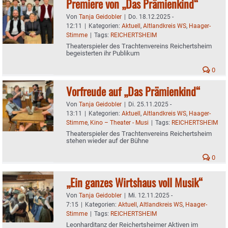
Premiere von „Das Prämienkind“
Von
Tanja Geidobler
|
Do. 18.12.2025 -
12:11
|
Kategorien:
Aktuell
,
Altlandkreis WS
,
Haager-
Stimme
|
Tags:
REICHERTSHEIM
Theaterspieler des Trachtenvereins Reichertsheim
begeisterten ihr Publikum
0
Vorfreude auf „Das Prämienkind“
Von
Tanja Geidobler
|
Di. 25.11.2025 -
13:11
|
Kategorien:
Aktuell
,
Altlandkreis WS
,
Haager-
Stimme
,
Kino – Theater - Musi
|
Tags:
REICHERTSHEIM
Theaterspieler des Trachtenvereins Reichertsheim
stehen wieder auf der Bühne
0
„Ein ganzes Wirtshaus voll Musik“
Von
Tanja Geidobler
|
Mi. 12.11.2025 -
7:15
|
Kategorien:
Aktuell
,
Altlandkreis WS
,
Haager-
Stimme
|
Tags:
REICHERTSHEIM
Leonharditanz der Reichertsheimer Aktiven im