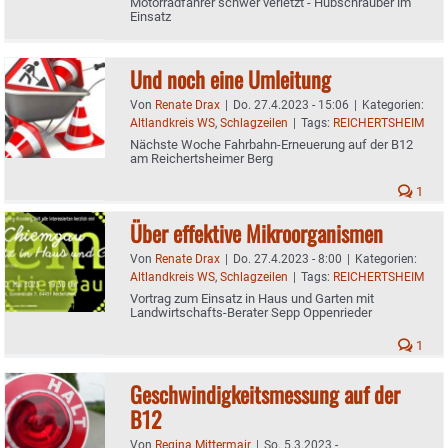
Motorradfahrer schwer verletzt - Hubschrauber im
Einsatz
Und noch eine Umleitung
Von
Renate Drax
|
Do. 27.4.2023 - 15:06
|
Kategorien:
Altlandkreis WS
,
Schlagzeilen
|
Tags:
REICHERTSHEIM
Nächste Woche Fahrbahn-Erneuerung auf der B12
am Reichertsheimer Berg
1
Über effektive Mikroorganismen
Von
Renate Drax
|
Do. 27.4.2023 - 8:00
|
Kategorien:
Altlandkreis WS
,
Schlagzeilen
|
Tags:
REICHERTSHEIM
Vortrag zum Einsatz in Haus und Garten mit
Landwirtschafts-Berater Sepp Oppenrieder
1
Geschwindigkeitsmessung auf der
B12
Von
Regina Mittermair
|
So. 5.3.2023 -