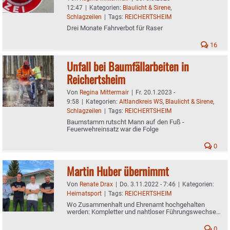
12:47
|
Kategorien:
Blaulicht & Sirene
,
Schlagzeilen
|
Tags:
REICHERTSHEIM
Drei Monate Fahrverbot für Raser
16
Unfall bei Baumfällarbeiten in
Reichertsheim
Von
Regina Mittermair
|
Fr. 20.1.2023 -
9:58
|
Kategorien:
Altlandkreis WS
,
Blaulicht & Sirene
,
Schlagzeilen
|
Tags:
REICHERTSHEIM
Baumstamm rutscht Mann auf den Fuß -
Feuerwehreinsatz war die Folge
0
Martin Huber übernimmt
Von
Renate Drax
|
Do. 3.11.2022 - 7:46
|
Kategorien:
Heimatsport
|
Tags:
REICHERTSHEIM
Wo Zusammenhalt und Ehrenamt hochgehalten
werden: Kompletter und nahtloser Führungswechsel
beim SV Reichertsheim
0