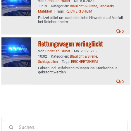
Von
Christian Huber
|
Do. 5.8.2021 -
11:19
|
Kategorien:
Blaulicht & Sirene
,
Landkreis
Mühldorf
|
Tags:
REICHERTSHEIM
Polizei bittet um sachdienliche Hinweise auf Vorfall
bei Reichertsheim
0
Rettungswagen verünglückt
Von
Christian Huber
|
Mo. 2.8.2021 -
10:02
|
Kategorien:
Blaulicht & Sirene
,
Schlagzeilen
|
Tags:
REICHERTSHEIM
Fahrer und Beifahrerin müssen ins Krankenhaus
gebracht werden
0
Suche
nach: