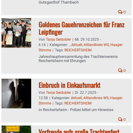
Gutsgasthof Thambach
0
Goldenes Gauehrenzeichen für Franz
Leipfinger
Von
Tanja Geidobler
|
Mi. 29.10.2025 -
6:16
|
Kategorien:
.
,
Aktuell
,
Altlandkreis WS
,
Haager-
Stimme
|
Tags:
REICHERTSHEIM
Jahreshauptversammlung des Trachtenvereins
Reichertsheim mit Ehrungen
0
Einbruch in Einkaufsmarkt
Von
Tanja Geidobler
|
Di. 22.7.2025 -
12:58
|
Kategorien:
Aktuell
,
Altlandkreis WS
,
Haager-
Stimme
|
Tags:
REICHERTSHEIM
In Reichertsheim - Polizei bittet um Hinweise
0
Vorfreude aufs große Trachtenfest