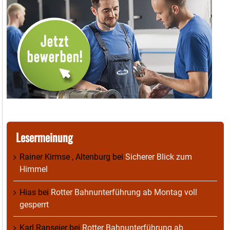
Lesermeinung
Rainer Kirmse , Altenburg
bei
Sicherer Blick zum
Himmel
Hias
bei
Rotter Bahnunterführung ab Montag voll
gesperrt
Karl Ranseier
bei
Rotter Bahnunterführung ab