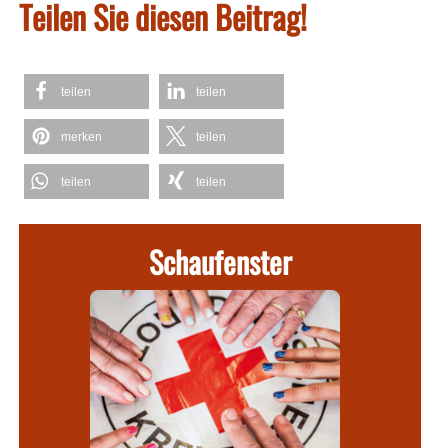
Teilen Sie diesen Beitrag!
teilen
teilen
merken
teilen
teilen
teilen
Schaufenster