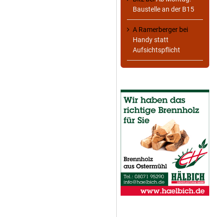
Baustelle an der B15
A Ramerberger
bei
Handy statt
Aufsichtspflicht