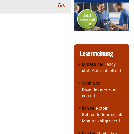
0
Lesermeinung
Mufasa
bei
Handy
statt Aufsichtspflicht
Sonnia
bei
Daxenfeuer wieder
erlaubt
fish
bei
Rotter
Bahnunterführung ab
Montag voll gesperrt
Bitz
bei
Ab Montag: