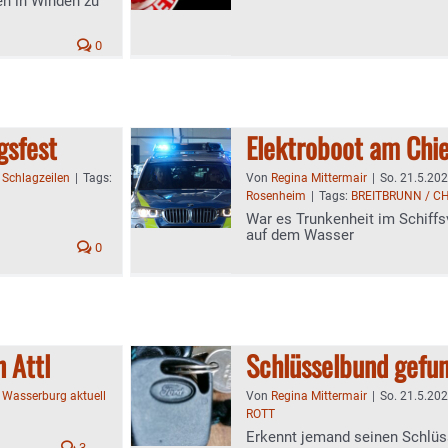
en in Winden zu
0
gsfest
Elektroboot am Chi
:
Schlagzeilen
|
Tags:
Von
Regina Mittermair
|
So. 21.5.202
Rosenheim
|
Tags:
BREITBRUNN / C
War es Trunkenheit im Schiffs
auf dem Wasser
0
 Attl
Schlüsselbund gefu
:
Wasserburg aktuell
Von
Regina Mittermair
|
So. 21.5.202
ROTT
Erkennt jemand seinen Schlüs
3