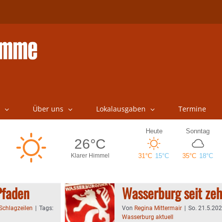
Über uns
Lokalausgaben
Termine
Pfaden
Wasserburg seit zeh
Schlagzeilen
|
Tags:
Von
Regina Mittermair
|
So. 21.5.202
Wasserburg aktuell