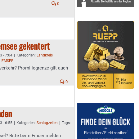
0
emsee gekentert
3 - 7:04
|
Kategorien:
Landkreis
HIEMSEE
verkehr? Promillegrenze gilt auch
0
nden
3 - 6:55
|
Kategorien:
Schlagzeilen
|
Tags:
sel? Bitte beim Finder melden