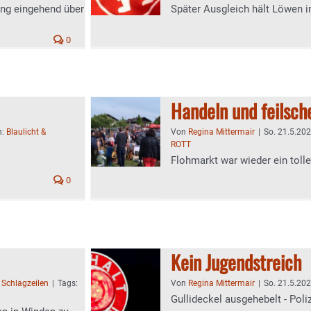
ang eingehend über
Später Ausgleich hält Löwen
0
Handeln und feilsch
n:
Blaulicht &
Von
Regina Mittermair
|
So. 21.5.202
ROTT
Flohmarkt war wieder ein tolle
0
Kein Jugendstreich
:
Schlagzeilen
|
Tags:
Von
Regina Mittermair
|
So. 21.5.202
Gullideckel ausgehebelt - Poliz