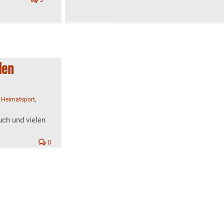
len
:
Heimatsport
,
uch und vielen
0