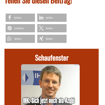
Teilen Sie diesen Beitrag!
teilen
teilen
merken
teilen
teilen
teilen
Schaufenster