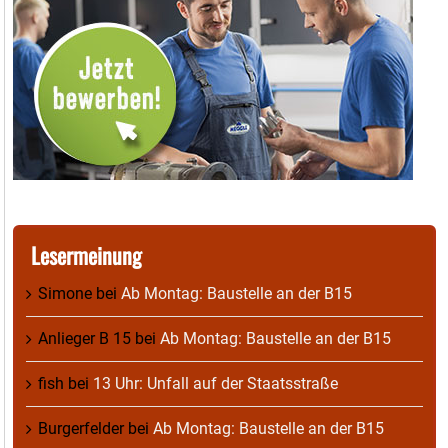
Lesermeinung
Simone
bei
Ab Montag: Baustelle an der B15
Anlieger B 15
bei
Ab Montag: Baustelle an der B15
fish
bei
13 Uhr: Unfall auf der Staatsstraße
Burgerfelder
bei
Ab Montag: Baustelle an der B15