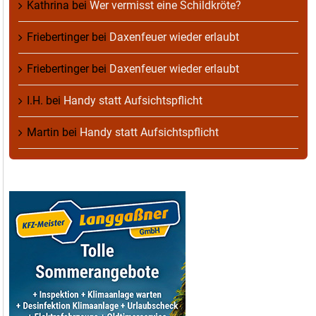
Kathrina
bei
Wer vermisst eine Schildkröte?
Friebertinger
bei
Daxenfeuer wieder erlaubt
Friebertinger
bei
Daxenfeuer wieder erlaubt
I.H.
bei
Handy statt Aufsichtspflicht
Martin
bei
Handy statt Aufsichtspflicht