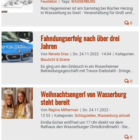
Feuilleton
|
Tags:
WASSERBURG
Rosi Hagenreiner ist am Samstag bei Bücher Herzog
in Wasserburg zu Gast - Veranstaltung für Groß und
Klein bei freiem Eintritt
0
Fahndungserfolg nach über drei
Jahren
Von
Renate Drax
|
Do. 24.11.2022 - 14:04
|
Kategorien:
Blaulicht & Sirene
Es ging um den Einbruch in ein Rosenheimer
Bekleidungsgeschäft mit Tresor-Diebstahl - Dringend
Tatverdächtiger im Bereich Lübeck festgenommen
0
Weihnachtsengerl von Wasserburg
steht bereit
Von
Regina Mittermair
|
Do. 24.11.2022 -
12:53
|
Kategorien:
Schlagzeilen
,
Wasserburg aktuell
Emilia Eicher eröffnet um 17 Uhr direkt vor dem
Rathaus den Wasserburger Christkindlmarkt - Sie
wird begleitet von ihrer Schwester Antonia
0