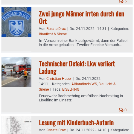
5
Zwei junge Männer irrten durch den
Ort
Von
Renate Drax
|
Do. 24.11.2022 - 14:31
|
Kategorien:
Blaulicht & Sirene
Im Vorraum einer Bank aufgewärmt, dann der Polizei
in die Arme gelaufen - Zweiter Einreise-Versuch
missglückte innerhalb von nur zwei Tagen -
Zurückweisungshaft
Technischer Defekt: Lkw verliert
Ladung
Von
Christian Huber
|
Do. 24.11.2022 -
14:11
|
Kategorien:
Altlandkreis WS
,
Blaulicht &
Sirene
|
Tags:
EISELFING
Feuerwehr Bachmehring am frühen Nachmittag in
Eiselfing im Einsatz
0
Lesung mit Kinderbuch-Autorin
Von
Renate Drax
|
Do. 24.11.2022 - 14:10
|
Kategorien: