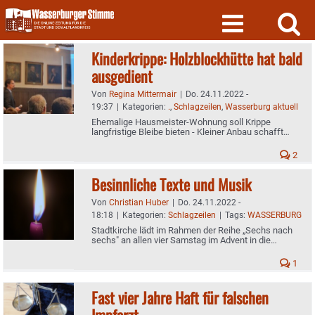
Skip
to
content
Kinderkrippe: Holzblockhütte hat bald
ausgedient
Von
Regina Mittermair
|
Do. 24.11.2022 -
19:37
|
Kategorien:
.
,
Schlagzeilen
,
Wasserburg aktuell
Ehemalige Hausmeister-Wohnung soll Krippe
langfristige Bleibe bieten - Kleiner Anbau schafft
zusätzlichen Platz
2
Besinnliche Texte und Musik
Von
Christian Huber
|
Do. 24.11.2022 -
18:18
|
Kategorien:
Schlagzeilen
|
Tags:
WASSERBURG
Stadtkirche lädt im Rahmen der Reihe „Sechs nach
sechs" an allen vier Samstag im Advent in die
Jakobskirche ein
1
Fast vier Jahre Haft für falschen
Impfarzt