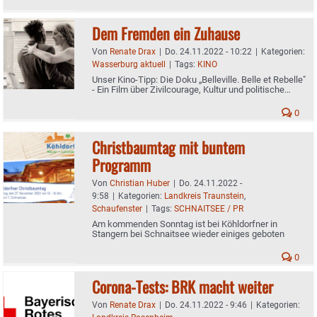
warnt dringend vor perfider Betrugsmasche
Dem Fremden ein Zuhause
Von
Renate Drax
|
Do. 24.11.2022 - 10:22
|
Kategorien:
Wasserburg aktuell
|
Tags:
KINO
Unser Kino-Tipp: Die Doku „Belleville. Belle et Rebelle"
- Ein Film über Zivilcourage, Kultur und politische
Einmischung in der Wasserburger Kino-Werkstatt
0
Christbaumtag mit buntem
Programm
Von
Christian Huber
|
Do. 24.11.2022 -
9:58
|
Kategorien:
Landkreis Traunstein
,
Schaufenster
|
Tags:
SCHNAITSEE / PR
Am kommenden Sonntag ist bei Köhldorfner in
Stangern bei Schnaitsee wieder einiges geboten
0
Corona-Tests: BRK macht weiter
Von
Renate Drax
|
Do. 24.11.2022 - 9:46
|
Kategorien: