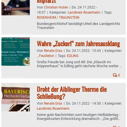
Von
Christian Huber
|
Do. 24.11.2022 -
18:07
|
Kategorien:
Landkreis Rosenheim
|
Tags:
ROSENHEIM / TRAUNSTEIN
Bundesgerichtshof bestätigt Urteil des Landgerichts
Traunstein
Wahre „Zuckerl“ zum Jahresausklang
Von
Renate Drax
|
Do. 24.11.2022 - 15:45
|
Kategorien:
.
,
Feuilleton
|
Tags:
EDLING
Große Freude bei Jung und Alt: Die „Klassik im
Krippnerhaus“ in Edling geht nächste Woche weiter -
Plus Familienkonzert und Konzert-Lesung
„Winterträume“
0
Droht der Aiblinger Therme die
Schließung?
Von
Renate Drax
|
Do. 24.11.2022 - 14:50
|
Kategorien:
Landkreis Rosenheim
Keine gute Nachrichten zum heutigen Heilbädertag -
Energiekosten-Entwicklung dramatisch - „Die größte,
politische Katastrophe in der Geschichte der
Heilbäder und Kurorte"