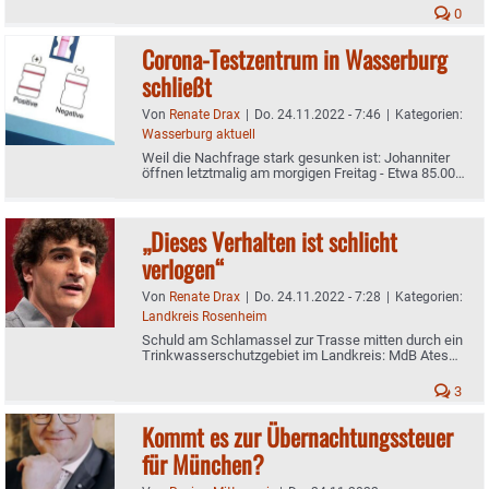
Milbertshofen
0
Corona-Testzentrum in Wasserburg
schließt
Von
Renate Drax
|
Do. 24.11.2022 - 7:46
|
Kategorien:
Wasserburg aktuell
Weil die Nachfrage stark gesunken ist: Johanniter
öffnen letztmalig am morgigen Freitag - Etwa 85.000
Corona-Tests durchgeführt
„Dieses Verhalten ist schlicht
verlogen“
Von
Renate Drax
|
Do. 24.11.2022 - 7:28
|
Kategorien:
Landkreis Rosenheim
Schuld am Schlamassel zur Trasse mitten durch ein
Trinkwasserschutzgebiet im Landkreis: MdB Ates
Gürpinar von der Linken-Partei kritisiert die CSU
scharf
3
Kommt es zur Übernachtungssteuer
für München?