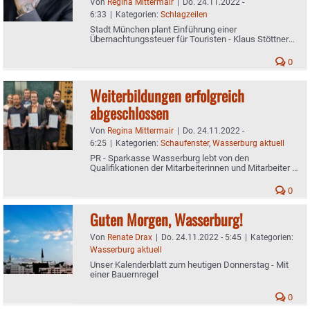
Von
Regina Mittermair
|
Do. 24.11.2022 -
6:33
|
Kategorien:
Schlagzeilen
Stadt München plant Einführung einer
Übernachtungssteuer für Touristen - Klaus Stöttner
sieht hier falsche Signale
0
Weiterbildungen erfolgreich
abgeschlossen
Von
Regina Mittermair
|
Do. 24.11.2022 -
6:25
|
Kategorien:
Schaufenster
,
Wasserburg aktuell
PR - Sparkasse Wasserburg lebt von den
Qualifikationen der Mitarbeiterinnen und Mitarbeiter -
Glückwünsche vom Vorstand
0
Guten Morgen, Wasserburg!
Von
Renate Drax
|
Do. 24.11.2022 - 5:45
|
Kategorien:
Wasserburg aktuell
Unser Kalenderblatt zum heutigen Donnerstag - Mit
einer Bauernregel
0