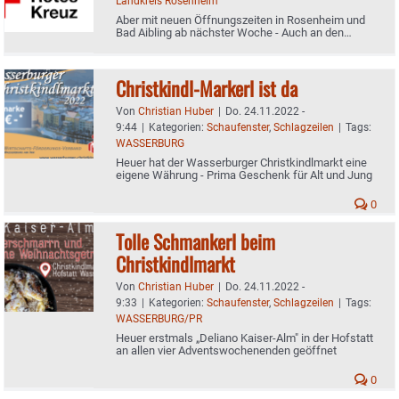
Landkreis Rosenheim
Aber mit neuen Öffnungszeiten in Rosenheim und
Bad Aibling ab nächster Woche - Auch an den
kommenden Feiertagen stets vier Stunden lang
geöffnet
Christkindl-Markerl ist da
Von
Christian Huber
|
Do. 24.11.2022 -
9:44
|
Kategorien:
Schaufenster
,
Schlagzeilen
|
Tags:
WASSERBURG
Heuer hat der Wasserburger Christkindlmarkt eine
eigene Währung - Prima Geschenk für Alt und Jung
0
Tolle Schmankerl beim
Christkindlmarkt
Von
Christian Huber
|
Do. 24.11.2022 -
9:33
|
Kategorien:
Schaufenster
,
Schlagzeilen
|
Tags:
WASSERBURG/PR
Heuer erstmals „Deliano Kaiser-Alm" in der Hofstatt
an allen vier Adventswochenenden geöffnet
0