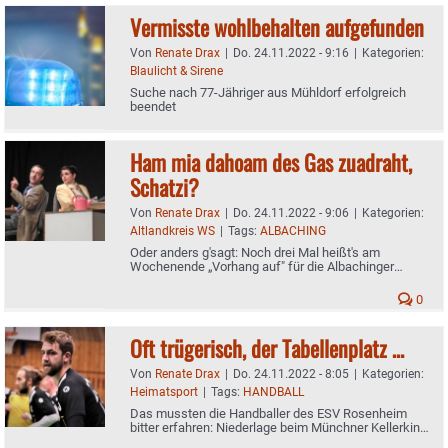
Vermisste wohlbehalten aufgefunden
Von
Renate Drax
|
Do. 24.11.2022 - 9:16
|
Kategorien:
Blaulicht & Sirene
Suche nach 77-Jähriger aus Mühldorf erfolgreich
beendet
Ham mia dahoam des Gas zuadraht,
Schatzi?
Von
Renate Drax
|
Do. 24.11.2022 - 9:06
|
Kategorien:
Altlandkreis WS
|
Tags:
ALBACHING
Oder anders g'sagt: Noch drei Mal heißt's am
Wochenende „Vorhang auf" für die Albachinger
Theaterer - Mit der Crème de la Crème der
bayerischen Komödien-Szene
0
Oft trügerisch, der Tabellenplatz …
Von
Renate Drax
|
Do. 24.11.2022 - 8:05
|
Kategorien:
Heimatsport
|
Tags:
HANDBALL
Das mussten die Handballer des ESV Rosenheim
bitter erfahren: Niederlage beim Münchner Kellerkind
in der Bezirksoberliga - Am Sonntag kommt