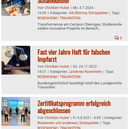
Schankkellner
Von
Christian Huber
|
Mo. 8.7.2024 -
16:09
|
Kategorien:
Aib-Stimme
,
Schlagzeilen
|
Tags:
ROSENHEIM / TRAUNSTEIN
Transfermesse am Campus Chiemgau: Studierende
stellen innovative Projekte im Bereich
Wirtschaftsingenieurwesen vor
3
Fast vier Jahre Haft für falschen
Impfarzt
Von
Christian Huber
|
Do. 24.11.2022 -
18:07
|
Kategorien:
Landkreis Rosenheim
|
Tags:
ROSENHEIM / TRAUNSTEIN
Bundesgerichtshof bestätigt Urteil des Landgerichts
Traunstein
Zertifikatsprogramm erfolgreich
abgeschlossen
Von
Christian Huber
|
Fr. 6.8.2021 - 6:00
|
Kategorien:
Rosenheim und anderswo
,
Schlagzeilen
|
Tags:
ROSENHEIM / TRAUNSTEIN