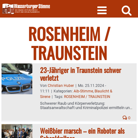
Skip
to
content
ROSENHEIM /
TRAUNSTEIN
23-Jähriger in Traunstein schwer
verletzt
Von
Christian Huber
|
Mo. 25.11.2024 -
11:11
|
Kategorien:
Aib-Stimme
,
Blaulicht &
Sirene
|
Tags:
ROSENHEIM / TRAUNSTEIN
Schwerer Raub und Körperverletzung:
Staatsanwaltschaft und Kriminalpolizei ermitteln und
suchen Zeugen
0
Weißbier marsch – ein Roboter als