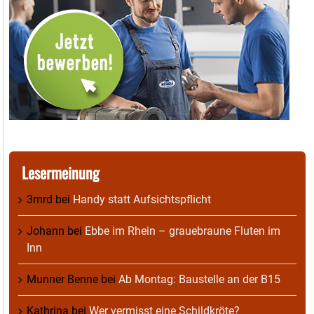
Lesermeinung
3mrd
bei
Handy statt Aufsichtspflicht
Johann
bei
Ebbe im Rhein – grauebraune Fluten im
Inn
Munner Benne
bei
Ab Montag: Baustelle an der B15
Kathrina
bei
Wer vermisst eine Schildkröte?