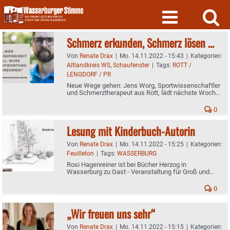
Skip
to
content
Schmerz erkunden, Schmerz lösen …
Von
Renate Drax
|
Mo. 14.11.2022 - 15:43
|
Kategorien:
Altlandkreis WS
,
Schaufenster
|
Tags:
ROTT /
LENGDORF / PR
Neue Wege gehen: Jens Worg, Sportwissenschaftler
und Schmerztherapeut aus Rott, lädt nächste Woche
zu interessantem Vortrag ein - Unser Interview
0
Lesung mit Kinderbuch-Autorin
Von
Renate Drax
|
Mo. 14.11.2022 - 15:25
|
Kategorien:
Feuilleton
|
Tags:
WASSERBURG
Rosi Hagenreiner ist bei Bücher Herzog in
Wasserburg zu Gast - Veranstaltung für Groß und
Klein bei freiem Eintritt
0
„Wir freuen uns sehr“
Von
Renate Drax
|
Mo. 14.11.2022 - 15:15
|
Kategorien: