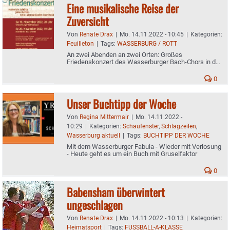
Eine musikalische Reise der
Zuversicht
Von
Renate Drax
|
Mo. 14.11.2022 - 10:45
|
Kategorien:
Feuilleton
|
Tags:
WASSERBURG / ROTT
An zwei Abenden an zwei Orten: Großes
Friedenskonzert des Wasserburger Bach-Chors in der
Stadt und in Rott
0
Unser Buchtipp der Woche
Von
Regina Mittermair
|
Mo. 14.11.2022 -
10:29
|
Kategorien:
Schaufenster
,
Schlagzeilen
,
Wasserburg aktuell
|
Tags:
BUCHTIPP DER WOCHE
Mit dem Wasserburger Fabula - Wieder mit Verlosung
- Heute geht es um ein Buch mit Gruselfaktor
0
Babensham überwintert
ungeschlagen
Von
Renate Drax
|
Mo. 14.11.2022 - 10:13
|
Kategorien:
Heimatsport
|
Tags:
FUSSBALL-A-KLASSE