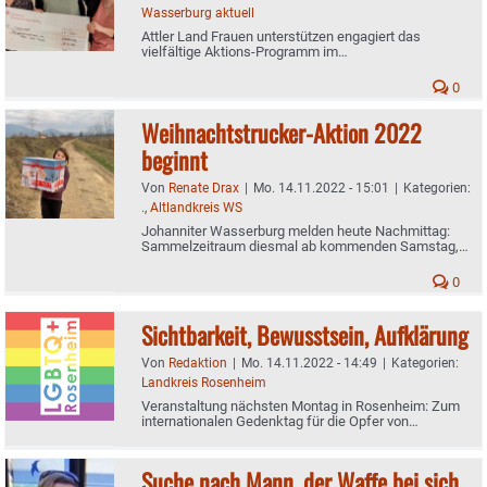
Wasserburg aktuell
Attler Land Frauen unterstützen engagiert das
vielfältige Aktions-Programm im
Mehrgenerationenhaus in Wasserburg
0
Weihnachtstrucker-Aktion 2022
beginnt
Von
Renate Drax
|
Mo. 14.11.2022 - 15:01
|
Kategorien:
.
,
Altlandkreis WS
Johanniter Wasserburg melden heute Nachmittag:
Sammelzeitraum diesmal ab kommenden Samstag,
19. November, bis 16. Dezember
0
Sichtbarkeit, Bewusstsein, Aufklärung
Von
Redaktion
|
Mo. 14.11.2022 - 14:49
|
Kategorien:
Landkreis Rosenheim
Veranstaltung nächsten Montag in Rosenheim: Zum
internationalen Gedenktag für die Opfer von
Transfeindlichkeit
Suche nach Mann, der Waffe bei sich