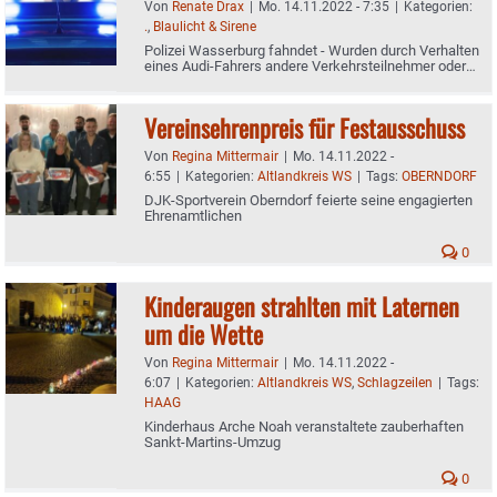
Von
Renate Drax
|
Mo. 14.11.2022 - 7:35
|
Kategorien:
.
,
Blaulicht & Sirene
Polizei Wasserburg fahndet - Wurden durch Verhalten
eines Audi-Fahrers andere Verkehrsteilnehmer oder
Fußgänger gefährdet?
Vereinsehrenpreis für Festausschuss
Von
Regina Mittermair
|
Mo. 14.11.2022 -
6:55
|
Kategorien:
Altlandkreis WS
|
Tags:
OBERNDORF
DJK-Sportverein Oberndorf feierte seine engagierten
Ehrenamtlichen
0
Kinderaugen strahlten mit Laternen
um die Wette
Von
Regina Mittermair
|
Mo. 14.11.2022 -
6:07
|
Kategorien:
Altlandkreis WS
,
Schlagzeilen
|
Tags:
HAAG
Kinderhaus Arche Noah veranstaltete zauberhaften
Sankt-Martins-Umzug
0