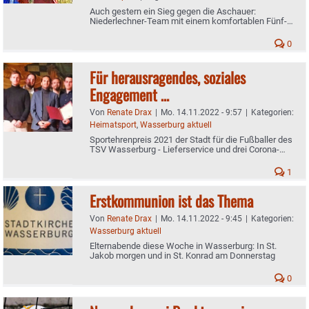
Auch gestern ein Sieg gegen die Aschauer:
Niederlechner-Team mit einem komfortablen Fünf-
Punkte-Vorsprung an der Spitze der A-Klasse 3
0
Für herausragendes, soziales
Engagement …
Von
Renate Drax
|
Mo. 14.11.2022 - 9:57
|
Kategorien:
Heimatsport
,
Wasserburg aktuell
Sportehrenpreis 2021 der Stadt für die Fußballer des
TSV Wasserburg - Lieferservice und drei Corona-
Testzentren in der Pandemie gestemmt
1
Erstkommunion ist das Thema
Von
Renate Drax
|
Mo. 14.11.2022 - 9:45
|
Kategorien:
Wasserburg aktuell
Elternabende diese Woche in Wasserburg: In St.
Jakob morgen und in St. Konrad am Donnerstag
0