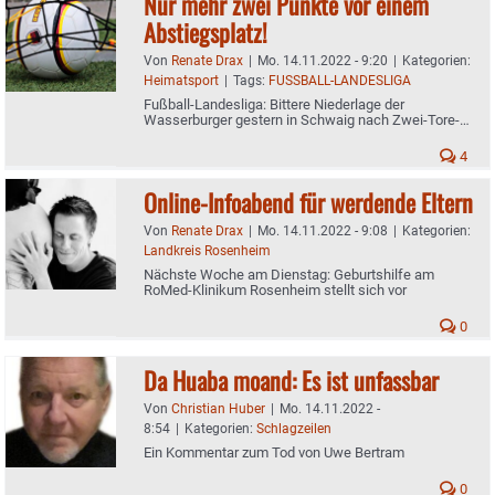
Nur mehr zwei Punkte vor einem
Abstiegsplatz!
Von
Renate Drax
|
Mo. 14.11.2022 - 9:20
|
Kategorien:
Heimatsport
|
Tags:
FUSSBALL-LANDESLIGA
Fußball-Landesliga: Bittere Niederlage der
Wasserburger gestern in Schwaig nach Zwei-Tore-
Führung - Innerhalb von acht Minuten verspielt
4
Online-Infoabend für werdende Eltern
Von
Renate Drax
|
Mo. 14.11.2022 - 9:08
|
Kategorien:
Landkreis Rosenheim
Nächste Woche am Dienstag: Geburtshilfe am
RoMed-Klinikum Rosenheim stellt sich vor
0
Da Huaba moand: Es ist unfassbar
Von
Christian Huber
|
Mo. 14.11.2022 -
8:54
|
Kategorien:
Schlagzeilen
Ein Kommentar zum Tod von Uwe Bertram
0