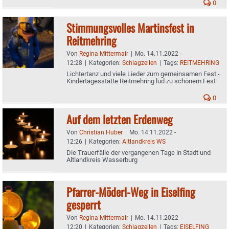
Förderstätte
0
Stimmungsvolles Martinsfest in
Reitmehring
Von
Regina Mittermair
|
Mo. 14.11.2022 -
12:28
|
Kategorien:
Schlagzeilen
|
Tags:
REITMEHRING
Lichtertanz und viele Lieder zum gemeinsamen Fest -
Kindertagesstätte Reitmehring lud zu schönem Fest
0
Auf dem letzten Erdenweg
Von
Christian Huber
|
Mo. 14.11.2022 -
12:26
|
Kategorien:
Altlandkreis WS
Die Trauerfälle der vergangenen Tage in Stadt und
Altlandkreis Wasserburg
Pfarrer-Möderl-Weg in Eiselfing
gesperrt
Von
Regina Mittermair
|
Mo. 14.11.2022 -
12:20
|
Kategorien:
Schlagzeilen
|
Tags:
EISELFING