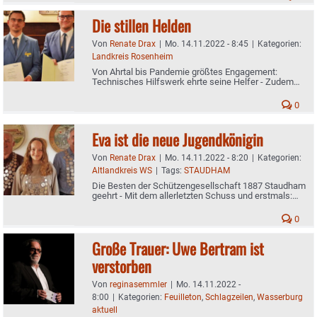
Die stillen Helden
Von
Renate Drax
|
Mo. 14.11.2022 - 8:45
|
Kategorien:
Landkreis Rosenheim
Von Ahrtal bis Pandemie größtes Engagement:
Technisches Hilfswerk ehrte seine Helfer - Zudem
langjährige Mitglieder ausgezeichnet
0
Eva ist die neue Jugendkönigin
Von
Renate Drax
|
Mo. 14.11.2022 - 8:20
|
Kategorien:
Altlandkreis WS
|
Tags:
STAUDHAM
Die Besten der Schützengesellschaft 1887 Staudham
geehrt - Mit dem allerletzten Schuss und erstmals:
Albert Obermaier gewinnt Luftgewehr-Wettbewerb
0
Große Trauer: Uwe Bertram ist
verstorben
Von
reginasemmler
|
Mo. 14.11.2022 -
8:00
|
Kategorien:
Feuilleton
,
Schlagzeilen
,
Wasserburg
aktuell