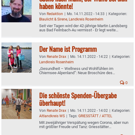
haben könnte!
Von
Redaktion
|
Mo. 14.11.2022 - 14:33
|
Kategorien:
Blaulicht & Sirene
,
Landkreis Rosenheim
Seit vier Tagen wird der 42-jährige Martin Landsberg
aus Bad Feilnbach-Au vermisst - Er legt weite
Strecken zu Fuß zurück - Polizei hofft auf Hinweise
Der Name ist Programm
Von
Renate Drax
|
Mo. 14.11.2022 - 14:22
|
Kategorien:
Landkreis Rosenheim
„Gesundheit – Wellness und Wohlfühlen im
Chiemsee-Alpenland“: Neue Broschüre des
Tourismusverbands Chiemsee-Alpenland ist da
0
Die schönste Spenden-Übergabe
überhaupt!
Von
Renate Drax
|
Mo. 14.11.2022 - 14:02
|
Kategorien:
Altlandkreis WS
|
Tags:
GRIESSTÄTT / ATTEL
Mit zweijähriger Verspätung wegen Corona, aber nun
mit größter Freude und Tanz: Griesstätter
Trachtenkinder sammelten 1167 Euro für Attler