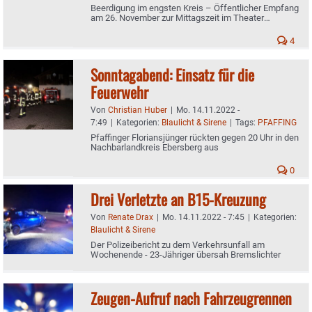
Beerdigung im engsten Kreis – Öffentlicher Empfang
am 26. November zur Mittagszeit im Theater
Wasserburg geplant
4
Sonntagabend: Einsatz für die
Feuerwehr
Von
Christian Huber
|
Mo. 14.11.2022 -
7:49
|
Kategorien:
Blaulicht & Sirene
|
Tags:
PFAFFING
Pfaffinger Floriansjünger rückten gegen 20 Uhr in den
Nachbarlandkreis Ebersberg aus
0
Drei Verletzte an B15-Kreuzung
Von
Renate Drax
|
Mo. 14.11.2022 - 7:45
|
Kategorien:
Blaulicht & Sirene
Der Polizeibericht zu dem Verkehrsunfall am
Wochenende - 23-Jähriger übersah Bremslichter
Zeugen-Aufruf nach Fahrzeugrennen