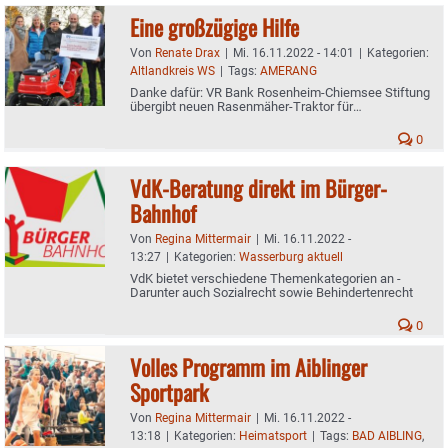
Eine großzügige Hilfe
Von
Renate Drax
|
Mi. 16.11.2022 - 14:01
|
Kategorien:
Altlandkreis WS
|
Tags:
AMERANG
Danke dafür: VR Bank Rosenheim-Chiemsee Stiftung
übergibt neuen Rasenmäher-Traktor für
Kreislehrgarten in Amerang
0
VdK-Beratung direkt im Bürger-
Bahnhof
Von
Regina Mittermair
|
Mi. 16.11.2022 -
13:27
|
Kategorien:
Wasserburg aktuell
VdK bietet verschiedene Themenkategorien an -
Darunter auch Sozialrecht sowie Behindertenrecht
0
Volles Programm im Aiblinger
Sportpark
Von
Regina Mittermair
|
Mi. 16.11.2022 -
13:18
|
Kategorien:
Heimatsport
|
Tags:
BAD AIBLING
,