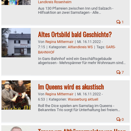
Landkreis Rosenheim
Aus 130 Pfarreien zwischen Inn und Salzach -
Hilfsaktion an zwei Samstagen - Alle
Ansprechpartner der einzelnen Gemeinden im
Überblick
1
Altes Ortsbild bald Geschichte?
Von
Regina Mittermair
|
Mi. 16.11.2022 -
7:15
|
Kategorien:
Altlandkreis WS
|
Tags:
GARS-
BAHNHOF
In Gars-Bahnhof wird ein Geschäftsgebäude
abgerissen - Mehrspänner für mehr Wohnraum sind
geplant - Kein Bebauungsplan notwendig
7
Im Queens wird es akustisch
Von
Regina Mittermair
|
Mi. 16.11.2022 -
6:53
|
Kategorien:
Wasserburg aktuell
Roll the Dice spielen am Samstag im Queens -
Bekanntes Trio sorgt für Unterhaltung bei freiem
Eintritt
0