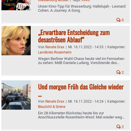
Unser Kino-Tipp für Wasserburg: Hallelujah - Leonard
Cohen. A Journey. A Song.
0
„Erwartbare Entscheidung zum
desaströsen Ablauf“
Von
Renate Drax
|
Mi. 16.11.2022 - 14:53
|
Kategorien:
Landkreis Rosenheim
Wegen Berliner Wahl-Chaos heute viel im Fernsehen
zu sehen: MdB Daniela Ludwig, Vorsitzende des
Wahlprüfungsausschusses im Bundestag
2
Und morgen Früh das Gleiche wieder
…
Von
Renate Drax
|
Mi. 16.11.2022 - 14:24
|
Kategorien:
Blaulicht & Sirene
Ein 28-Kilometer-Rückstau heute bis zur
Anschlussstelle Rosenheim-West: Mal wieder wegen
der österreichischen Lkw-Dosierung
2