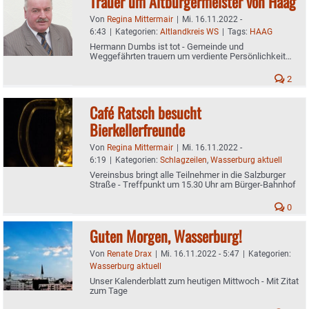
Trauer um Altbürgermeister von Haag
Von
Regina Mittermair
|
Mi. 16.11.2022 -
6:43
|
Kategorien:
Altlandkreis WS
|
Tags:
HAAG
Hermann Dumbs ist tot - Gemeinde und
Weggefährten trauern um verdiente Persönlichkeit
der Marktgemeinde
2
Café Ratsch besucht
Bierkellerfreunde
Von
Regina Mittermair
|
Mi. 16.11.2022 -
6:19
|
Kategorien:
Schlagzeilen
,
Wasserburg aktuell
Vereinsbus bringt alle Teilnehmer in die Salzburger
Straße - Treffpunkt um 15.30 Uhr am Bürger-Bahnhof
0
Guten Morgen, Wasserburg!
Von
Renate Drax
|
Mi. 16.11.2022 - 5:47
|
Kategorien:
Wasserburg aktuell
Unser Kalenderblatt zum heutigen Mittwoch - Mit Zitat
zum Tage