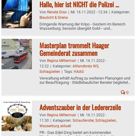
Hallo, hier ist NICHT die Polizei …
Von
Renate Drax
|
Mi. 16.11.2022 - 12:34
|
Kategorien:
Blaulicht & Sirene
Dringende Warnung der Kripo - Gestern im Bereich
Wasserburg: Seniorin übergibt Gold– und
Silbermünzen sowie 22.000 Euro an Betrüger
Masterplan trommelt Haager
Gemeinderat zusammen
Von
Regina Mittermair
|
Mi. 16.11.2022 -
12:22
|
Kategorien:
Altlandkreis WS
,
Schlagzeilen
|
Tags:
HAAG
Verwaltung erhält Auftrag zu weiteren Planungen und
zur Beauftragung - Städtebaulicher Berater begleitet
weitere ISEK-Schritte
0
Adventszauber in der Ledererzeile
Von
Regina Mittermair
|
Mi. 16.11.2022 -
11:30
|
Kategorien:
Schaufenster
,
Schlagzeilen
,
Wasserburg aktuell
PR - Das Edel-Ding bietet am kommenden