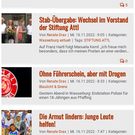
5
Stab-Übergabe: Wechsel im Vorstand
der Stiftung Attl
Von
Renate Drax
|
Mi. 16.11.2022 - 9:05
|
Kategorien:
Wasserburg aktuell
|
Tags:
STIFTUNG ATTL
Auf Franz Hartl folgt Manuela Keml: „Ich freue mich
besonders, dass ich meinen Posten an eine verdiente
Mitarbeiterin übergebe"
0
Ohne Führerschein, aber mit Drogen
Von
Renate Drax
|
Mi. 16.11.2022 - 8:33
|
Kategorien:
Blaulicht & Sirene
Gestern Abend in Wasserburg: Endstation Polizei für
einen 18-Jährigen aus Pfaffing
Die Armut lindern: Junge Leute
helfen!
Von
Renate Drax
|
Mi. 16.11.2022 - 7:47
|
Kategorien: