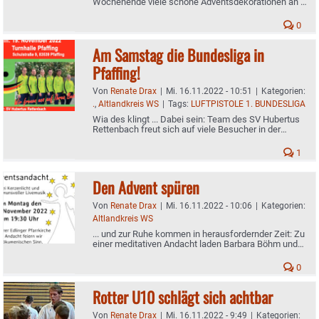
Wochenende viele schöne Adventsdekorationen an -
Auch am Marktsonntag hat das Geschäft geöffnet
0
Am Samstag die Bundesliga in
Pfaffing!
Von
Renate Drax
|
Mi. 16.11.2022 - 10:51
|
Kategorien:
.
,
Altlandkreis WS
|
Tags:
LUFTPISTOLE 1. BUNDESLIGA
Wia des klingt ... Dabei sein: Team des SV Hubertus
Rettenbach freut sich auf viele Besucher in der
Sporthalle
1
Den Advent spüren
Von
Renate Drax
|
Mi. 16.11.2022 - 10:06
|
Kategorien:
Altlandkreis WS
... und zur Ruhe kommen in herausfordernder Zeit: Zu
einer meditativen Andacht laden Barbara Böhm und
Barbara Golla nach Edling ein
0
Rotter U10 schlägt sich achtbar
Von
Renate Drax
|
Mi. 16.11.2022 - 9:49
|
Kategorien: