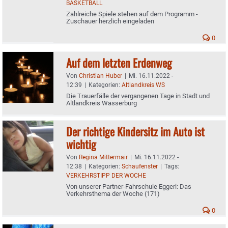
BASKETBALL
Zahlreiche Spiele stehen auf dem Programm -
Zuschauer herzlich eingeladen
0
Auf dem letzten Erdenweg
Von
Christian Huber
|
Mi. 16.11.2022 -
12:39
|
Kategorien:
Altlandkreis WS
Die Trauerfälle der vergangenen Tage in Stadt und
Altlandkreis Wasserburg
Der richtige Kindersitz im Auto ist
wichtig
Von
Regina Mittermair
|
Mi. 16.11.2022 -
12:38
|
Kategorien:
Schaufenster
|
Tags:
VERKEHRSTIPP DER WOCHE
Von unserer Partner-Fahrschule Eggerl: Das
Verkehrsthema der Woche (171)
0