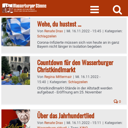
Skip
to
content
Wehe, du hustest …
Von
Renate Drax
|
Mi. 16.11.2022 - 15:45
|
Kategorien:
Schlagzeilen
Corona-Infizierte müssen sich von heute an in ganz
Bayern nicht länger in Isolation begeben
Countdown für den Wasserburger
Christkindlmarkt
Von
Regina Mittermair
|
Mi. 16.11.2022 -
15:40
|
Kategorien:
Schlagzeilen
Christkindlmarkt-Stände in der Altstadt werden
aufgebaut - Eröffnung am 25. November
0
Über das Jahrhundertlied
Von
Renate Drax
|
Mi. 16.11.2022 - 15:11
|
Kategorien:
Wasserburg aktuell
|
Tags:
KINO