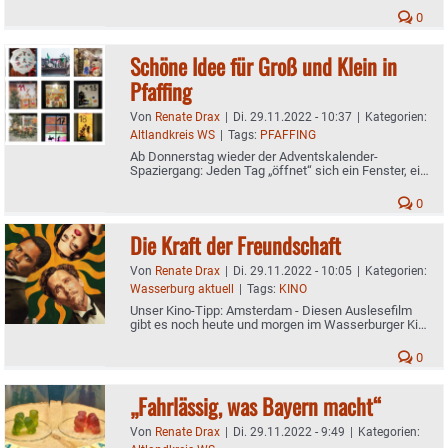
0
Schöne Idee für Groß und Klein in
Pfaffing
Von
Renate Drax
|
Di. 29.11.2022 - 10:37
|
Kategorien:
Altlandkreis WS
|
Tags:
PFAFFING
Ab Donnerstag wieder der Adventskalender-
Spaziergang: Jeden Tag „öffnet“ sich ein Fenster, ein
Hauseingang, ein Gartentürl
0
Die Kraft der Freundschaft
Von
Renate Drax
|
Di. 29.11.2022 - 10:05
|
Kategorien:
Wasserburg aktuell
|
Tags:
KINO
Unser Kino-Tipp: Amsterdam - Diesen Auslesefilm
gibt es noch heute und morgen im Wasserburger Kino
zu sehen
0
„Fahrlässig, was Bayern macht“
Von
Renate Drax
|
Di. 29.11.2022 - 9:49
|
Kategorien: