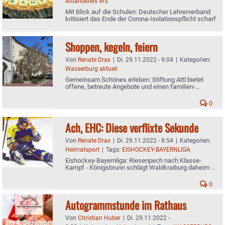
Altlandkreis WS
Mit Blick auf die Schulen: Deutscher Lehrerverband
kritisiert das Ende der Corona-Isolationspflicht scharf
Shoppen, kegeln, feiern
Von
Renate Drax
|
Di. 29.11.2022 - 9:04
|
Kategorien:
Wasserburg aktuell
Gemeinsam Schönes erleben: Stiftung Attl bietet
offene, betreute Angebote und einen familien-
unterstützenden Dienst in Wasserburg
0
Ach, EHC: Diese verflixte Sekunde
Von
Renate Drax
|
Di. 29.11.2022 - 8:54
|
Kategorien:
Heimatsport
|
Tags:
EISHOCKEY-BAYERNLIGA
Eishockey-Bayernliga: Riesenpech nach Klasse-
Kampf - Königsbrunn schlägt Waldkraiburg daheim in
der Overtime - Stürmer Stanik pausiert
0
Autogrammstunde im Rathaus
Von
Christian Huber
|
Di. 29.11.2022 -