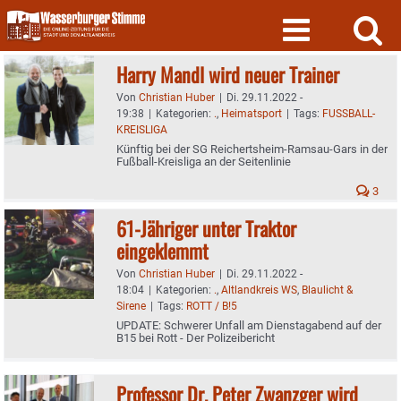
Skip
to
content
Harry Mandl wird neuer Trainer
Von
Christian Huber
|
Di. 29.11.2022 -
19:38
|
Kategorien:
.
,
Heimatsport
|
Tags:
FUSSBALL-
KREISLIGA
Künftig bei der SG Reichertsheim-Ramsau-Gars in der
Fußball-Kreisliga an der Seitenlinie
3
61-Jähriger unter Traktor
eingeklemmt
Von
Christian Huber
|
Di. 29.11.2022 -
18:04
|
Kategorien:
.
,
Altlandkreis WS
,
Blaulicht &
Sirene
|
Tags:
ROTT / B!5
UPDATE: Schwerer Unfall am Dienstagabend auf der
B15 bei Rott - Der Polizeibericht
Professor Dr. Peter Zwanzger wird