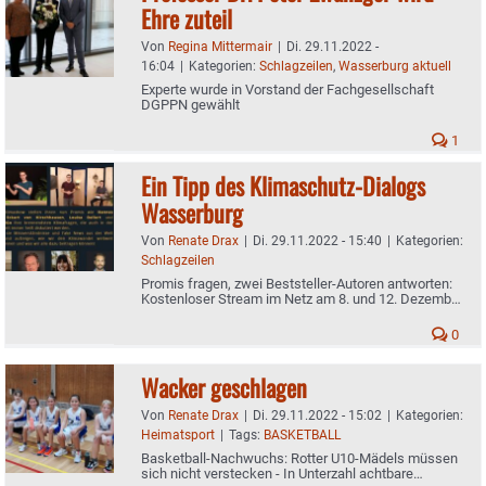
Ehre zuteil
Von
Regina Mittermair
|
Di. 29.11.2022 -
16:04
|
Kategorien:
Schlagzeilen
,
Wasserburg aktuell
Experte wurde in Vorstand der Fachgesellschaft
DGPPN gewählt
1
Ein Tipp des Klimaschutz-Dialogs
Wasserburg
Von
Renate Drax
|
Di. 29.11.2022 - 15:40
|
Kategorien:
Schlagzeilen
Promis fragen, zwei Beststeller-Autoren antworten:
Kostenloser Stream im Netz am 8. und 12. Dezember
als Klimashow
0
Wacker geschlagen
Von
Renate Drax
|
Di. 29.11.2022 - 15:02
|
Kategorien:
Heimatsport
|
Tags:
BASKETBALL
Basketball-Nachwuchs: Rotter U10-Mädels müssen
sich nicht verstecken - In Unterzahl achtbare