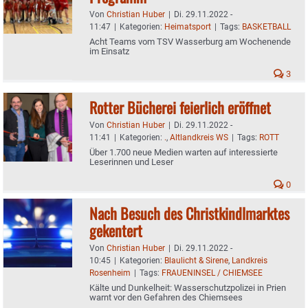
Von
Christian Huber
|
Di. 29.11.2022 -
11:47
|
Kategorien:
Heimatsport
|
Tags:
BASKETBALL
Acht Teams vom TSV Wasserburg am Wochenende
im Einsatz
3
Rotter Bücherei feierlich eröffnet
Von
Christian Huber
|
Di. 29.11.2022 -
11:41
|
Kategorien:
.
,
Altlandkreis WS
|
Tags:
ROTT
Über 1.700 neue Medien warten auf interessierte
Leserinnen und Leser
0
Nach Besuch des Christkindlmarktes
gekentert
Von
Christian Huber
|
Di. 29.11.2022 -
10:45
|
Kategorien:
Blaulicht & Sirene
,
Landkreis
Rosenheim
|
Tags:
FRAUENINSEL / CHIEMSEE
Kälte und Dunkelheit: Wasserschutzpolizei in Prien
warnt vor den Gefahren des Chiemsees