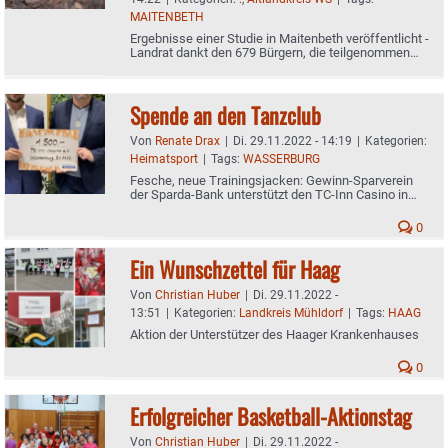
MAITENBETH
Ergebnisse einer Studie in Maitenbeth veröffentlicht -
Landrat dankt den 679 Bürgern, die teilgenommen
haben - Mehr als jede dritte Feldspitzmaus infiziert
Spende an den Tanzclub
Von
Renate Drax
|
Di. 29.11.2022 - 14:19
|
Kategorien:
Heimatsport
|
Tags:
WASSERBURG
Fesche, neue Trainingsjacken: Gewinn-Sparverein
der Sparda-Bank unterstützt den TC-Inn Casino in
Wasserburg mit 1.500 Euro
0
Ein Wunschzettel für Haag
Von
Christian Huber
|
Di. 29.11.2022 -
13:51
|
Kategorien:
Landkreis Mühldorf
|
Tags:
HAAG
Aktion der Unterstützer des Haager Krankenhauses
0
Erfolgreicher Basketball-Aktionstag
Von
Christian Huber
|
Di. 29.11.2022 -