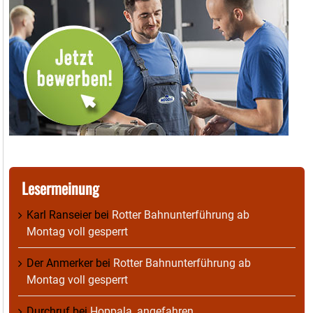
Lesermeinung
Karl Ranseier
bei
Rotter Bahnunterführung ab
Montag voll gesperrt
Der Anmerker
bei
Rotter Bahnunterführung ab
Montag voll gesperrt
Durchruf
bei
Hoppala, angefahren