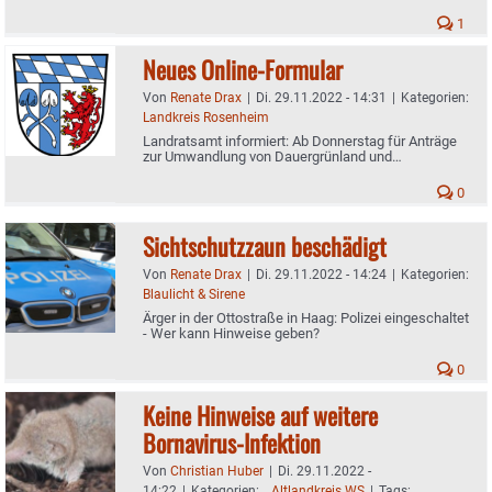
Ergebnisse - U12-Burschen besiegen Glonn
1
Neues Online-Formular
Von
Renate Drax
|
Di. 29.11.2022 - 14:31
|
Kategorien:
Landkreis Rosenheim
Landratsamt informiert: Ab Donnerstag für Anträge
zur Umwandlung von Dauergrünland und
Dauergrünlandbrachen
0
Sichtschutzzaun beschädigt
Von
Renate Drax
|
Di. 29.11.2022 - 14:24
|
Kategorien:
Blaulicht & Sirene
Ärger in der Ottostraße in Haag: Polizei eingeschaltet
- Wer kann Hinweise geben?
0
Keine Hinweise auf weitere
Bornavirus-Infektion
Von
Christian Huber
|
Di. 29.11.2022 -
14:22
|
Kategorien:
.
,
Altlandkreis WS
|
Tags: