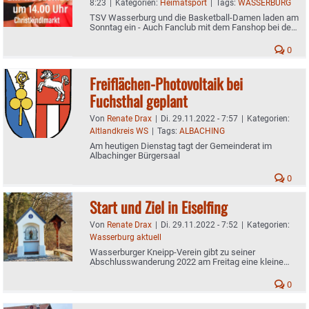
8:23
|
Kategorien:
Heimatsport
|
Tags:
WASSERBURG
TSV Wasserburg und die Basketball-Damen laden am
Sonntag ein - Auch Fanclub mit dem Fanshop bei der
Veranstaltung mit dabei
0
Freiflächen-Photovoltaik bei
Fuchsthal geplant
Von
Renate Drax
|
Di. 29.11.2022 - 7:57
|
Kategorien:
Altlandkreis WS
|
Tags:
ALBACHING
Am heutigen Dienstag tagt der Gemeinderat im
Albachinger Bürgersaal
0
Start und Ziel in Eiselfing
Von
Renate Drax
|
Di. 29.11.2022 - 7:52
|
Kategorien:
Wasserburg aktuell
Wasserburger Kneipp-Verein gibt zu seiner
Abschlusswanderung 2022 am Freitag eine kleine
Änderung bekannt
0