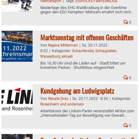
Heimatsport
|
Tags:
EISHOCKEY-BAYERNLIGA
Niederlage des EHC Waldkraiburg in der Overtime
gegen den ESC Kempten: Mühsam ernährt sich nicht
nur das Eichhörnchen
0
Marktsonntag mit offenen Geschäften
Von
Regina Mittermair
|
So. 20.11.2022 -
8:32
|
Kategorien:
Schaufenster
,
Schlagzeilen
,
Wasserburg aktuell
Bis 16.30 Uhr sind die Läden auf - Stadt bittet um
korrektes Parken - Shuttlebus eingerichtet
0
Kundgebung am Ludwigsplatz
Von
Renate Drax
|
So. 20.11.2022 - 8:26
|
Kategorien:
Rosenheim und anderswo
Arbeitskreis der Linken-Partei veranstaltet Aktion zum
„Internationalen Tag zur Beseitigung von Gewalt
gegen Frauen“
0