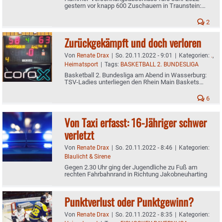
gestern vor knapp 600 Zuschauern in Traunstein:
Wasserburg gewinnt 3:2 - Schlussphase wie ein Krimi
2
Zurückgekämpft und doch verloren
Von
Renate Drax
|
So. 20.11.2022 - 9:01
|
Kategorien:
.
,
Heimatsport
|
Tags:
BASKETBALL 2. BUNDESLIGA
Basketball 2. Bundesliga am Abend in Wasserburg:
TSV-Ladies unterliegen den Rhein Main Baskets
knapp mit 58:63
6
Von Taxi erfasst: 16-Jähriger schwer
verletzt
Von
Renate Drax
|
So. 20.11.2022 - 8:46
|
Kategorien:
Blaulicht & Sirene
Gegen 2.30 Uhr ging der Jugendliche zu Fuß am
rechten Fahrbahnrand in Richtung Jakobneuharting
Punktverlust oder Punktgewinn?
Von
Renate Drax
|
So. 20.11.2022 - 8:35
|
Kategorien: