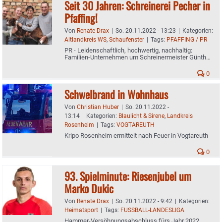
Seit 30 Jahren: Schreinerei Pecher in
Pfaffing!
Von
Renate Drax
|
So. 20.11.2022 - 13:23
|
Kategorien:
Altlandkreis WS
,
Schaufenster
|
Tags:
PFAFFING / PR
PR - Leidenschaftlich, hochwertig, nachhaltig:
Familien-Unternehmen um Schreinermeister Günther
Pecher begeistert Kunden seit drei Jahrzehnten
0
Schwelbrand in Wohnhaus
Von
Christian Huber
|
So. 20.11.2022 -
13:14
|
Kategorien:
Blaulicht & Sirene
,
Landkreis
Rosenheim
|
Tags:
VOGTAREUTH
Kripo Rosenheim ermittelt nach Feuer in Vogtareuth
0
93. Spielminute: Riesenjubel um
Marko Dukic
Von
Renate Drax
|
So. 20.11.2022 - 9:42
|
Kategorien:
Heimatsport
|
Tags:
FUSSBALL-LANDESLIGA
Hammer-Versöhnungsabschluss fürs Jahr 2022