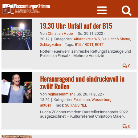
Skip
to
content
19.30 Uhr: Unfall auf der B15
Von
Christian Huber
|
So. 20.11.2022 -
20:12
|
Kategorien:
Altlandkreis WS
,
Blaulicht & Sirene
,
Schlagzeilen
|
Tags:
B15 / ROTT
,
ROTT
Rotter Feuerwehr, zahlreiche Rettungsfahrzeuge und
Polizei im Einsatz - Mehrere Verletzte
0
Herausragend und eindrucksvoll in
zwölf Rollen
Von
reginasemmler
|
So. 20.11.2022 -
13:29
|
Kategorien:
Feuilleton
,
Wasserburg
aktuell
|
Tags:
SCHAUSPIEL
Lucca Züchner mit dem Darsteller:innenpreis 2022
ausgezeichnet – Kulturreferent Christoph Maier-
Gehring überreichte Urkunde im Theater Wasserburg
0