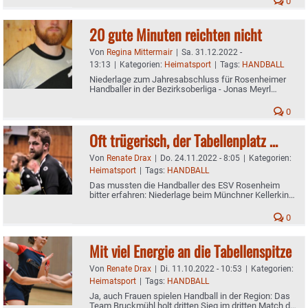
0
20 gute Minuten reichten nicht
Von
Regina Mittermair
|
Sa. 31.12.2022 -
13:13
|
Kategorien:
Heimatsport
|
Tags:
HANDBALL
Niederlage zum Jahresabschluss für Rosenheimer
Handballer in der Bezirksoberliga - Jonas Meyrl
erzielte fünf Treffer
0
Oft trügerisch, der Tabellenplatz …
Von
Renate Drax
|
Do. 24.11.2022 - 8:05
|
Kategorien:
Heimatsport
|
Tags:
HANDBALL
Das mussten die Handballer des ESV Rosenheim
bitter erfahren: Niederlage beim Münchner Kellerkind
in der Bezirksoberliga - Am Sonntag kommt
Milbertshofen
0
Mit viel Energie an die Tabellenspitze
Von
Renate Drax
|
Di. 11.10.2022 - 10:53
|
Kategorien:
Heimatsport
|
Tags:
HANDBALL
Ja, auch Frauen spielen Handball in der Region: Das
Team Bruckmühl holt dritten Sieg im dritten Match der