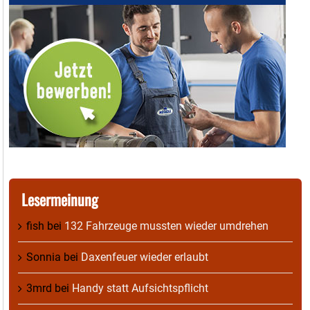
Lesermeinung
fish
bei
132 Fahrzeuge mussten wieder umdrehen
Sonnia
bei
Daxenfeuer wieder erlaubt
3mrd
bei
Handy statt Aufsichtspflicht