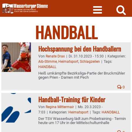
Skip
to
content
HANDBALL
Hochspannung bei den Handballern
Von
Renate Drax
|
Di. 31.10.2023 - 15:30
|
Kategorien:
Aib-Stimme
,
Heimatsport
,
Schlagzeilen
|
Tags:
HANDBALL
Heiß umkämpfte Bezirksliga-Partie der Bruckmühler
gegen Prien - Damen mit Pech
0
Handball-Training für Kinder
Von
Regina Mittermair
|
Mo. 20.3.2023 -
7:03
|
Kategorien:
Heimatsport
|
Tags:
HANDBALL
Der TSV Wasserburg lädt zum Probetraining - Termin
heute um 17 Uhr in der Mittelschulturnhalle