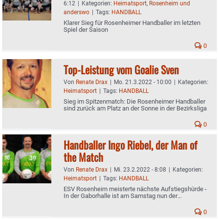
6:12
|
Kategorien:
Heimatsport
,
Rosenheim und
anderswo
|
Tags:
HANDBALL
Klarer Sieg für Rosenheimer Handballer im letzten
Spiel der Saison
0
Top-Leistung vom Goalie Sven
Von
Renate Drax
|
Mo. 21.3.2022 - 10:00
|
Kategorien:
Heimatsport
|
Tags:
HANDBALL
Sieg im Spitzenmatch: Die Rosenheimer Handballer
sind zurück am Platz an der Sonne in der Bezirksliga
0
Handballer Ingo Riebel, der Man of
the Match
Von
Renate Drax
|
Mi. 23.2.2022 - 8:08
|
Kategorien:
Heimatsport
|
Tags:
HANDBALL
ESV Rosenheim meisterte nächste Aufstiegshürde -
In der Gaborhalle ist am Samstag nun der
Tabellendritte aus Forstenried zu Gast
0