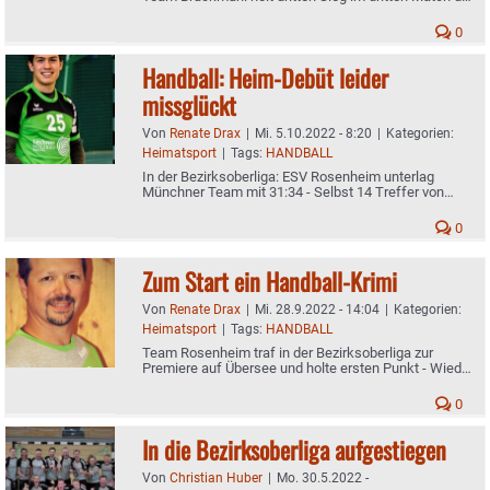
Bezirksliga
0
Handball: Heim-Debüt leider
missglückt
Von
Renate Drax
|
Mi. 5.10.2022 - 8:20
|
Kategorien:
Heimatsport
|
Tags:
HANDBALL
In der Bezirksoberliga: ESV Rosenheim unterlag
Münchner Team mit 31:34 - Selbst 14 Treffer von
Ingo Riebel konnten das nicht verhindern
0
Zum Start ein Handball-Krimi
Von
Renate Drax
|
Mi. 28.9.2022 - 14:04
|
Kategorien:
Heimatsport
|
Tags:
HANDBALL
Team Rosenheim traf in der Bezirksoberliga zur
Premiere auf Übersee und holte ersten Punkt - Wieder
starker Rückhalt: Goalie Sven Herweh
0
In die Bezirksoberliga aufgestiegen
Von
Christian Huber
|
Mo. 30.5.2022 -