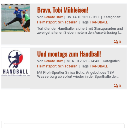
Bravo, Tobi Mühleisen!
Von
Renate Drax
|
Do. 14.10.2021 - 9:11
|
Kategorien:
Heimatsport
,
Schlagzeilen
|
Tags:
HANDBALL
Torhüter der Handballer sichert mit Glanzparaden und
zwei gehaltenen Siebenmetern den Auswärtssieg für
sein Team
0
Und montags zum Handball!
Von
Renate Drax
|
Mi. 6.10.2021 - 14:43
|
Kategorien:
Heimatsport
,
Schlagzeilen
|
Tags:
HANDBALL
Mit Profi-Sportler Sinisa Botic: Angebot des TSV
Wasserburg ab sofort wieder in der Sporthalle der
Mittelschule
0
Suche