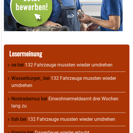
Lesermeinung
oe
bei
132 Fahrzeuge mussten wieder umdrehen
Wasserburger_
bei
132 Fahrzeuge mussten wieder
umdrehen
Nostradamus
bei
Einwohnermeldeamt drei Wochen
lang zu
fish
bei
132 Fahrzeuge mussten wieder umdrehen
Sonnia
bei
Daxenfeuer wieder erlaubt