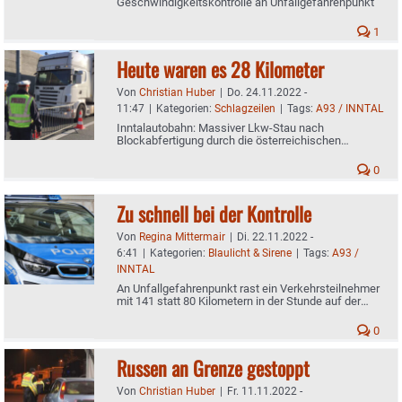
Geschwindigkeitskontrolle an Unfallgefahrenpunkt
1
Heute waren es 28 Kilometer
Von
Christian Huber
|
Do. 24.11.2022 -
11:47
|
Kategorien:
Schlagzeilen
|
Tags:
A93 / INNTAL
Inntalautobahn: Massiver Lkw-Stau nach
Blockabfertigung durch die österreichischen
Behörden
0
Zu schnell bei der Kontrolle
Von
Regina Mittermair
|
Di. 22.11.2022 -
6:41
|
Kategorien:
Blaulicht & Sirene
|
Tags:
A93 /
INNTAL
An Unfallgefahrenpunkt rast ein Verkehrsteilnehmer
mit 141 statt 80 Kilometern in der Stunde auf der
Autobahn
0
Russen an Grenze gestoppt
Von
Christian Huber
|
Fr. 11.11.2022 -