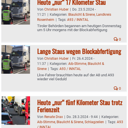
Heute „nur“ 17 Kilometer Stau
Von
Christian Huber
|
Do. 23.5.2024 -
11:21
|
Kategorien:
Blaulicht & Sirene
,
Landkreis
Rosenheim
|
Tags:
A93 / INNTAL
Tiroler Behörden begannen am heutigen Donnerstag
um 5 Uhr morgens mit der Blockabfertigung
0
Lange Staus wegen Blockabfertigung
Von
Christian Huber
|
Fr. 26.4.2024 -
11:37
|
Kategorien:
Aib-Stimme
,
Blaulicht &
Sirene
|
Tags:
A93 / INNTAL
Lkw-Fahrer brauchten heute auf der A8 und A93
wieder viel Geduld
0
Heute „nur“ fünf Kilometer Stau trotz
Ferienzeit
Von
Renate Drax
|
Do. 28.3.2024 - 9:44
|
Kategorien:
Aib-Stimme
,
Blaulicht & Sirene
,
Schlagzeilen
|
Tags:
A93
/ INNTAL