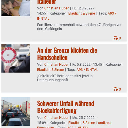
Italiener
Von
Christian Huber
|
Fr. 12.8.2022 -
14:55
|
Kategorien:
Blaulicht & Sirene
|
Tags:
A93 /
INNTAL
Familienzusammenhalt bewahrt den 47-Jährigen vor
dem Gefängnis
0
An der Grenze klickten die
Handschellen
Von
Christian Huber
|
Fr. 5.8.2022 - 13:45
|
Kategorien:
Blaulicht & Sirene
|
Tags:
A93 / INNTAL
„Enkeltrick“-Betrügerin sitzt jetzt in
Untersuchungshaft
0
Schwerer Unfall während
Blockabfertigung
Von
Christian Huber
|
Mo. 25.7.2022 -
15:09
|
Kategorien:
Blaulicht & Sirene
,
Landkreis
Rosenheim
|
Tags:
A93 / INNTAL