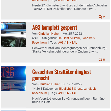
Heute 27 Kilometer Lkw-Stau auf der Inntal-Autobahn
- UPDATE: Der Polizeibericht - Nächste Lkw-
Dosierung nun erst wieder im Oktober?
2
A93 komplett gesperrt
Von
Christian Huber
|
Mo. 25.7.2022 -
6:43
|
Kategorien:
Blaulicht & Sirene
,
Landkreis
Rosenheim
|
Tags:
A93 / INNTAL
Schwerer Unfall am Montagmorgen bei Brannenburg -
Starke Verkehrsbehinderungen - Zudem Lkw-
Dosierung und Abfahrverbot
0
Gesuchten Straftäter dingfest
gemacht
Von
Christian Huber
|
Di. 19.7.2022 -
14:26
|
Kategorien:
Blaulicht & Sirene
,
Landkreis
Rosenheim
|
Tags:
A93 / INNTAL
Nach Verstoß gegen Bewährungsauflagen: Rumäne
muss in Haft