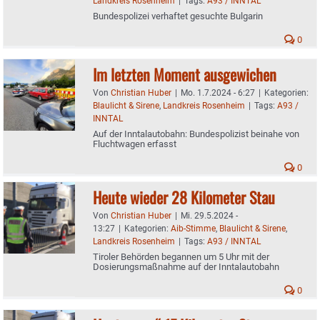
Landkreis Rosenheim
|
Tags:
A93 / INNTAL
Bundespolizei verhaftet gesuchte Bulgarin
0
Im letzten Moment ausgewichen
Von
Christian Huber
|
Mo. 1.7.2024 - 6:27
|
Kategorien:
Blaulicht & Sirene
,
Landkreis Rosenheim
|
Tags:
A93 /
INNTAL
Auf der Inntalautobahn: Bundespolizist beinahe von
Fluchtwagen erfasst
0
Heute wieder 28 Kilometer Stau
Von
Christian Huber
|
Mi. 29.5.2024 -
13:27
|
Kategorien:
Aib-Stimme
,
Blaulicht & Sirene
,
Landkreis Rosenheim
|
Tags:
A93 / INNTAL
Tiroler Behörden begannen um 5 Uhr mit der
Dosierungsmaßnahme auf der Inntalautobahn
0