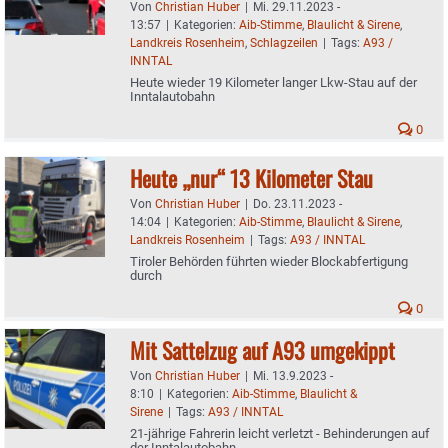
Von
Christian Huber
|
Mi. 29.11.2023 -
13:57
|
Kategorien:
Aib-Stimme
,
Blaulicht & Sirene
,
Landkreis Rosenheim
,
Schlagzeilen
|
Tags:
A93 /
INNTAL
Heute wieder 19 Kilometer langer Lkw-Stau auf der
Inntalautobahn
0
Heute „nur“ 13 Kilometer Stau
Von
Christian Huber
|
Do. 23.11.2023 -
14:04
|
Kategorien:
Aib-Stimme
,
Blaulicht & Sirene
,
Landkreis Rosenheim
|
Tags:
A93 / INNTAL
Tiroler Behörden führten wieder Blockabfertigung
durch
0
Mit Sattelzug auf A93 umgekippt
Von
Christian Huber
|
Mi. 13.9.2023 -
8:10
|
Kategorien:
Aib-Stimme
,
Blaulicht &
Sirene
|
Tags:
A93 / INNTAL
21-jährige Fahrerin leicht verletzt - Behinderungen auf
der Inntalautobahn