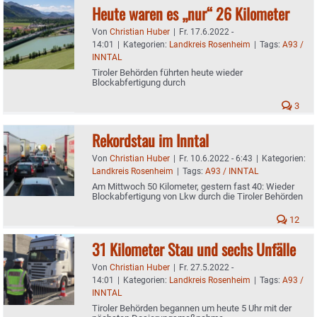
Heute waren es „nur“ 26 Kilometer
Von
Christian Huber
|
Fr. 17.6.2022 -
14:01
|
Kategorien:
Landkreis Rosenheim
|
Tags:
A93 /
INNTAL
Tiroler Behörden führten heute wieder
Blockabfertigung durch
3
Rekordstau im Inntal
Von
Christian Huber
|
Fr. 10.6.2022 - 6:43
|
Kategorien:
Landkreis Rosenheim
|
Tags:
A93 / INNTAL
Am Mittwoch 50 Kilometer, gestern fast 40: Wieder
Blockabfertigung von Lkw durch die Tiroler Behörden
12
31 Kilometer Stau und sechs Unfälle
Von
Christian Huber
|
Fr. 27.5.2022 -
14:01
|
Kategorien:
Landkreis Rosenheim
|
Tags:
A93 /
INNTAL
Tiroler Behörden begannen um heute 5 Uhr mit der