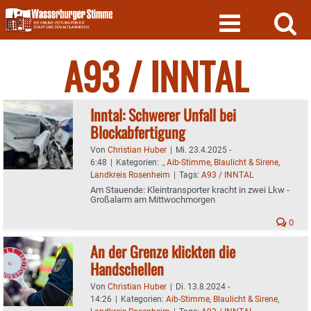
Skip
to
content
A93 / INNTAL
Inntal: Schwerer Unfall bei
Blockabfertigung
Von
Christian Huber
|
Mi. 23.4.2025 -
6:48
|
Kategorien:
.
,
Aib-Stimme
,
Blaulicht & Sirene
,
Landkreis Rosenheim
|
Tags:
A93 / INNTAL
Am Stauende: Kleintransporter kracht in zwei Lkw -
Großalarm am Mittwochmorgen
0
An der Grenze klickten die
Handschellen
Von
Christian Huber
|
Di. 13.8.2024 -
14:26
|
Kategorien:
Aib-Stimme
,
Blaulicht & Sirene
,