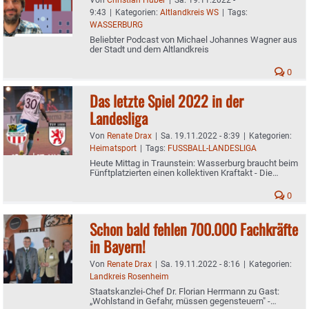
9:43
|
Kategorien:
Altlandkreis WS
|
Tags:
WASSERBURG
Beliebter Podcast von Michael Johannes Wagner aus
der Stadt und dem Altlandkreis
0
Das letzte Spiel 2022 in der
Landesliga
Von
Renate Drax
|
Sa. 19.11.2022 - 8:39
|
Kategorien:
Heimatsport
|
Tags:
FUSSBALL-LANDESLIGA
Heute Mittag in Traunstein: Wasserburg braucht beim
Fünftplatzierten einen kollektiven Kraftakt - Die
Zweite unterlag gestern daheim 0:5
0
Schon bald fehlen 700.000 Fachkräfte
in Bayern!
Von
Renate Drax
|
Sa. 19.11.2022 - 8:16
|
Kategorien:
Landkreis Rosenheim
Staatskanzlei-Chef Dr. Florian Herrmann zu Gast:
„Wohlstand in Gefahr, müssen gegensteuern" -