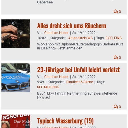
Gabersee
0
Alles dreht sich ums Räuchern
Von
Christian Huber
|
Sa. 19.11.2022 -
10:02
|
Kategorien:
Altlandkreis WS
|
Tags:
EISELFING
Workshop mit Diplom-Kräuterpädagogin Barbara Kurz
in Eiselfing - Jetzt anmelden
0
23-Jähriger bei Unfall leicht verletzt
Von
Christian Huber
|
Sa. 19.11.2022 -
9:49
|
Kategorien:
Blaulicht & Sirene
|
Tags:
REITMEHRING
B304: Lkw fährt in Reitmehring auf zwei stehende
Pkw auf
0
Typisch Wasserburg (19)
Von
Christian Huber
|
Sa. 19.11.2022 -