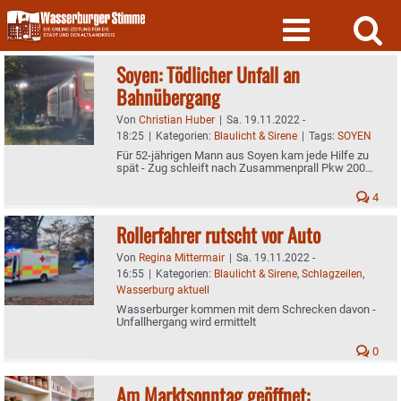
Skip
to
content
Soyen: Tödlicher Unfall an
Bahnübergang
Von
Christian Huber
|
Sa. 19.11.2022 -
18:25
|
Kategorien:
Blaulicht & Sirene
|
Tags:
SOYEN
Für 52-jährigen Mann aus Soyen kam jede Hilfe zu
spät - Zug schleift nach Zusammenprall Pkw 200
Meter mit sich - Der Polizeibericht
4
Rollerfahrer rutscht vor Auto
Von
Regina Mittermair
|
Sa. 19.11.2022 -
16:55
|
Kategorien:
Blaulicht & Sirene
,
Schlagzeilen
,
Wasserburg aktuell
Wasserburger kommen mit dem Schrecken davon -
Unfallhergang wird ermittelt
0
Am Marktsonntag geöffnet: