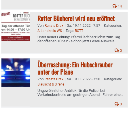
Hochschule: Brauchen mehr Studierende aus dem
Ausland
14
Rotter Bücherei wird neu eröffnet
Von
Renate Drax
|
Sa. 19.11.2022 - 7:57
|
Kategorien:
Altlandkreis WS
|
Tags:
ROTT
Unter neuer Leitung: Pfarrei lädt herzlichst zum Tag
der offenen Tür ein - Schon jetzt Leser-Ausweis
beantragen
0
Überraschung: Ein Hubschrauber
unter der Plane
Von
Renate Drax
|
Sa. 19.11.2022 - 7:50
|
Kategorien:
Blaulicht & Sirene
Ungewöhnlicher Anblick für die Polizei bei
Verkehrskontrolle am gestrigen Abend - Fahrer eines
Kleintransporters wurde Weiterfahrt untersagt
0