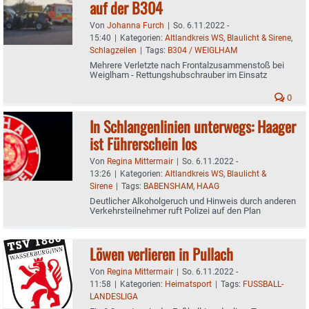
auf der B304
Von
Johanna Furch
|
So. 6.11.2022 -
15:40
|
Kategorien:
Altlandkreis WS
,
Blaulicht & Sirene
,
Schlagzeilen
|
Tags:
B304 / WEIGLHAM
Mehrere Verletzte nach Frontalzusammenstoß bei
Weiglham - Rettungshubschrauber im Einsatz
0
In Schlangenlinien unterwegs: Haager
ist Führerschein los
Von
Regina Mittermair
|
So. 6.11.2022 -
13:26
|
Kategorien:
Altlandkreis WS
,
Blaulicht &
Sirene
|
Tags:
BABENSHAM
,
HAAG
Deutlicher Alkoholgeruch und Hinweis durch anderen
Verkehrsteilnehmer ruft Polizei auf den Plan
Löwen verlieren in Pullach
Von
Regina Mittermair
|
So. 6.11.2022 -
11:58
|
Kategorien:
Heimatsport
|
Tags:
FUSSBALL-
LANDESLIGA