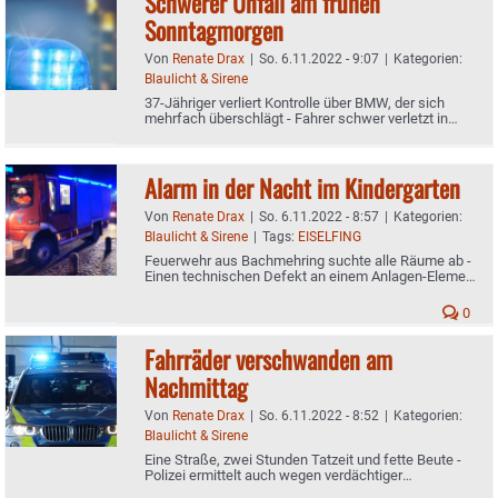
Schwerer Unfall am frühen
Sonntagmorgen
Von
Renate Drax
|
So. 6.11.2022 - 9:07
|
Kategorien:
Blaulicht & Sirene
37-Jähriger verliert Kontrolle über BMW, der sich
mehrfach überschlägt - Fahrer schwer verletzt in
Klinik gebracht - Alkohol im Blut
Alarm in der Nacht im Kindergarten
Von
Renate Drax
|
So. 6.11.2022 - 8:57
|
Kategorien:
Blaulicht & Sirene
|
Tags:
EISELFING
Feuerwehr aus Bachmehring suchte alle Räume ab -
Einen technischen Defekt an einem Anlagen-Element
festgestellt
0
Fahrräder verschwanden am
Nachmittag
Von
Renate Drax
|
So. 6.11.2022 - 8:52
|
Kategorien:
Blaulicht & Sirene
Eine Straße, zwei Stunden Tatzeit und fette Beute -
Polizei ermittelt auch wegen verdächtiger
Beobachtung mit Kastenwagen am Abend