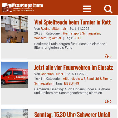
Skip
to
content
Viel Spielfreude beim Turnier in Rott
Von
Regina Mittermair
|
So. 6.11.2022 -
20:33
|
Kategorien:
Heimatsport
,
Schlagzeilen
,
Wasserburg aktuell
|
Tags:
ROTT
Basketball-Kids sorgten für kuriose Spielstände -
Eltern fungierten als Fans
0
Jetzt alle vier Feuerwehren im Einsatz
Von
Christian Huber
|
So. 6.11.2022 -
16:41
|
Kategorien:
Altlandkreis WS
,
Blaulicht & Sirene
,
Schlagzeilen
|
Tags:
EISELFING
Gemeinde Eiselfing: Auch Floriansjünger aus Aham
und Freiham am Sonntagnachmittag alarmiert
0
Sonntag, 15.30 Uhr: Schwerer Unfall