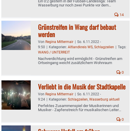
Ein 0:2 gestern in der Fußball-Landesliga: Team
Wasserburg nur noch zwei Punkte vor dem
Relegationsplatz im Keller
14
Grünstreifen in Wang darf bebaut
werden
Von
Regina Mittermair
|
So. 6.11.2022 -
9:50
|
Kategorien:
Altlandkreis WS
,
Schlagzeilen
|
Tags:
WANG / UNTERREIT
Nachverdichtung wird ermöglicht - Grünstreifen am
Ortseingang weicht zusätzlichem Wohnraum
0
Verliebt in die Musik der Stadtkapelle
Von
Regina Mittermair
|
So. 6.11.2022 -
9:24
|
Kategorien:
Schlagzeilen
,
Wasserburg aktuell
Perfektes Zusammenspiel der Musikerinnen und
Musiker - Zapfenstreich für musikalischen Leiter
Michael Kummer
0