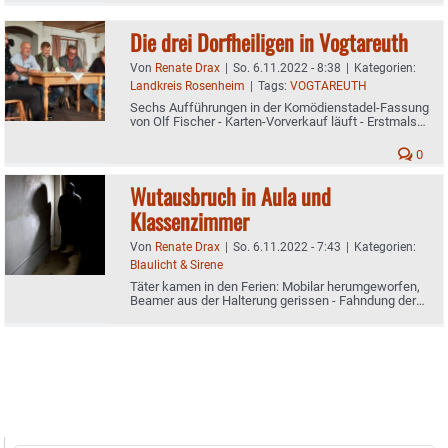
Die drei Dorfheiligen in Vogtareuth
Von
Renate Drax
|
So. 6.11.2022 - 8:38
|
Kategorien:
Landkreis Rosenheim
|
Tags:
VOGTAREUTH
Sechs Aufführungen in der Komödienstadel-Fassung
von Olf Fischer - Karten-Vorverkauf läuft - Erstmals
Online-Reservierung möglich
0
Wutausbruch in Aula und
Klassenzimmer
Von
Renate Drax
|
So. 6.11.2022 - 7:43
|
Kategorien:
Blaulicht & Sirene
Täter kamen in den Ferien: Mobilar herumgeworfen,
Beamer aus der Halterung gerissen - Fahndung der
Polizei läuft