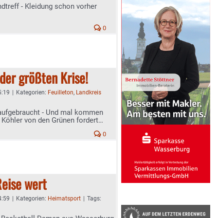
treff - Kleidung schon vorher
0
 der größten Krise!
5:19
|
Kategorien:
Feuilleton
,
Landkreis
n aufgebraucht - Und mal kommen
 Köhler von den Grünen fordert
0
Reise wert
4:59
|
Kategorien:
Heimatsport
|
Tags: