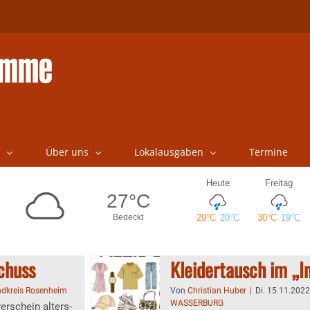
Über uns
Lokalausgaben
Termine
chuss
Kleidertausch im „I
ndkreis Rosenheim
Von
Christian Huber
|
Di. 15.11.2022
WASSERBURG
rerschein alters-