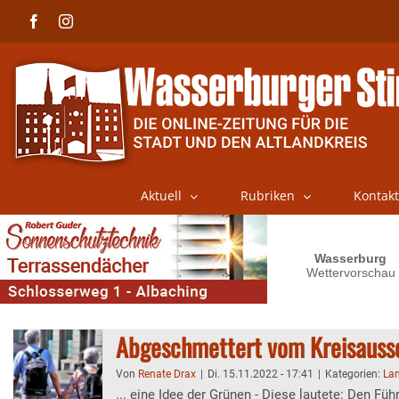
Skip
Facebook
Instagram
to
content
Aktuell
Rubriken
Kontakt
Abgeschmettert vom Kreisauss
Von
Renate Drax
|
Di. 15.11.2022 - 17:41
|
Kategorien:
La
... eine Idee der Grünen - Diese lautete: Den Füh