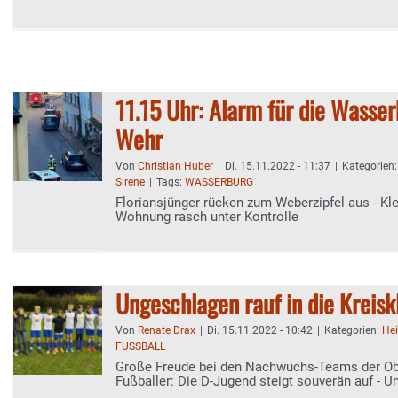
11.15 Uhr: Alarm für die Wasse
Wehr
Von
Christian Huber
|
Di. 15.11.2022 - 11:37
|
Kategorien
Sirene
|
Tags:
WASSERBURG
Floriansjünger rücken zum Weberzipfel aus - Kle
Wohnung rasch unter Kontrolle
Ungeschlagen rauf in die Kreisk
Von
Renate Drax
|
Di. 15.11.2022 - 10:42
|
Kategorien:
He
FUSSBALL
Große Freude bei den Nachwuchs-Teams der Ob
Fußballer: Die D-Jugend steigt souverän auf - U
auch: In die Kreisliga!