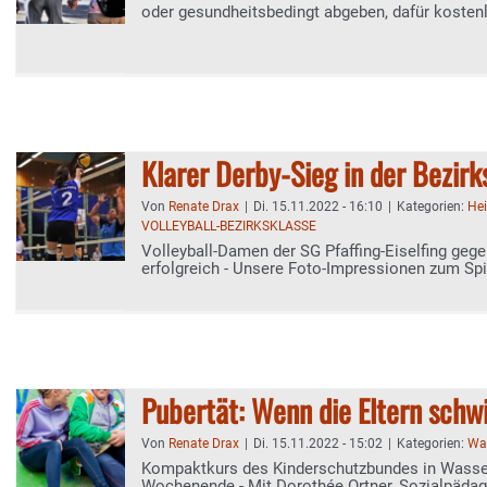
oder gesundheitsbedingt abgeben, dafür koste
Fahrticket für ein Jahr bekommen
Klarer Derby-Sieg in der Bezirk
Von
Renate Drax
|
Di. 15.11.2022 - 16:10
|
Kategorien:
He
VOLLEYBALL-BEZIRKSKLASSE
Volleyball-Damen der SG Pfaffing-Eiselfing gege
erfolgreich - Unsere Foto-Impressionen zum Spi
Pubertät: Wenn die Eltern schw
Von
Renate Drax
|
Di. 15.11.2022 - 15:02
|
Kategorien:
Was
Kompaktkurs des Kinderschutzbundes in Wasse
Wochenende - Mit Dorothée Ortner, Sozialpäda