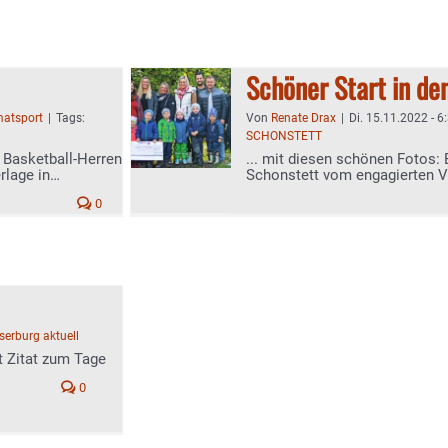
Schöner Start in de
atsport
|
Tags:
Von
Renate Drax
|
Di. 15.11.2022 - 6
SCHONSTETT
 Basketball-Herren
... mit diesen schönen Fotos: 
rlage in
Schonstett vom engagierten V
und Caritasheim übergeben
0
erburg aktuell
t Zitat zum Tage
0