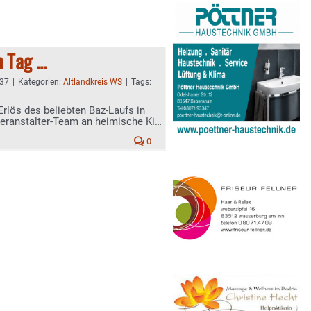
n Tag …
:37
|
Kategorien:
Altlandkreis WS
|
Tags:
Erlös des beliebten Baz-Laufs in
eranstalter-Team an heimische Kita
0