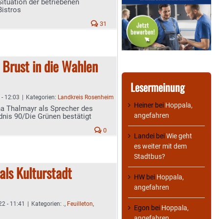
Situation der betriebenen
Bistros
31
 Brust in die Wahlen
Lesermeinung
 - 12:03
|
Kategorien:
Landkreis Rosenheim
Heiner
bei
Hoppala,
na Thalmayr als Sprecher des
angefahren
dnis 90/Die Grünen bestätigt
0
Landei
bei
Wie geht
es weiter mit dem
Stadtbus?
als Kulturstadt
HW
bei
Hoppala,
angefahren
22 - 11:41
|
Kategorien:
.
,
Feuilleton
,
Egon
bei
Hoppala,
angefahren