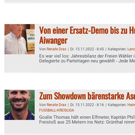
Von einer Ersatz-Demo bis zu H
Aiwanger
Von
Renate Drax
|
Di. 15.11.2022 - 8:45
|
Kategorien:
Land
Es war viel los: Jahresbilanz der Freien Wähler 
Delegierte zu Parteitagen neu gewählt - Jede 
Themen
Zum Showdown bärenstarke As
Von
Renate Drax
|
Di. 15.11.2022 - 8:16
|
Kategorien:
Heim
FUSSBALL-KREISLIGA
Goalie Thomas hält einen Elfmeter, Kapitän Ph
Freistoß aus 25 Metern ins Netz: Grünthal nim
Remis der Saison mit aus Endorf