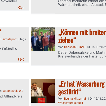
Stadtbaumeisterin erklärt die 
im November
Wärmetechnik eines Altstadt-
2
“
„Können mit breiter
ziehen“
:
Heimatsport
|
Tags:
Von
Christian Huber
|
Di. 15.11.2022
 Fußball-A-
Detlef Dobersalske und Marti
r
Kreisverbandes der Partei Bün
0
„Er hat Wasserburg 
gestärkt“
en:
Altlandkreis WS
nd Altlandkreis
Von
Regina Mittermair
|
Di. 15.11.20
Wasserburg aktuell