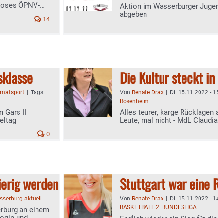
nloses ÖPNV-
Aktion im Wasserburger Jugend
abgeben
14
sklasse
Die Kultur steckt in
imatsport
|
Tags:
Von
Renate Drax
|
Di. 15.11.2022 - 1
Rosenheim
n Gars II
Alles teurer, karge Rücklage
eltag
Leute, mal nicht - MdL Claudia
dringend Fördermittel
0
ierig werden
Stuttgart war eine 
serburg aktuell
Von
Renate Drax
|
Di. 15.11.2022 - 1
BASKETBALL 2. BUNDESLIGA
rburg an einem
gogin und