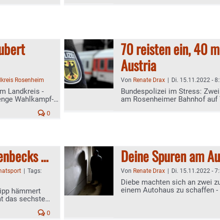
ubert
70 reisten ein, 40 
Austria
kreis Rosenheim
Von
Renate Drax
|
Di. 15.11.2022 - 8
im Landkreis -
Bundespolizei im Stress: Zwe
Menge Wahlkampf-
am Rosenheimer Bahnhof auf T
festgenommen
0
enbecks …
Deine Spuren am Au
atsport
|
Tags:
Von
Renate Drax
|
Di. 15.11.2022 - 7
Diebe machten sich an zwei 
einem Autohaus zu schaffen 
ilipp hämmert
Täter
mt das sechste
0