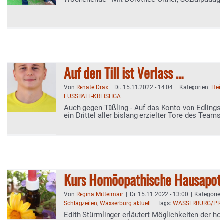
Mediatorin
Auf den Till ist Verlass …
Von
Renate Drax
|
Di. 15.11.2022 - 14:04
|
Kategorien:
He
FUSSBALL-KREISLIGA
Auch gegen Tüßling - Auf das Konto von Edlin
ein Drittel aller bislang erzielter Tore des Teams - Hodzic-
muss im Keller der Kreisliga überwintern
Kurs Homöopathische Hausapo
Von
Regina Mittermair
|
Di. 15.11.2022 - 13:00
|
Kategori
Schlagzeilen
,
Wasserburg aktuell
|
Tags:
WASSERBURG/P
Edith Stürmlinger erläutert Möglichkeiten der