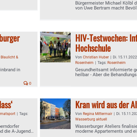
Bürgermeister Michael Kölbl d
von Uwe Bertram macht Bevölk
rburger
HIV-Testwochen: Inf
Hochschule
:
Blaulicht &
Von
Christian Huber
|
Di. 15.11.2022
Rosenheim
|
Tags:
Rosenheim
inbrand in
Gesundheitsamt informierte ge
heilbar - Aber die Behandlung
zuvor
0
lass‘
Kran wird aus der Al
imatsport
|
Tags:
Von
Regina Mittermair
|
Di. 15.11.20
Wasserburg aktuell
erndorfer
Wasserburger Ateliers finalisi
nd die A-Jugend
moderne Appartements und ein 
Altstadt