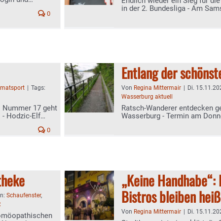
Endlich wieder ein Sieg für d
in der 2. Bundesliga - Am Sa
0
Baskets
Entlang der schönst
imatsport
|
Tags:
Von
Regina Mittermair
|
Di. 15.11.20
Wasserburg aktuell
gs Nummer 17 geht
Ratsch-Wanderer entdecken g
Elf
Wasserburg - Termin am Donne
0
theke
„Keine Handhabe“: H
Bistros bleiben heiß
en:
Schaufenster
,
R
Von
Regina Mittermair
|
Di. 15.11.20
 homöopathischen