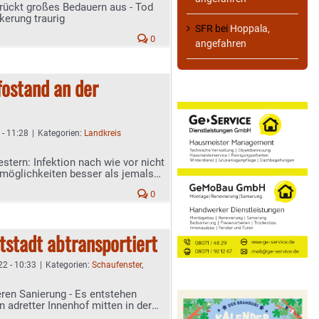
rückt großes Bedauern aus - Tod
erung traurig
SFR
bei
Hoppala,
0
angefahren
ostand an der
 - 11:28
|
Kategorien:
Landkreis
stern: Infektion nach wie vor nicht
smöglichkeiten besser als jemals
0
tstadt abtransportiert
22 - 10:33
|
Kategorien:
Schaufenster
,
eren Sanierung - Es entstehen
adretter Innenhof mitten in der