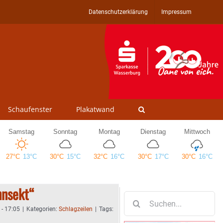
Datenschutzerklärung
Impressum
Schaufenster
Plakatwand
nnsekt“
Suche
nach:
 - 17:05
|
Kategorien:
Schlagzeilen
|
Tags: