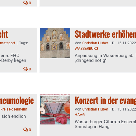
0
cht
Stadtwerke erhöhen
imatsport
|
Tags:
Von
Christian Huber
|
Di. 15.11.2022
WASSERBURG
Arena: EHC
Anpassung in Wasserburg ab 
-Derby liegen
„dringend nötig"
0
Pneumologie
Konzert in der evan
kreis Rosenheim
Von
Christian Huber
|
Di. 15.11.2022
HAAG
 sich endlich
Wasserburger Gitarren-Ensem
Samstag in Haag
0